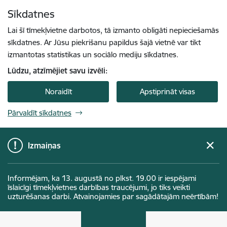
Pāriet uz lapas saturu
Sīkdatnes
Spied
lai meklētu
Enter
Lai šī tīmekļvietne darbotos, tā izmanto obligāti nepieciešamās
sīkdatnes. Ar Jūsu piekrišanu papildus šajā vietnē var tikt
izmantotas statistikas un sociālo mediju sīkdatnes.
Lūdzu, atzīmējiet savu izvēli:
Noraidīt
Apstiprināt visas
Pārvaldīt sīkdatnes
Izmaiņas
Informējam, ka 13. augustā no plkst. 19.00 ir iespējami
īslaicīgi tīmekļvietnes darbības traucējumi, jo tiks veikti
uzturēšanas darbi. Atvainojamies par sagādātajām neērtībām!
Klimata un enerģētikas ministrija