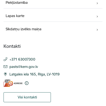
Piekļūstamība
Lapas karte
Sīkdatņu izvēles maiņa
Kontakti
+371 63007300
E-pasts:
pasts@kem.gov.lv
Latgales iela 165, Rīga, LV-1019
Visi kontakti