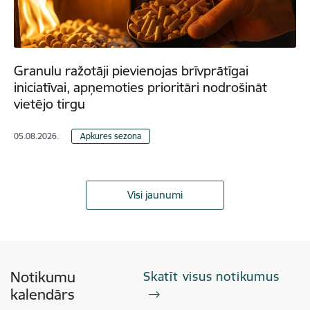
Granulu ražotāji pievienojas brīvprātīgai
iniciatīvai, apņemoties prioritāri nodrošināt
vietējo tirgu
05.08.2026.
Apkures sezona
Visi jaunumi
Notikumu
Skatīt visus notikumus
kalendārs