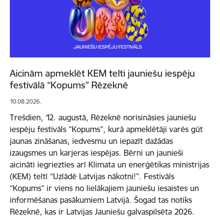
Aicinām apmeklēt KEM telti jauniešu iespēju
festivālā “Kopums” Rēzeknē
10.08.2026.
Trešdien, 12. augustā, Rēzeknē norisināsies jauniešu
iespēju festivāls “Kopums”, kurā apmeklētāji varēs gūt
jaunas zināšanas, iedvesmu un iepazīt dažādas
izaugsmes un karjeras iespējas. Bērni un jaunieši
aicināti iegriezties arī Klimata un enerģētikas ministrijas
(KEM) teltī “Uzlādē Latvijas nākotni!”. Festivāls
“Kopums” ir viens no lielākajiem jauniešu iesaistes un
informēšanas pasākumiem Latvijā. Šogad tas notiks
Rēzeknē, kas ir Latvijas Jauniešu galvaspilsēta 2026.