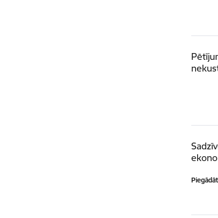
Pētīju
nekus
Sadzīv
ekono
Piegādātā