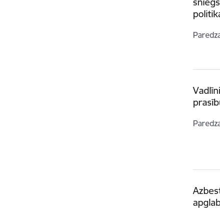
sniegš
politi
Paredz
Vadlīn
prasīb
Paredz
Azbest
apglab