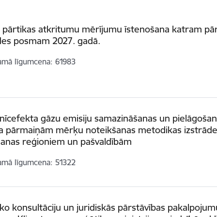
 pārtikas atkritumu mērījumu īstenošana katram pār
des posmam 2027. gadā.
amā līgumcena
61983
nīcefekta gāzu emisiju samazināšanas un pielāgoša
ta pārmaiņām mērķu noteikšanas metodikas izstrād
šanas reģioniem un pašvaldībām
amā līgumcena
51322
sko konsultāciju un juridiskās pārstāvības pakalpojum