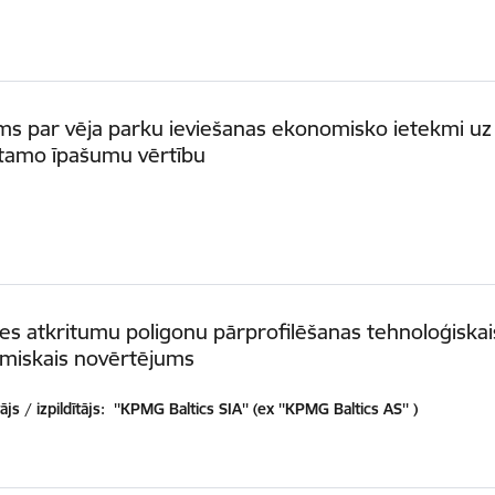
ms par vēja parku ieviešanas ekonomisko ietekmi uz
tamo īpašumu vērtību
es atkritumu poligonu pārprofilēšanas tehnoloģiskai
miskais novērtējums
js / izpildītājs:
''KPMG Baltics SIA'' (ex ''KPMG Baltics AS'' )