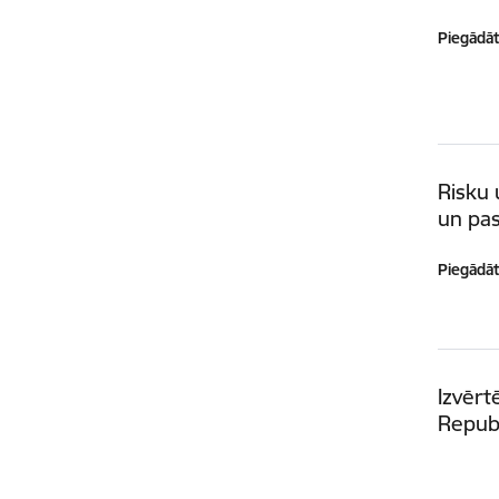
Piegādātā
Risku 
un pa
Piegādātā
Izvērt
Repub