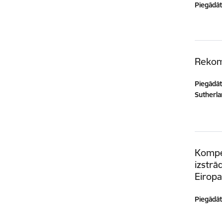
Piegādātā
Rekome
Piegādātā
Sutherla
Kompe
izstrā
Eiropa
Piegādātā