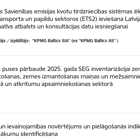
s Savienības emisijas kvotu tirdzniecības sistēmas ē
ansporta un papildu sektoros (ETS2) ieviešana Latvij
atīvs atbalsts un konsultācijas datu iesniegšanai
js / izpildītājs:
''KPMG Baltics SIA'' (ex ''KPMG Baltics AS'' )
 puses pārbaude 2025. gada SEG inventarizācijai z
tošanas, zemes izmantošanas maiņas un mežsaimni
rā un atkritumu apsaimniekošanas sektorā
un ievainojamības novērtējums un pielāgošanās indi
sākumu identificēšana