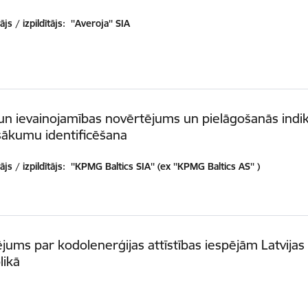
js / izpildītājs:
''Averoja'' SIA
un ievainojamības novērtējums un pielāgošanās indi
sākumu identificēšana
js / izpildītājs:
''KPMG Baltics SIA'' (ex ''KPMG Baltics AS'' )
ējums par kodolenerģijas attīstības iespējām Latvijas
likā