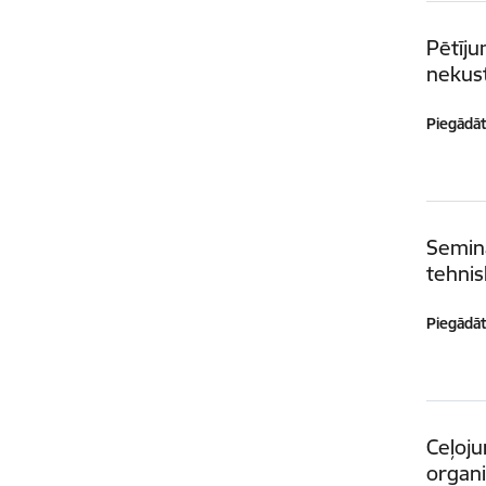
Pētīju
nekus
Piegādātā
Semin
tehnis
Piegādātā
Ceļoj
organ