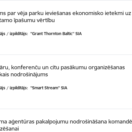
ms par vēja parku ieviešanas ekonomisko ietekmi uz
tamo īpašumu vērtību
js / izpildītājs:
''Grant Thornton Baltic'' SIA
āru, konferenču un citu pasākumu organizēšanas
kais nodrošinājums
js / izpildītājs:
''Smart Stream'' SIA
uma aģentūras pakalpojumu nodrošināšana komand
izēšanai