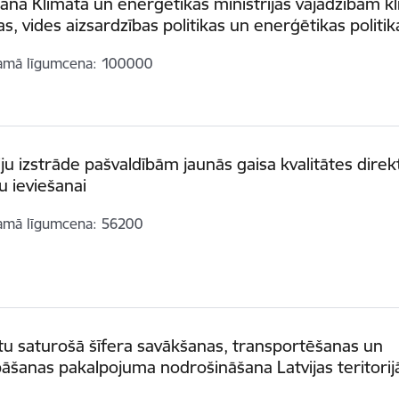
ana Klimata un enerģētikas ministrijas vajadzībām k
kas, vides aizsardzības politikas un enerģētikas politi
amā līgumcena
100000
iju izstrāde pašvaldībām jaunās gaisa kvalitātes direk
u ieviešanai
amā līgumcena
56200
u saturošā šīfera savākšanas, transportēšanas un
āšanas pakalpojuma nodrošināšana Latvijas teritorij