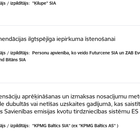
js / izpildītājs:
''Ķilupe'' SIA
ndācijas ilgtspējīga iepirkuma īstenošanai
js / izpildītājs:
Personu apvienība, ko veido Futurcene SIA un ZAB E
nd Bitāns SIA
nsāciju aprēķināšanas un izmaksas nosacījumu met
de dubultās vai netīšas uzskaites gadījumā, kas saistīt
s Savienības emisijas kvotu tirdzniecības sistēmu ES
js / izpildītājs:
''KPMG Baltics SIA'' (ex ''KPMG Baltics AS'' )