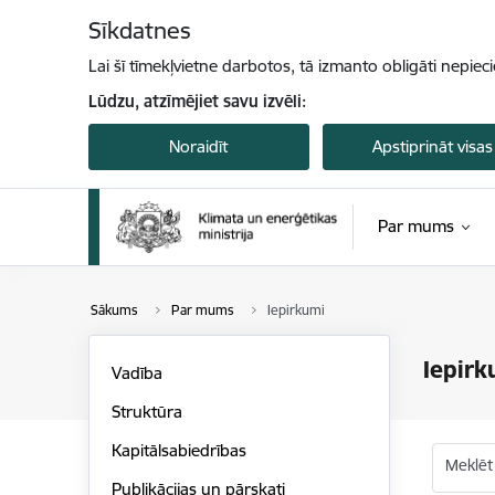
Pāriet uz lapas saturu
Sīkdatnes
Lai šī tīmekļvietne darbotos, tā izmanto obligāti nepiec
Lūdzu, atzīmējiet savu izvēli:
Noraidīt
Apstiprināt visas
Par mums
Sākums
Par mums
Iepirkumi
Iepirk
Vadība
Struktūra
Kapitālsabiedrības
Meklēt
Publikācijas un pārskati