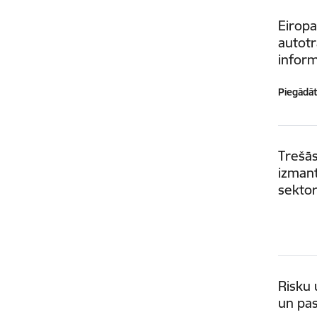
Eiropa
autotr
inform
Piegādātā
Trešās
izman
sekto
Risku 
un pa