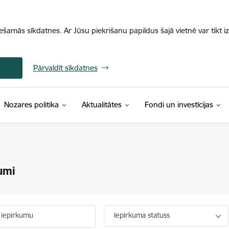
iešamās sīkdatnes. Ar Jūsu piekrišanu papildus šajā vietnē var tikt i
Pārvaldīt sīkdatnes
Nozares politika
Aktualitātes
Fondi un investīcijas
umi
 iepirkumu
Iepirkuma statuss