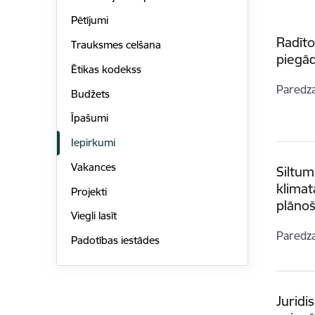
Pētījumi
Radīto
Trauksmes celšana
piegā
Ētikas kodekss
Paredz
Budžets
Īpašumi
Iepirkumi
Vakances
Siltum
klima
Projekti
plāno
Viegli lasīt
Paredz
Padotības iestādes
Juridi