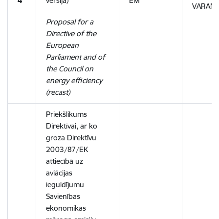
4
versija)
EM
VARAM
Proposal for a
Directive of the
European
Parliament and of
the Council on
energy efficiency
(recast)
Priekšlikums
Direktīvai, ar ko
groza Direktīvu
2003/87/EK
attiecībā uz
aviācijas
ieguldījumu
Savienības
ekonomikas