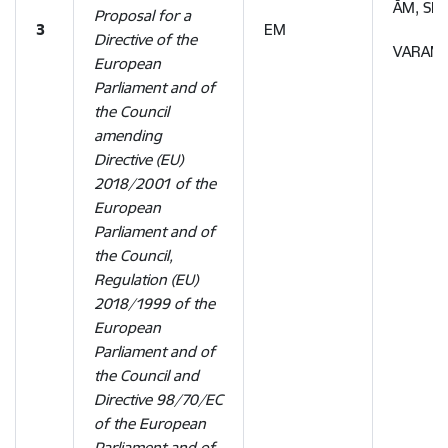
ĀM, SM,
Proposal for a
3
EM
Directive of the
VARAM,
European
Parliament and of
the Council
amending
Directive (EU)
2018/2001 of the
European
Parliament and of
the Council,
Regulation (EU)
2018/1999 of the
European
Parliament and of
the Council and
Directive 98/70/EC
of the European
Parliament and of