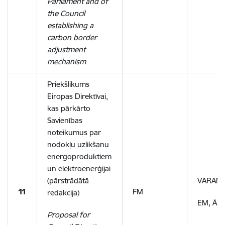
Parliament and of
the Council
establishing a
carbon border
adjustment
mechanism
Priekšlikums
Eiropas Direktīvai,
kas pārkārto
Savienības
noteikumus par
nodokļu uzlikšanu
energoproduktiem
un elektroenerģijai
(pārstrādātā
VARAM,
11
FM
redakcija)
EM, ĀM
Proposal for