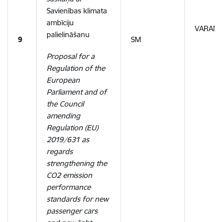
Savienības klimata
ambīciju
VARAM,
palielināšanu
9
SM
Proposal for a
Regulation of the
European
Parliament and of
the Council
amending
Regulation (EU)
2019/631 as
regards
strengthening the
CO2 emission
performance
standards for new
passenger cars