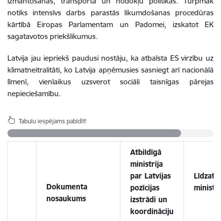
izmantošanas, transporta un nodokļu politikās. Turpmāk
notiks intensīvs darbs parastās likumdošanas procedūras
kārtībā Eiropas Parlamentam un Padomei, izskatot EK
sagatavotos priekšlikumus.
Latvija jau iepriekš paudusi nostāju, ka atbalsta ES virzību uz
klimatneitralitāti, ko Latvija apņēmusies sasniegt arī nacionālā
līmenī, vienlaikus uzsverot sociāli taisnīgas pārejas
nepieciešamību.
Tabulu iespējams pabīdīt!
Atbildīgā
ministrija
par Latvijas
Līdzatbi
Dokumenta
pozīcijas
ministri
nosaukums
izstrādi un
koordināciju