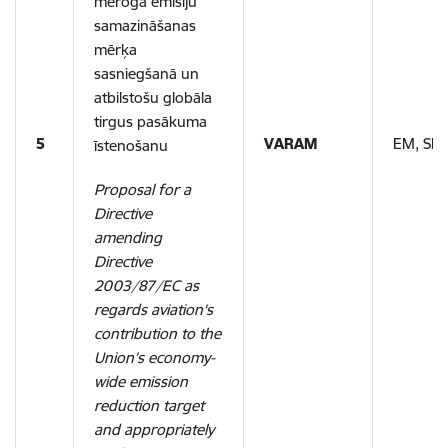
mēroga emisiju
samazināšanas
mērķa
sasniegšanā un
atbilstošu globāla
tirgus pasākuma
5
VARAM
EM, SM
īstenošanu
Proposal for a
Directive
amending
Directive
2003/87/EC as
regards aviation's
contribution to the
Union’s economy-
wide emission
reduction target
and appropriately