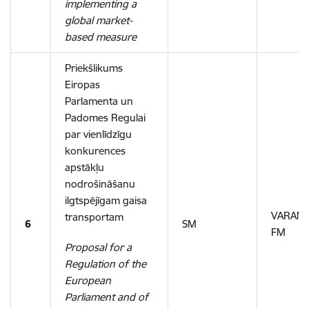
implementing a
global market-
based measure
Priekšlikums
Eiropas
Parlamenta un
Padomes Regulai
par vienlīdzīgu
konkurences
apstākļu
nodrošināšanu
ilgtspējīgam gaisa
VARAM,
transportam
6
SM
FM
Proposal for a
Regulation of the
European
Parliament and of