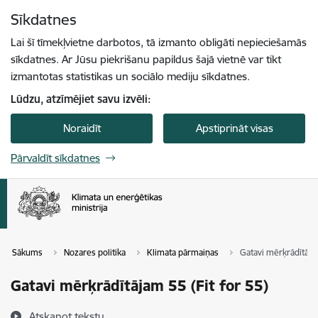
Pāriet uz lapas saturu
Sīkdatnes
Spied
lai meklētu
Enter
Lai šī tīmekļvietne darbotos, tā izmanto obligāti nepieciešamās
sīkdatnes. Ar Jūsu piekrišanu papildus šajā vietnē var tikt
izmantotas statistikas un sociālo mediju sīkdatnes.
Lūdzu, atzīmējiet savu izvēli:
Noraidīt
Apstiprināt visas
Pārvaldīt sīkdatnes
Sākums
Nozares politika
Klimata pārmaiņas
Gatavi mērķrādītājam
Gatavi mērķrādītājam 55 (Fit for 55)
Atskaņot tekstu