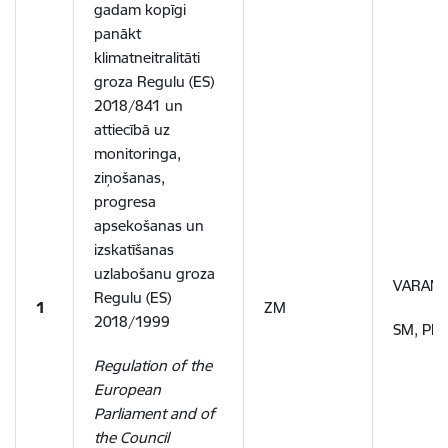
gadam kopīgi
panākt
klimatneitralitāti
groza Regulu (ES)
2018/841 un
attiecībā uz
monitoringa,
ziņošanas,
progresa
apsekošanas un
izskatīšanas
uzlabošanu groza
VARAM,
Regulu (ES)
1
ZM
2018/1999
SM, PK
Regulation of the
European
Parliament and of
the Council