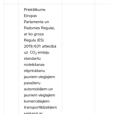
Priekšlikums
Eiropas
Parlamenta un
Padomes Regulai,
ar ko groza
Regulu (ES)
2019/631 attiecībā
uz CO
emisiju
2
standartu
noteikšanas
stiprināšanu
jauniem vieglajiem
pasažieru
automobiļiem un
jauniem vieglajiem
komerciālajiem
transportlīdzekļiem
saskaņā ar