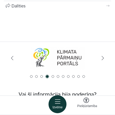
Dalīties
Vai šī informācija bija noderīga?
Piekļūstamība
Izvēlne
Sniegt atsauksmi