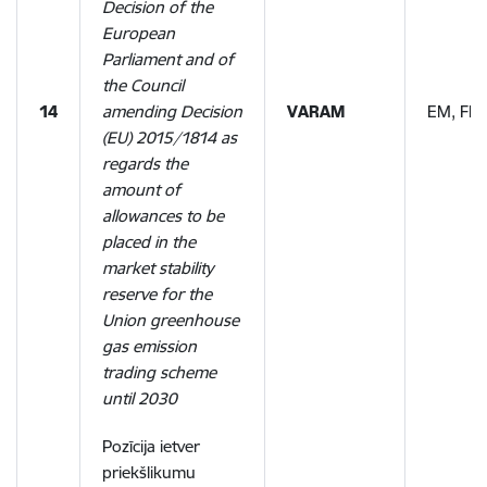
Decision of the
European
Parliament and of
the Council
14
amending Decision
VARAM
EM, FM
(EU) 2015/1814 as
regards the
amount of
allowances to be
placed in the
market stability
reserve for the
Union greenhouse
gas emission
trading scheme
until 2030
Pozīcija ietver
priekšlikumu