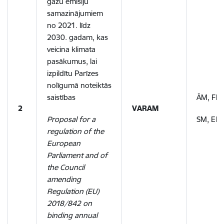
gāzu emisiju
samazinājumiem
no 2021. līdz
2030. gadam, kas
veicina klimata
pasākumus, lai
izpildītu Parīzes
nolīgumā noteiktās
saistības
ĀM, FM,
2
VARAM
Proposal for a
SM, EM,
regulation of the
European
Parliament and of
the Council
amending
Regulation (EU)
2018/842 on
binding annual