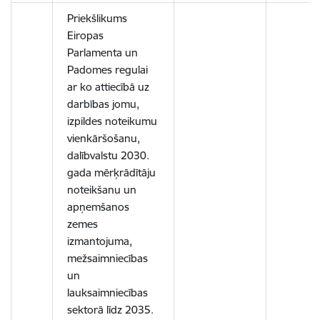
Priekšlikums
Eiropas
Parlamenta un
Padomes regulai
ar ko attiecībā uz
darbības jomu,
izpildes noteikumu
vienkāršošanu,
dalībvalstu 2030.
gada mērķrādītāju
noteikšanu un
apņemšanos
zemes
izmantojuma,
mežsaimniecības
un
lauksaimniecības
sektorā līdz 2035.