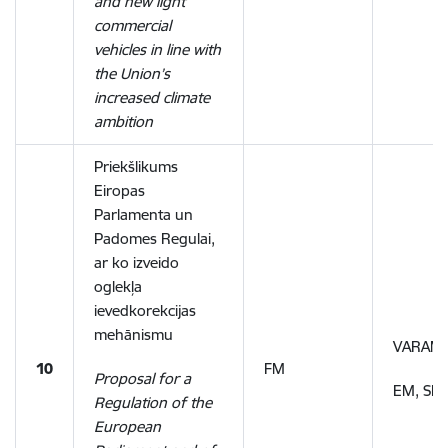
and new light
commercial
vehicles in line with
the Union’s
increased climate
ambition
Priekšlikums
Eiropas
Parlamenta un
Padomes Regulai,
ar ko izveido
oglekļa
ievedkorekcijas
mehānismu
VARAM,
10
FM
Proposal for a
EM, SM
Regulation of the
European