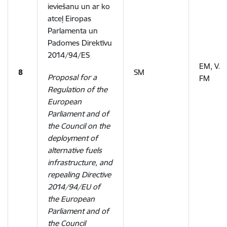
ieviešanu un ar ko
atceļ Eiropas
Parlamenta un
Padomes Direktīvu
2014/94/ES
EM, VA
8
SM
Proposal for a
FM
Regulation of the
European
Parliament and of
the Council on the
deployment of
alternative fuels
infrastructure, and
repealing Directive
2014/94/EU of
the European
Parliament and of
the Council