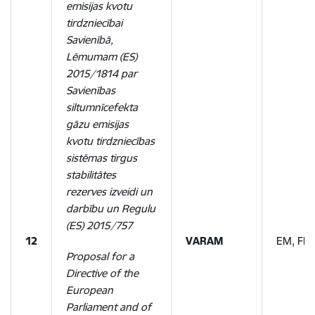
emisijas kvotu
tirdzniecībai
Savienībā,
Lēmumam (ES)
2015/1814 par
Savienības
siltumnīcefekta
gāzu emisijas
kvotu tirdzniecības
sistēmas tirgus
stabilitātes
rezerves izveidi un
darbību un Regulu
(ES) 2015/757
12
VARAM
EM, FM
Proposal for a
Directive of the
European
Parliament and of