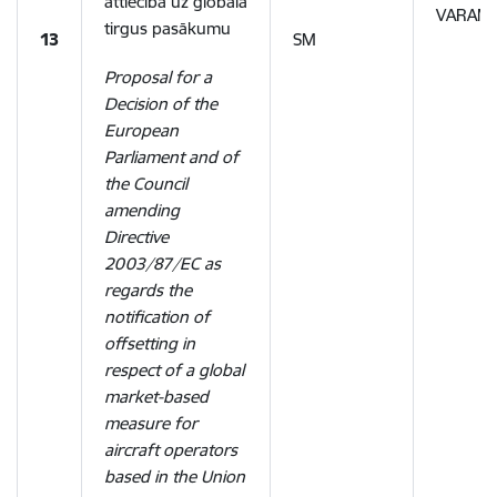
attiecībā uz globālā
VARAM,
tirgus pasākumu
13
SM
Proposal for a
Decision of the
European
Parliament and of
the Council
amending
Directive
2003/87/EC as
regards the
notification of
offsetting in
respect of a global
market-based
measure for
aircraft operators
based in the Union