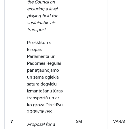
the Council on
ensuring a level
playing field for
sustainable air
transport
Priekšlikums
Eiropas
Parlamenta un
Padomes Regulai
par atjaunojamo
un zema oglekļa
satura degvielu
izmantošanu jūras
transportā un ar
ko groza Direktīvu
2009/16/EK
7
SM
VARAM,
Proposal for a