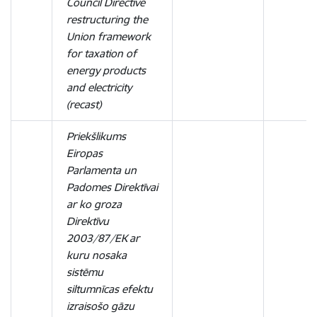
Council Directive
restructuring the
Union framework
for taxation of
energy products
and electricity
(recast)
Priekšlikums
Eiropas
Parlamenta un
Padomes
Direktīvai
ar ko groza
Direktīvu
2003/87/EK ar
kuru nosaka
sistēmu
siltumnīcas efektu
izraisošo gāzu