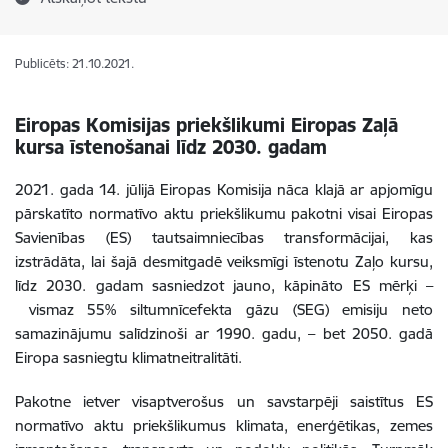
Publicēts: 21.10.2021.
Eiropas Komisijas priekšlikumi Eiropas Zaļā
kursa īstenošanai līdz 2030. gadam
2021. gada 14. jūlijā Eiropas Komisija nāca klajā ar apjomīgu
pārskatīto normatīvo aktu priekšlikumu pakotni visai Eiropas
Savienības (ES) tautsaimniecības transformācijai, kas
izstrādāta, lai šajā desmitgadē veiksmīgi īstenotu Zaļo kursu,
līdz 2030. gadam sasniedzot jauno, kāpināto ES mērķi –
vismaz 55% siltumnīcefekta gāzu (SEG) emisiju neto
samazinājumu salīdzinoši ar 1990. gadu, – bet 2050. gadā
Eiropa sasniegtu klimatneitralitāti.
Pakotne ietver visaptverošus un savstarpēji saistītus ES
normatīvo aktu priekšlikumus klimata, enerģētikas, zemes