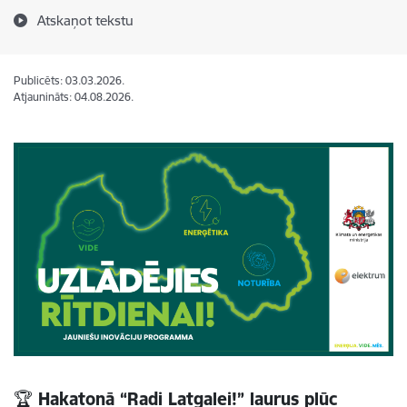
Atskaņot tekstu
Publicēts: 03.03.2026.
Atjaunināts: 04.08.2026.
🏆 Hakatonā “Radi Latgalei!” laurus plūc