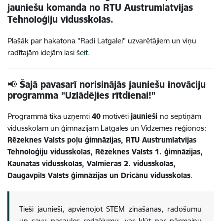
jauniešu komanda no RTU Austrumlatvijas
Tehnoloģiju vidusskolas.
Plašāk par hakatona "Radi Latgalei" uzvarētājiem un viņu
radītajām idejām lasi
šeit
.
📢 Šajā pavasarī norisinājās jauniešu inovāciju
programma "Uzlādējies rītdienai!"
Programmā tika uzņemti
40
motivēti
jaunieši
no septiņām
vidusskolām un ģimnāzijām Latgales un Vidzemes reģionos:
Rēzeknes Valsts poļu ģimnāzijas, RTU Austrumlatvijas
Tehnoloģiju vidusskolas, Rēzeknes Valsts 1. ģimnāzijas,
Kaunatas vidusskolas, Valmieras 2. vidusskolas,
Daugavpils Valsts ģimnāzijas un Dricānu vidusskolas
.
Tieši jaunieši, apvienojot STEM zināšanas, radošumu
un savu pasaules redzējumu, var kļūt par pārmaiņu