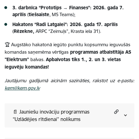
3. darbnīca “Prototips → Finanses”: 2026. gada 7.
aprīlis
(
tiešsaiste
, MS Teams);
Hakatons “Radi Latgalei”: 2026. gada 17. aprīlis
(
Rēzekne,
ARPC “Zeimuļs”, Krasta iela 31).
🏆 Augstāko hakatonā iegūto punktu kopsummu ieguvušās
komandas saņemēma vērtīgas
programmas atbalstītāja AS
"Elektrum"
balvas.
Apbalvotas tiks 1., 2. un 3. vietas
ieguvēju komandas!
Jautājumu gadījumā aicinām sazināties, rakstot uz e-pastu:
kem@kem.gov.lv
📄 Jauniešu inovāciju programmas
“Uzlādējies rītdienai” nolikums