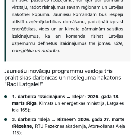
virzītāju, radot risinājumus savam reģionam un Latvijas
nākotnei kopumā. Jauniešu komandām būs iespēja
attīstīt uzņēmējdarbības domāšanu, padziļināti izprast
enerģētikas, vides un ar klimata pārmaiņām saistītos
izaicinājumus, kā arī komandā risināt Latvijas
uzņēmumu definētus izaicinājumus trīs jomās:
vide,
enerģētika un noturība
.
Jauniešu inovāciju programmu veidoja trīs
praktiskas darbnīcas un noslēguma hakatons
"Radi Latgalei!"
1. darbnīca “Izaicinājums → Ideja”: 2026. gada 18.
marts
(
Rīga
, Klimata un enerģētikas ministrija, Latgales
iela 165
);
2. darbnīca “Ideja → Bizness”: 2026. gada 27. marts
(
Rēzekne,
RTU Rēzeknes akadēmija, Atbrīvošanas Aleja
115);