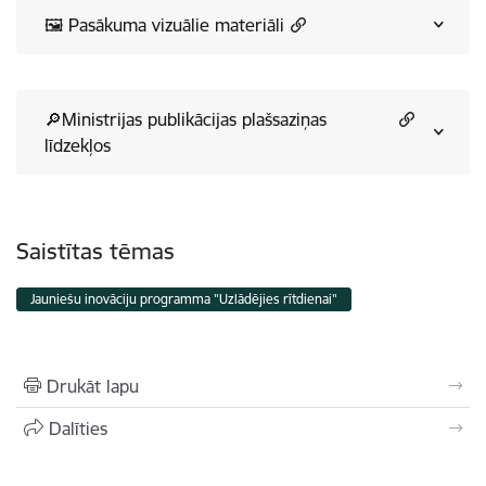
🖼️ Pasākuma vizuālie materiāli
🔎Ministrijas publikācijas plašsaziņas
līdzekļos
Saistītas tēmas
Jauniešu inovāciju programma "Uzlādējies rītdienai"
Drukāt lapu
Dalīties