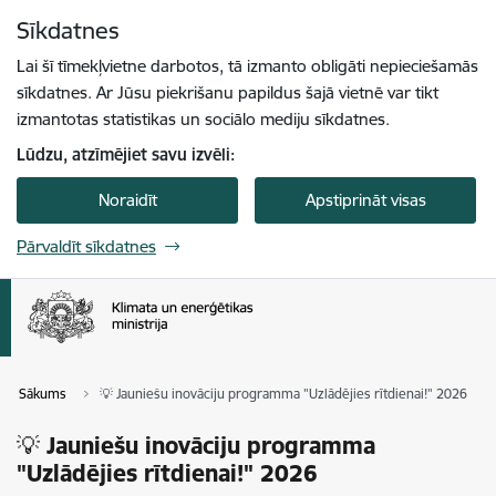
Pāriet uz lapas saturu
Sīkdatnes
Spied
lai meklētu
Enter
Lai šī tīmekļvietne darbotos, tā izmanto obligāti nepieciešamās
sīkdatnes. Ar Jūsu piekrišanu papildus šajā vietnē var tikt
izmantotas statistikas un sociālo mediju sīkdatnes.
Lūdzu, atzīmējiet savu izvēli:
Noraidīt
Apstiprināt visas
Pārvaldīt sīkdatnes
Sākums
💡 Jauniešu inovāciju programma "Uzlādējies rītdienai!" 2026
💡 Jauniešu inovāciju programma
"Uzlādējies rītdienai!" 2026