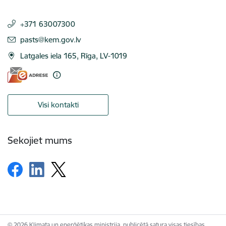
+371 63007300
E-pasts:
pasts@kem.gov.lv
Latgales iela 165, Rīga, LV-1019
Visi kontakti
Sekojiet mums
© 2026 Klimata un enerģētikas ministrija, publicētā satura visas tiesības