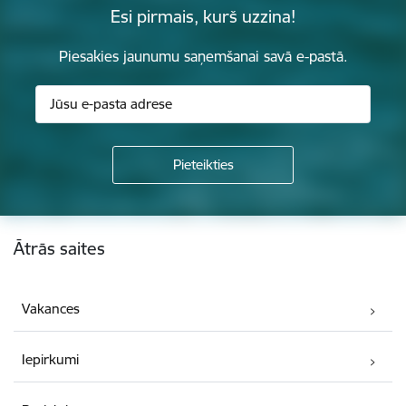
Esi pirmais, kurš uzzina!
Piesakies jaunumu saņemšanai savā e-pastā.
Kājene
Ātrās saites
Vakances
Iepirkumi