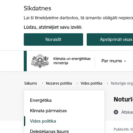
Pāriet uz lapas saturu
Sīkdatnes
Lai šī tīmekļvietne darbotos, tā izmanto obligāti nepiec
Lūdzu, atzīmējiet savu izvēli:
Noraidīt
Apstiprināt visas
Par mums
Sākums
Nozares politika
Vides politika
Noturīgie org
Noturī
Enerģētika
Klimata pārmaiņas
Atska
Vides politika
Publicēts: 
Deleģēšanas līgumi