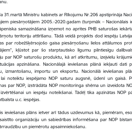
šanu.
 31.martā Ministru kabinets ar Rīkojumu Nr.206 apstiprināja Naci
jiem piesārņotājiem 2005.-2020.gadam (turpmāk – Nacionālais ie
peniska samazināšana izņemot no aprites PHB saturošas iekārtas
rņotu teritoriju attīrīšanu. Tādā veidā projekts dod iespēju Latvij
as par robežšķērsojošo gaisa piesārņošanu lielos attālumos pro
ājiem”, kļūstot par šo starptautisko līgumu pilntiesīgu dalībvals
ju par NOP saturošu produktu, kā arī atkritumu, izejvielu krājumi
ituācijas apzināšana. Nacionālajā ieviešanas plānā iekļauti da
nu, izmantošanu, importu un eksportu. Nacionālā ieviešanas plā
 lai noteiktu iespējamo NOP saturu augsnē, ūdenī un gaisā. Pē
nas par NOP, izstrādāta NOP monitoringa shēma un izveidota NOP
s izvērtēšanai un iespēju noteikšanai. Tādēļ tika apzinātas NOP p
tbalsta u.c. iespējas.
is ieviešanas plāns ietver arī tādus uzdevumus kā, piemēram, e
iesaistīto organizāciju un sabiedrības informēšana par NOP bīsta
 pārraudzību un piemērotu apsaimniekošanu.