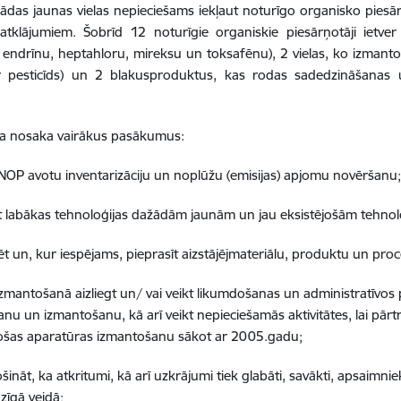
 kādas jaunas vielas nepieciešams iekļaut noturīgo organisko piesār
atklājumiem. Šobrīd 12 noturīgie organiskie piesārņotāji ietver
, endrīnu, heptahloru, mireksu un toksafēnu), 2 vielas, ko izman
ir pesticīds) un 2 blakusproduktus, kas rodas sadedzināšanas 
ja nosaka vairākus pasākumus:
 NOP avotu inventarizāciju un noplūžu (emisijas) apjomu novēršanu
st labākas tehnoloģijas dažādām jaunām un jau eksistējošām tehno
t un, kur iespējams, pieprasīt aizstājējmateriālu, produktu un pr
zmantošanā aizliegt un/ vai veikt likumdošanas un administratīvos
nu un izmantošanu, kā arī veikt nepieciešamās aktivitātes, lai pārt
ošas aparatūras izmantošanu sākot ar 2005.gadu;
ināt, ka atkritumi, kā arī uzkrājumi tiek glabāti, savākti, apsaimnieko
zīgā veidā;