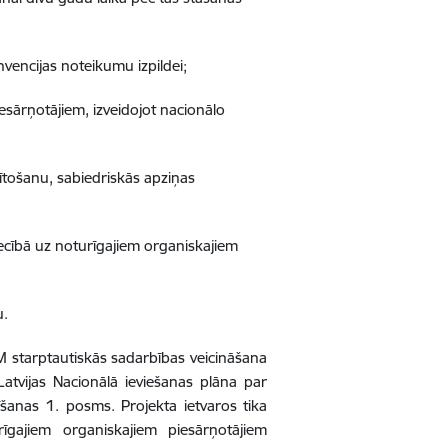
vencijas noteikumu izpildei;
esārņotājiem, izveidojot nacionālo
tošanu, sabiedriskās apziņas
iecībā uz noturīgajiem organiskajiem
u.
M starptautiskās sadarbības veicināšana
Latvijas Nacionālā ieviešanas plāna par
šanas 1. posms. Projekta ietvaros tika
īgajiem organiskajiem piesārņotājiem