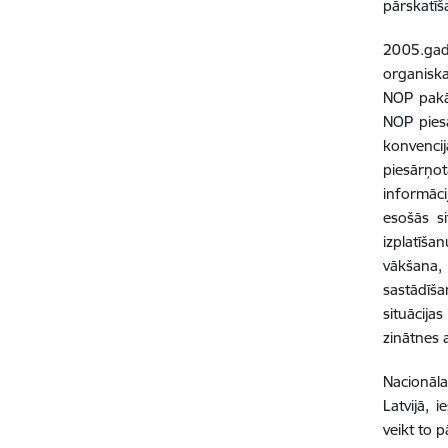
pārskatī
2005.gada
organiska
NOP pakā
NOP piesā
konvencij
piesārņot
informāci
esošās s
izplatīša
vākšana,
sastādīša
situācija
zinātnes a
Nacionāla
Latvijā, 
veikt to