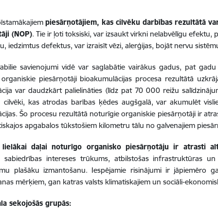
bīstamākajiem
piesārņotājiem, kas cilvēku darbības rezultātā va
tāji (NOP)
. Tie ir ļoti toksiski, var izsaukt virkni nelabvēlīgu efekt
u, iedzimtus defektus, var izraisīt vēzi, alerģijas, bojāt nervu sis
stabilie savienojumi vidē var saglabātie vairākus gadus, pat ga
 organiskie piesārņotāji bioakumulācijas procesa rezultātā uzkr
cija var daudzkārt palielināties (līdz pat 70 000 reižu salīdzinājum
un cilvēki, kas atrodas barības ķēdes augšgalā, var akumulēt visl
cijas. Šo procesu rezultātā noturīgie organiskie piesārņotāji ir atr
tiskajos apgabalos tūkstošiem kilometru tālu no galvenajiem pies
,
lielākai daļai noturīgo organisko piesārņotāju ir atrasti al
, sabiedrības intereses trūkums, atbilstošas infrastruktūras u
umu plašāku izmantošanu. Iespējamie risinājumi ir jāpiemēro ga
nas mērķiem, gan katras valsts klimatiskajiem un sociāli-ekonomi
la sekojošās grupās: