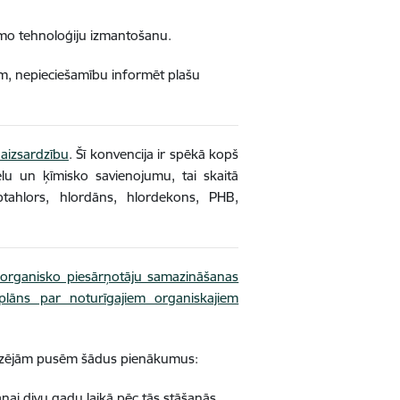
amo tehnoloģiju izmantošanu.
īm, nepieciešamību informēt plašu
 aizsardzību
. Šī konvencija ir spēkā kopš
elu un ķīmisko savienojumu, tai skaitā
ptahlors, hlordāns, hlordekons, PHB,
 organisko piesārņotāju samazināšanas
 plāns par noturīgajiem organiskajiem
lēdzējām pusēm šādus pienākumus:
anai divu gadu laikā pēc tās stāšanās