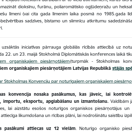
mazināt dioksīnu, furānu, poliaromātisko ogļūdeņražu un heksah
ešu līmeni (vai cita gada līmenim laika posmā no 1985.gada līd
obežvērtības sadzīves, bīstamo un slimnīcu atkritumu sadedzināš
ī.
zsāktās iniciatīvas pārrauga globālās rīcībās attiecībā uz notu
a 22. un 23. maijā Stokholmā Diplomātiskās konferences laikā tik
jiem organiskajiem piesārņotājiem
(turpmāk - Stokholmas konv
jiem organiskajiem piesārņotājiem Latvijas Republikā
stājās s
ar Stokholmas Konvenciju par noturīgajiem organiskajiem piesārņo
as konvencija nosaka pasākumus, kas jāveic, lai kontrolē
, importu, eksportu, apglabāšanu un izmantošanu.
Valdībām jā
es, lai aizstātu esošos noturīgos organiskos piesārņotājus un 
 attiecīga likumdošana un rīcības plāni, lai nodrošinātu saistību izpi
s pasākumi attiecas uz 12 vielām
. Noturīgo organisko piesā