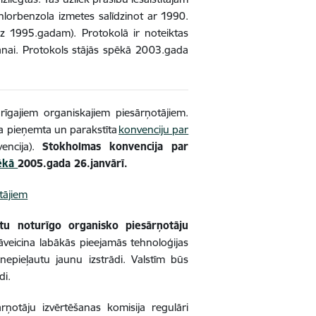
lorbenzola izmetes salīdzinot ar 1990.
z 1995.gadam). Protokolā ir noteiktas
anai. Protokols stājās spēkā 2003.gada
rīgajiem organiskajiem piesārņotājiem.
a pieņemta un parakstīta
konvenciju par
encija).
Stokholmas konvencija par
pēkā
2005.gada 26.janvārī.
tājiem
tu noturīgo organisko piesārņotāju
veicina labākās pieejamās tehnoloģijas
nepieļautu jaunu izstrādi. Valstīm būs
ldi.
rņotāju izvērtēšanas komisija regulāri