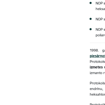
NOP s
heksa
NOP s
NOP sa
polia
1998. ga
piesārņ
Protokols
izmetes 
izmanto 
Protokol
endrīnu,
heksahlor
Protokolā 