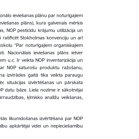
onālo ieviešanas plānu par noturīgajiem
viešanas plāns), kura galvenais mērķis
, NOP pesticīdu krājumu utilizācija un
ai ratificēt Stokholmas konvenciju un arī
tokolu “Par noturīgajiem organiskajiem
ti. Nacionālais ieviešanas plāns ietver
em u.c. Ir veikta NOP inventarizācija un
ti par NOP saturošu produktu ražošanu,
na izstrādes gaitā tika veikta paraugu
c situācijas izvērtēšanas un pārskata
 datu bāze. Liela nozīme ir sākotnējai
ārraudzības, ķīmisko analīžu veikšanas,
sošās likumdošanas izvērtēšana par NOP
mību apkārtējai videi un nepieciešamību