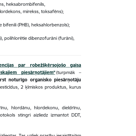
īns, heksabrombifenils,
lordekons, mirekss, toksafēns);
 bifenili (PHB), heksahlorbenzols);
, polihlorētie dibenzofurāni (furāni),
encijas par robežšķērsojošo gaisa
skajiem piesārņotājiem”
(turpmāk –
rst noturīgo organisko piesārņotāju
esticīdus, 2 ķīmiskos produktus, kurus
īnu, hlordānu, hlordekonu, dieldrīnu,
tokols stingri aizliedz izmantot DDT,
zliegtas. Tas uzliek prasību iesaistītajām