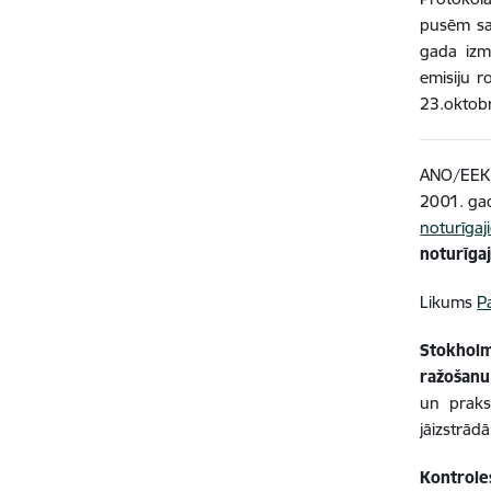
pusēm sa
gada izm
emisiju r
23.oktobr
ANO/EEK u
2001. gad
noturīga
noturīga
Likums
P
Stokholm
ražošanu
un praks
jāizstrādā
Kontrole