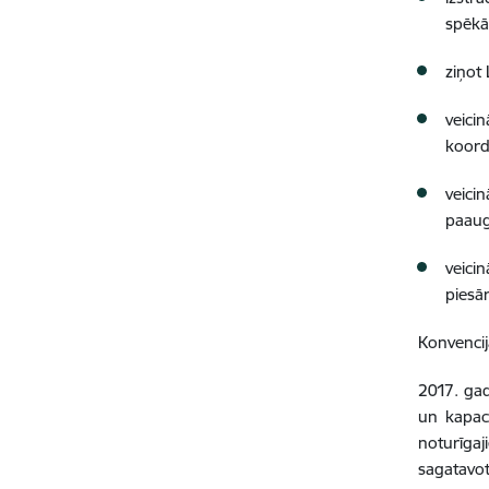
spēk
ziņot
veici
koord
veici
paaug
veici
piesā
Konvencij
2017. gad
un kapaci
noturīga
sagatavo