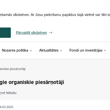
iešamās sīkdatnes. Ar Jūsu piekrišanu papildus šajā vietnē var tikt i
Pārvaldīt sīkdatnes
Nozares politika
Aktualitātes
Fondi un investīcijas
aniskie piesārņotāji
gie organiskie piesārņotāji
ņot tekstu
04.03.2025.