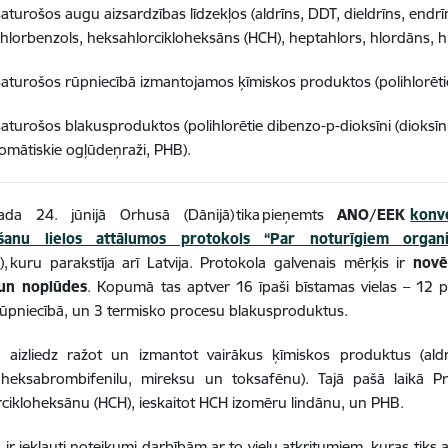
aturošos augu aizsardzības līdzekļos (aldrīns, DDT, dieldrīns, endr
hlorbenzols, heksahlorcikloheksāns (HCH), heptahlors, hlordāns, h
aturošos rūpniecībā izmantojamos ķīmiskos produktos (polihlorētie
turošos blakusproduktos (polihlorētie dibenzo-p-dioksīni (dioksīni)
romātiskie ogļūdeņraži, PHB).
da 24. jūnijā Orhusā (Dānijā) tika pieņemts
ANO/EEK
konv
ošanu lielos attālumos protokols “Par noturīgiem organi
), kuru parakstīja arī Latvija. Protokola galvenais mērķis ir
novē
un noplūdes
. Kopumā tas aptver 16 īpaši bīstamas vielas – 12 p
rūpniecībā, un 3 termisko procesu blakusproduktus.
s aizliedz ražot un izmantot vairākus ķīmiskos produktus (aldr
 heksabrombifenilu, mireksu un toksafēnu). Tajā pašā laikā Pro
cikloheksānu (HCH), ieskaitot HCH izomēru lindānu, un PHB.
ir iekļauti noteikumi darbībām ar to vielu atkritumiem, kuras tiks ai