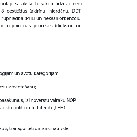
ņotāju sarakstā, lai sekotu līdzi jauniem
 8 pesticīdus (aldrīnu, hlordānu, DDT,
to rūpniecībā (PHB un heksahlorbenzolu,
un rūpniecības procesos (dioksīnu un
;
loģijām un avotu kategorijām;
ocesu izmantošanu;
 pasākumus, lai novērstu vairāku NOP
rauktu polihlorēto bifenilu (PHB)
ti, transportēti un iznīcināti videi