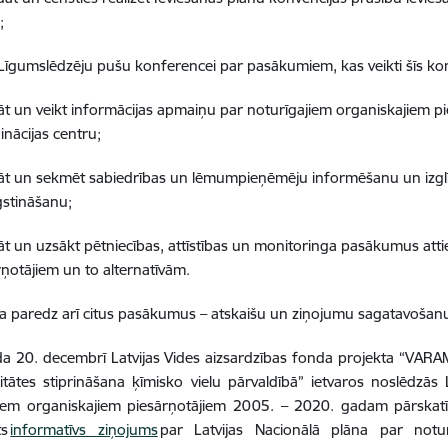
ā;
 Līgumslēdzēju pušu konferencei par pasākumiem, kas veikti šīs kon
nāt un veikt informācijas apmaiņu par noturīgajiem organiskajiem pi
inācijas centru;
nāt un sekmēt sabiedrības un lēmumpieņēmēju informēšanu un izglī
stināšanu;
nāt un uzsākt pētniecības, attīstības un monitoringa pasākumus att
rņotājiem un to alternatīvām.
a paredz arī citus pasākumus – atskaišu un ziņojumu sagatavošan
a 20. decembrī Latvijas Vides aizsardzības fonda projekta “VARA
tātes stiprināšana ķīmisko vielu pārvaldībā” ietvaros noslēdzās 
jiem organiskajiem piesārņotājiem 2005. – 2020. gadam pārskatī
ts
informatīvs ziņojums
par Latvijas Nacionālā plāna par notur