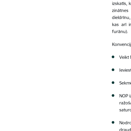
izskatīs,
zinātnes 
dieldrīnu
kas arī 
furānu).
Konvenci
Veikt
Ievie
Sekmē
NOP i
ražoša
satur
Nodroš
draud