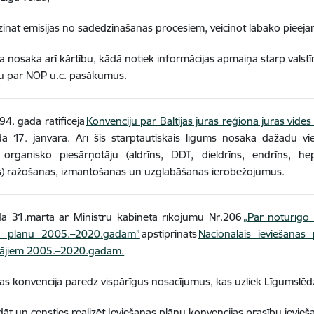
ināt emisijas no sadedzināšanas procesiem, veicinot labāko pieej
a nosaka arī kārtību, kādā notiek informācijas apmaiņa starp valst
bu par NOP u.c. pasākumus.
94. gadā ratificēja
Konvenciju par Baltijas jūras reģiona jūras vides
a 17. janvāra. Arī šis starptautiskais līgums nosaka dažādu vi
 organisko piesārņotāju (aldrīns, DDT, dieldrīns, endrīns, he
s) ražošanas, izmantošanas un uzglabāšanas ierobežojumus.
a 31.martā ar Ministru kabineta rīkojumu Nr.206
„Par noturīgo
o plānu 2005.–2020.gadam”
apstiprināts
Nacionālais ieviešanas
tājiem 2005.–2020.gadam.
as konvencija paredz vispārīgus nosacījumus, kas uzliek Līgums
dāt un censties realizēt Ieviešanas plānu konvencijas prasību ievieš