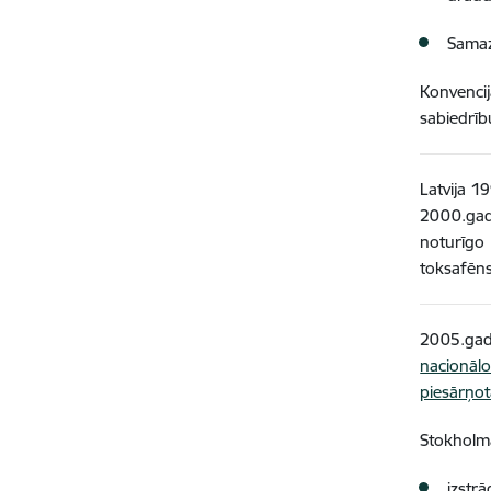
Samaz
Konvencij
sabiedrī
Latvija 19
2000.gad
noturīgo
toksafēn
2005.gad
nacionāl
piesārņo
Stokholm
izstrā