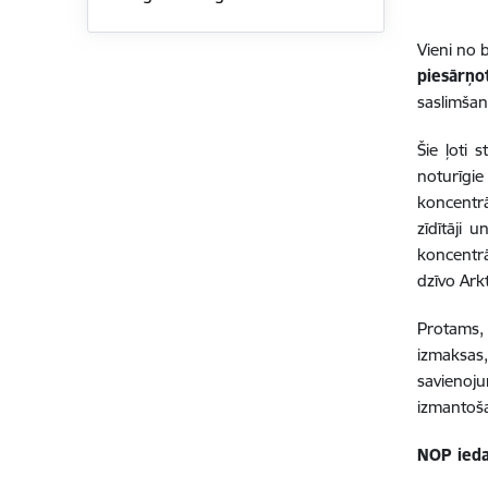
Vieni no 
piesārņo
saslimšan
Šie ļoti 
noturīgie
koncentrā
zīdītāji 
koncentrā
dzīvo Ark
Protams
izmaksas
savienoj
izmantoša
NOP ieda