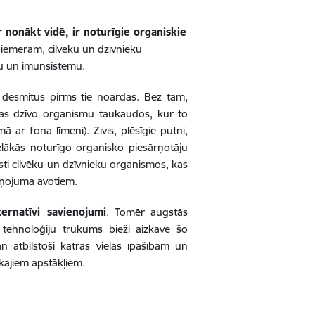
r nonākt vidē, ir noturīgie organiskie
u, piemēram, cilvēku un dzīvnieku
tēmu un imūnsistēmu.
du desmitus pirms tie noārdās. Bez tam,
ājas dzīvo organismu taukaudos, kur to
ā ar fona līmeni). Zivis, plēsīgie putni,
ielākās noturīgo organisko piesārņotāju
asti cilvēku un dzīvnieku organismos, kas
ārņojuma avotiem.
ternatīvi savienojumi
. Tomēr augstās
n tehnoloģiju trūkums bieži aizkavē šo
n atbilstoši katras vielas īpašībām un
skajiem apstākļiem.