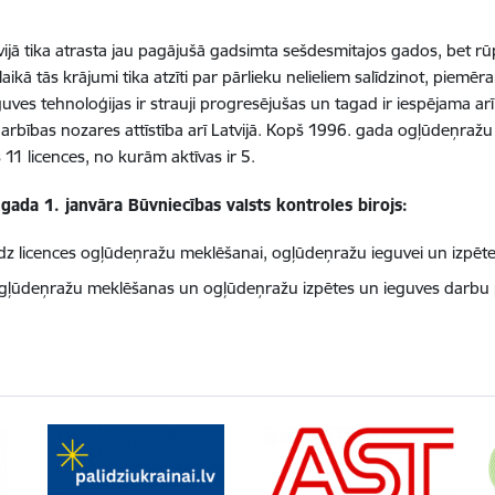
vijā tika atrasta jau pagājušā gadsimta sešdesmitajos gados, bet rūp
ikā tās krājumi tika atzīti par pārlieku nelieliem salīdzinot, piemēr
uves tehnoloģijas ir strauji progresējušas un tagad ir iespējama arī 
rbības nozares attīstība arī Latvijā. Kopš 1996. gada ogļūdeņražu m
 11 licences, no kurām aktīvas ir 5.
gada 1. janvāra Būvniecības valsts kontroles birojs:
edz licences ogļūdeņražu meklēšanai, ogļūdeņražu ieguvei un izpētei
ogļūdeņražu meklēšanas un ogļūdeņražu izpētes un ieguves darbu