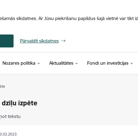
iešamās sīkdatnes. Ar Jūsu piekrišanu papildus šajā vietnē var tikt i
Pārvaldīt sīkdatnes
Nozares politika
Aktualitātes
Fondi un investīcijas
ēte
dzīļu izpēte
ņot tekstu
23.02.2023.