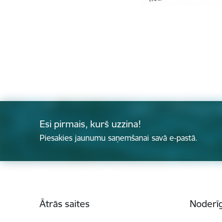
Esi pirmais, kurš uzzina!
Piesakies jaunumu saņemšanai savā e-pastā.
Kājene
Ātrās saites
Noderīg