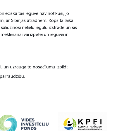
nieciska tās ieguve nav notikusi, jo
am, ar Sibīrijas atradnēm. Kopš tā laika
salīdzinoši nelielu iegulu izstrāde un šīs
eklēšanai vai izpētei un ieguvei ir
, un uzrauga to nosacījumu izpildi;
 pārraudzību.