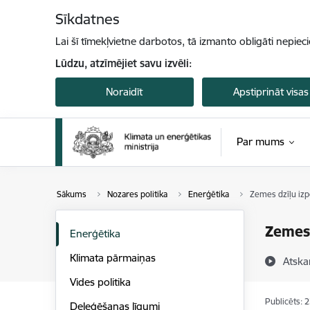
Pāriet uz lapas saturu
Sīkdatnes
Lai šī tīmekļvietne darbotos, tā izmanto obligāti nepiec
Lūdzu, atzīmējiet savu izvēli:
Noraidīt
Apstiprināt visas
Par mums
Sākums
Nozares politika
Enerģētika
Zemes dzīļu izp
Zemes 
Enerģētika
Klimata pārmaiņas
Atska
Vides politika
Publicēts: 
Deleģēšanas līgumi