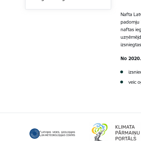
Nafta Lat
padomju la
naftas ieg
uzņēmējda
izsniegtas
No 2020.
izsni
veic 