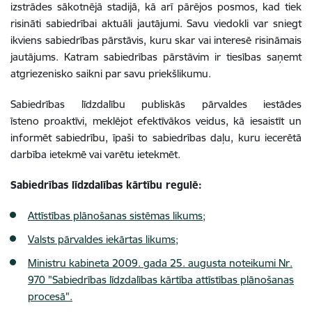
izstrādes sākotnējā stadijā, kā arī pārējos posmos, kad tiek
risināti sabiedrībai aktuāli jautājumi. Savu viedokli var sniegt
ikviens sabiedrības pārstāvis, kuru skar vai interesē risināmais
jautājums. Katram sabiedrības pārstāvim ir tiesības saņemt
atgriezenisko saikni par savu priekšlikumu.
Sabiedrības līdzdalību publiskās pārvaldes iestādes
īsteno proaktīvi, meklējot efektīvākos veidus, kā iesaistīt un
informēt sabiedrību, īpaši to sabiedrības daļu, kuru iecerētā
darbība ietekmē vai varētu ietekmēt.
Sabiedrības līdzdalības kārtību regulē:
Attīstības plānošanas sistēmas likums;
Valsts pārvaldes iekārtas likums;
Ministru kabineta 2009. gada 25. augusta noteikumi Nr.
970 "Sabiedrības līdzdalības kārtība attīstības plānošanas
procesā".