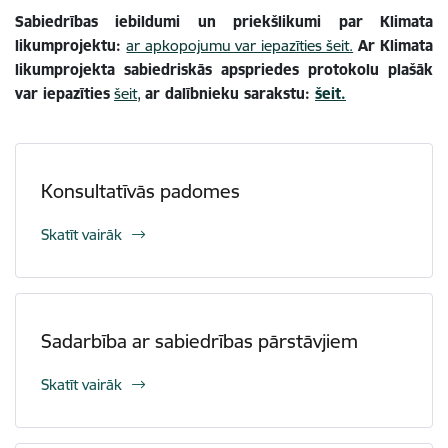
Sabiedrības iebildumi un priekšlikumi par Klimata
likumprojektu:
ar apkopojumu var iepazīties šeit.
Ar Klimata
likumprojekta sabiedriskās apspriedes protokolu plašāk
var iepazīties
šeit
,
ar dalībnieku sarakstu:
šeit.
Konsultatīvās padomes
Skatīt vairāk
Sadarbība ar sabiedrības pārstāvjiem
Skatīt vairāk