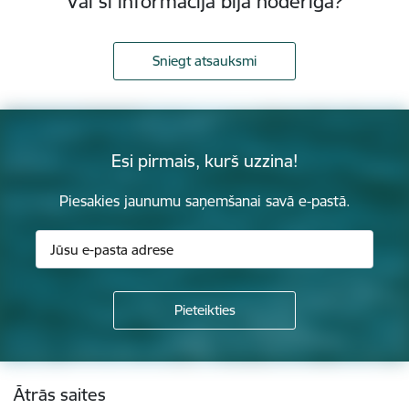
Vai šī informācija bija noderīga?
Sniegt atsauksmi
Esi pirmais, kurš uzzina!
Piesakies jaunumu saņemšanai savā e-pastā.
Kājene
Ātrās saites