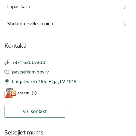
Lapas karte
Sīkdatņu izvēles maiņa
Kontakti
+371 63007300
E-pasts:
pasts@kem.gov.lv
Latgales iela 165, Rīga, LV-1019
Visi kontakti
Sekojiet mums