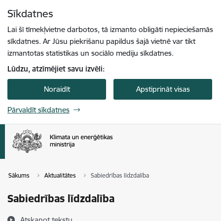
Pāriet uz lapas saturu
Sīkdatnes
Spied
lai meklētu
Enter
Lai šī tīmekļvietne darbotos, tā izmanto obligāti nepieciešamās
sīkdatnes. Ar Jūsu piekrišanu papildus šajā vietnē var tikt
izmantotas statistikas un sociālo mediju sīkdatnes.
Lūdzu, atzīmējiet savu izvēli:
Noraidīt
Apstiprināt visas
Pārvaldīt sīkdatnes
Sākums
Aktualitātes
Sabiedrības līdzdalība
Sabiedrības līdzdalība
Atskaņot tekstu