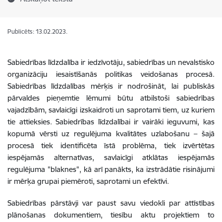
Publicēts: 13.02.2023.
Sabiedrības līdzdalība ir iedzīvotāju, sabiedrības un nevalstisko
organizāciju iesaistīšanās politikas veidošanas procesā.
Sabiedrības līdzdalības mērķis ir nodrošināt, lai publiskās
pārvaldes pieņemtie lēmumi būtu atbilstoši sabiedrības
vajadzībām, savlaicīgi izskaidroti un saprotami tiem, uz kuriem
tie attieksies. Sabiedrības līdzdalībai ir vairāki ieguvumi, kas
kopumā vērsti uz regulējuma kvalitātes uzlabošanu – šajā
procesā tiek identificēta īstā problēma, tiek izvērtētas
iespējamās alternatīvas, savlaicīgi atklātas iespējamās
regulējuma "blaknes", kā arī panākts, ka izstrādātie risinājumi
ir mērķa grupai piemēroti, saprotami un efektīvi.
Sabiedrības pārstāvji var paust savu viedokli par attīstības
plānošanas dokumentiem, tiesību aktu projektiem to