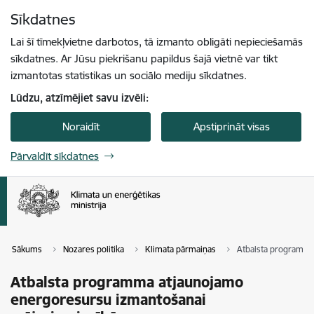
Pāriet uz lapas saturu
Sīkdatnes
Spied
lai meklētu
Enter
Lai šī tīmekļvietne darbotos, tā izmanto obligāti nepieciešamās
sīkdatnes. Ar Jūsu piekrišanu papildus šajā vietnē var tikt
izmantotas statistikas un sociālo mediju sīkdatnes.
Lūdzu, atzīmējiet savu izvēli:
Noraidīt
Apstiprināt visas
Pārvaldīt sīkdatnes
Sākums
Nozares politika
Klimata pārmaiņas
Atbalsta programma
Atbalsta programma atjaunojamo
energoresursu izmantošanai