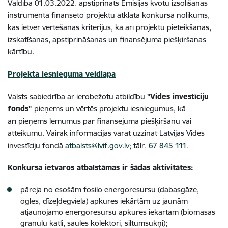
Valdībā 01.03.2022. apstiprināts Emisijas kvotu izsolīšanas
instrumenta finansēto projektu atklāta konkursa nolikums,
kas ietver vērtēšanas kritērijus, kā arī projektu pieteikšanas,
izskatīšanas, apstiprināšanas un finansējuma piešķiršanas
kārtību.
Projekta iesnieguma veidlapa
Valsts sabiedrība ar ierobežotu atbildību
"Vides investīciju
fonds"
pieņems un vērtēs projektu iesniegumus, kā
arī pieņems lēmumus par finansējuma piešķiršanu vai
atteikumu. Vairāk informācijas varat uzzināt Latvijas Vides
investīciju fondā
atbalsts@lvif.gov.lv
; tālr.
67 845 111
.
Konkursa ietvaros atbalstāmas ir šādas aktivitātes:
pāreja no esošām fosilo energoresursu (dabasgāze,
ogles, dīzeļdegviela) apkures iekārtām uz jaunām
atjaunojamo energoresursu apkures iekārtām (biomasas
granulu katli, saules kolektori, siltumsūkņi);