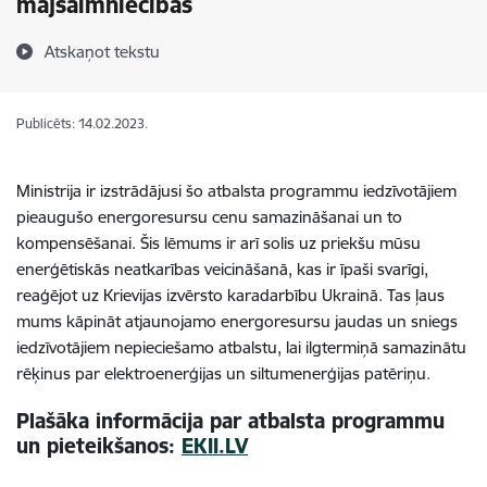
mājsaimniecībās
Atskaņot tekstu
Publicēts: 14.02.2023.
Ministrija ir izstrādājusi šo atbalsta programmu iedzīvotājiem
pieaugušo energoresursu cenu samazināšanai un to
kompensēšanai. Šis lēmums ir arī solis uz priekšu mūsu
enerģētiskās neatkarības veicināšanā, kas ir īpaši svarīgi,
reaģējot uz Krievijas izvērsto karadarbību Ukrainā. Tas ļaus
mums kāpināt atjaunojamo energoresursu jaudas un sniegs
iedzīvotājiem nepieciešamo atbalstu, lai ilgtermiņā samazinātu
rēķinus par elektroenerģijas un siltumenerģijas patēriņu.
Plašāka informācija par atbalsta programmu
un pieteikšanos:
EKII.LV