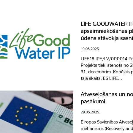
LIFE GOODWATER IP “
apsaimniekošanas pl
ūdens stāvokļa sasn
19.06.2025.
LIFE18 IPE/LV/000014 Pr
Projekts tiek īstenots no 
31. decembrim. Kopējais 
tajā skaitā: ES LIFE…
Atveseļošanas un n
pasākumi
29.05.2025.
Eiropas Savienības Atvese
mehānisms (Recovery and Re