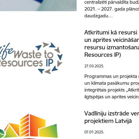
centralizēti pārvaldīta b
2021. – 2027. gada plāno
daudzgadu…
Atkritumi kā resursi 
un aprites veicināša
resursu izmantošana
Resources IP)
27.03.2025.
Programmas un projekta 
un klimata pasākumu pro
integrētais projekts „Atkri
ilgtspējas un aprites veic
Vadlīniju izstrāde ve
projektiem Latvijā
07.01.2025.