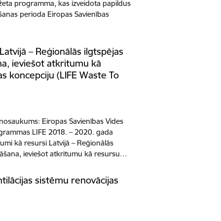
udžeta programma, kas izveidota papildus
šanas perioda Eiropas Savienības
Latvijā – Reģionālās ilgtspējas
na, ieviešot atkritumu kā
s koncepciju (LIFE Waste To
nosaukums: Eiropas Savienības Vides
grammas LIFE 2018. – 2020. gada
tumi kā resursi Latvijā – Reģionālās
ināšana, ieviešot atkritumu kā resursu…
ntilācijas sistēmu renovācijas