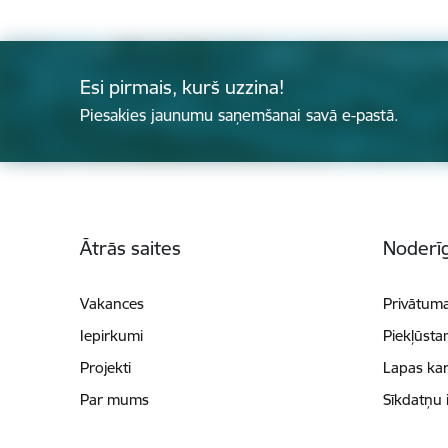
Esi pirmais, kurš uzzina!
Piesakies jaunumu saņemšanai savā e-pastā.
Kājene
Ātrās saites
Noderīg
Vakances
Privātuma
Iepirkumi
Piekļūsta
Projekti
Lapas kar
Par mums
Sīkdatņu 