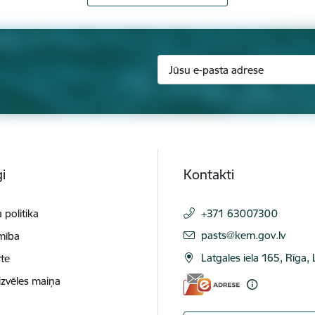
i
Kontakti
 politika
+371 63007300
E-pasts:
pasts@kem.gov.lv
mība
Latgales iela 165, Rīga,
te
izvēles maiņa