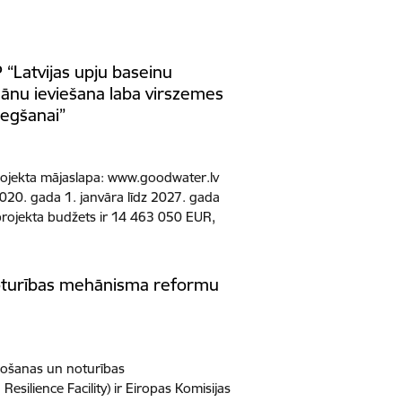
Latvijas upju baseinu
ānu ieviešana laba virszemes
iegšanai”
ojekta mājaslapa: www.goodwater.lv
2020. gada 1. janvāra līdz 2027. gada
projekta budžets ir 14 463 050 EUR,
oturības mehānisma reformu
ļošanas un noturības
silience Facility) ir Eiropas Komisijas