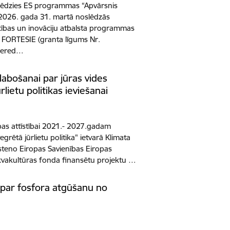
lēdzies ES programmas “Apvārsnis
2026. gada 31. martā noslēdzās
cības un inovāciju atbalsta programmas
 FORTESIE (granta līgums Nr.
wered…
labošanai par jūras vides
rlietu politikas ieviešanai
as attīstībai 2021.- 2027.gadam
rētā jūrlietu politika" ietvarā Klimata
īsteno Eiropas Savienības Eiropas
 akvakultūras fonda finansētu projektu …
 par fosfora atgūšanu no