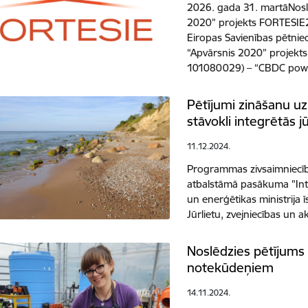
2026. gada 31. martāNos
2020” projekts FORTESIE
Eiropas Savienības pētnie
“Apvārsnis 2020” projekts
101080029) – “CBDC po
Pētījumi zināšanu uz
stāvokli integrētās jū
11.12.2024.
Programmas zivsaimniecīb
atbalstāmā pasākuma "Integ
un enerģētikas ministrija 
Jūrlietu, zvejniecības un
Noslēdzies pētījums
notekūdeņiem
14.11.2024.