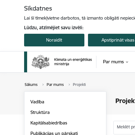
Pāriet uz lapas saturu
Sīkdatnes
Lai šī tīmekļvietne darbotos, tā izmanto obligāti nepiec
Lūdzu, atzīmējiet savu izvēli:
Noraidīt
Apstiprināt visas
Par mums
Sākums
Par mums
Projekti
Projek
Vadība
Struktūra
Kapitālsabiedrības
Meklēt p
Publikācijas un pārskati