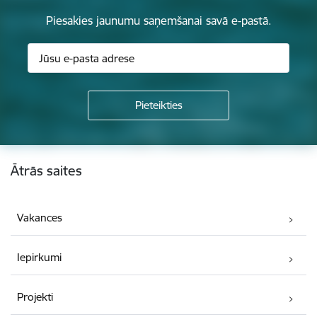
Piesakies jaunumu saņemšanai savā e-pastā.
Kājene
Ātrās saites
Vakances
Iepirkumi
Projekti