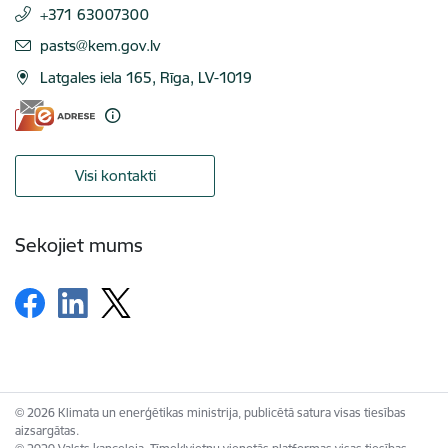
+371 63007300
E-pasts:
pasts@kem.gov.lv
Latgales iela 165, Rīga, LV-1019
Visi kontakti
Sekojiet mums
© 2026 Klimata un enerģētikas ministrija, publicētā satura visas tiesības
aizsargātas.