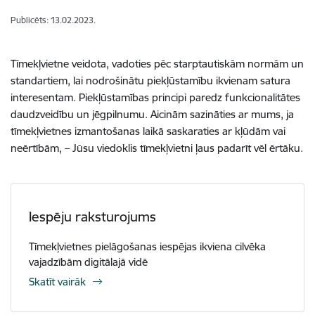
Publicēts: 13.02.2023.
Tīmekļvietne veidota, vadoties pēc starptautiskām normām un
standartiem, lai nodrošinātu piekļūstamību ikvienam satura
interesentam. Piekļūstamības principi paredz funkcionalitātes
daudzveidību un jēgpilnumu. Aicinām sazināties ar mums, ja
tīmekļvietnes izmantošanas laikā saskaraties ar kļūdām vai
neērtībām, – Jūsu viedoklis tīmekļvietni ļaus padarīt vēl ērtāku.
Iespēju raksturojums
Tīmekļvietnes pielāgošanas iespējas ikviena cilvēka
vajadzībām digitālajā vidē
Skatīt vairāk