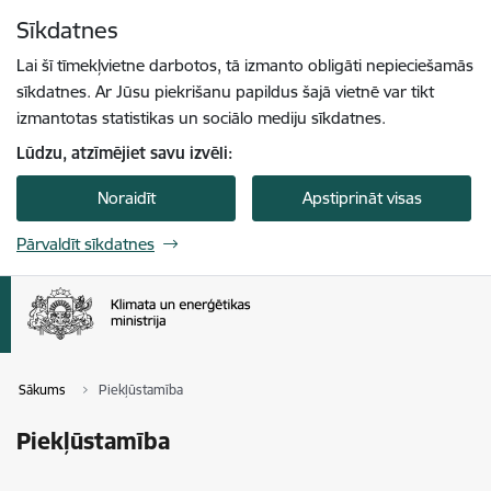
Pāriet uz lapas saturu
Sīkdatnes
Spied
lai meklētu
Enter
Lai šī tīmekļvietne darbotos, tā izmanto obligāti nepieciešamās
sīkdatnes. Ar Jūsu piekrišanu papildus šajā vietnē var tikt
izmantotas statistikas un sociālo mediju sīkdatnes.
Lūdzu, atzīmējiet savu izvēli:
Noraidīt
Apstiprināt visas
Pārvaldīt sīkdatnes
Sākums
Piekļūstamība
Piekļūstamība