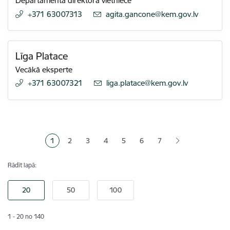
Departamenta direktora vietniece
+371 63007313
E-pasts:
agita.gancone@kem.gov.lv
Līga Platace
Vecākā eksperte
+371 63007321
E-pasts:
liga.platace@kem.gov.lv
Lapošana
1
2
3
4
5
6
7
Pašreizējā lapa
Lapa
Lapa
Lapa
Lapa
Lapa
Rādīt lapā:
1 - 20 no 140