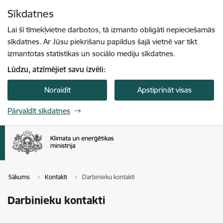
Pāriet uz lapas saturu
Sīkdatnes
Spied
lai meklētu
Enter
Lai šī tīmekļvietne darbotos, tā izmanto obligāti nepieciešamās
sīkdatnes. Ar Jūsu piekrišanu papildus šajā vietnē var tikt
izmantotas statistikas un sociālo mediju sīkdatnes.
Lūdzu, atzīmējiet savu izvēli:
Noraidīt
Apstiprināt visas
Pārvaldīt sīkdatnes
Sākums
Kontakti
Darbinieku kontakti
Darbinieku kontakti