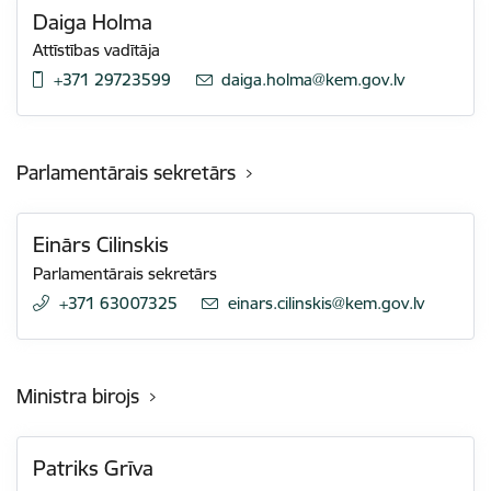
Daiga Holma
Attīstības vadītāja
+371 29723599
E-pasts:
daiga.holma@kem.gov.lv
Parlamentārais sekretārs
Einārs Cilinskis
Parlamentārais sekretārs
+371 63007325
E-pasts:
einars.cilinskis@kem.gov.lv
Ministra birojs
Patriks Grīva