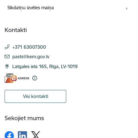
Sīkdatņu izvēles maiņa
Kontakti
+371 63007300
E-pasts:
pasts@kem.gov.lv
Latgales iela 165, Rīga, LV-1019
Visi kontakti
Sekojiet mums