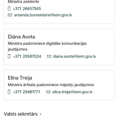
Ministra asistente
+371 26657565
E-pasts:
amanda.bumeistare@kem.gov.lv
Diāna Avota
Ministra padomniece digitālās komunikācijas
jautājumos
+371 29587024
E-pasts:
diana.avota@kem.gov.lv
Elīna Treija
Ministra ārštata padomniece mājokļu jautājumos
+371 29481771
E-pasts:
elina.treija@kem.gov.lv
Valsts sekretārs