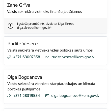
Zane Grīva
Valsts sekretāra vietnieks finanšu jautājumos
Ilgstošā prombūtnē, aizvieto: Līga Skrebe
(liga.skrebe@kem.gov.lv)
Rudīte Vesere
Valsts sekretāra vietnieks vides politikas jautājumos
+371 63007358
E-pasts:
rudite.vesere@kem.gov.lv
Olga Bogdanova
Valsts sekretāra vietnieks starptautiskajos un klimata
politikas jautājumos
+371 28319554
E-pasts:
olga.bogdanova@kem.gov.lv