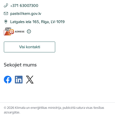
+371 63007300
E-pasts:
pasts@kem.gov.lv
Latgales iela 165, Rīga, LV-1019
Visi kontakti
Sekojiet mums
© 2026 Klimata un enerģētikas ministrija, publicētā satura visas tiesības
aizsargātas.