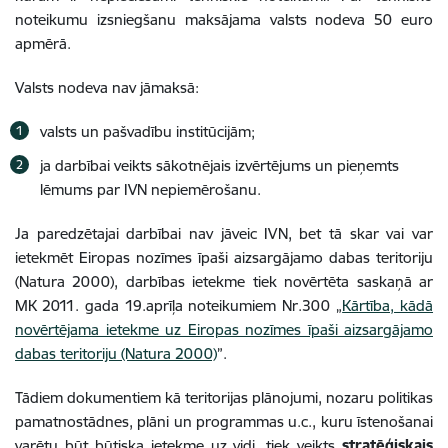
noteikumu izsniegšanu maksājama valsts nodeva 50 euro
apmērā.
Valsts nodeva nav jāmaksā:
valsts un pašvadību institūcijām;
ja darbībai veikts sākotnējais izvērtējums un pieņemts
lēmums par IVN nepiemērošanu.
Ja paredzētajai darbībai nav jāveic IVN, bet tā skar vai var
ietekmēt Eiropas nozīmes īpaši aizsargājamo dabas teritoriju
(Natura 2000), darbības ietekme tiek novērtēta saskaņā ar
MK 2011. gada 19.aprīļa noteikumiem Nr.300 „
Kārtība, kādā
novērtējama ietekme uz Eiropas nozīmes īpaši aizsargājamo
dabas teritoriju (Natura 2000)
”.
Tādiem dokumentiem kā teritorijas plānojumi, nozaru politikas
pamatnostādnes, plāni un programmas u.c., kuru īstenošanai
varētu būt būtiska ietekme uz vidi, tiek veikts
stratēģiskais