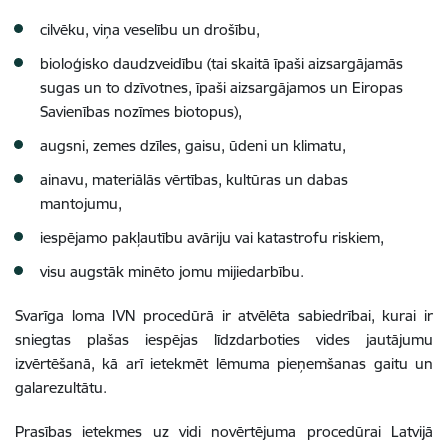
cilvēku, viņa veselību un drošību,
bioloģisko daudzveidību (tai skaitā īpaši aizsargājamās
sugas un to dzīvotnes, īpaši aizsargājamos un Eiropas
Savienības nozīmes biotopus),
augsni, zemes dzīles, gaisu, ūdeni un klimatu,
ainavu, materiālās vērtības, kultūras un dabas
mantojumu,
iespējamo pakļautību avāriju vai katastrofu riskiem,
visu augstāk minēto jomu mijiedarbību.
Svarīga loma IVN procedūrā ir atvēlēta sabiedrībai, kurai ir
sniegtas plašas iespējas līdzdarboties vides jautājumu
izvērtēšanā, kā arī ietekmēt lēmuma pieņemšanas gaitu un
galarezultātu.
Prasības ietekmes uz vidi novērtējuma procedūrai Latvijā