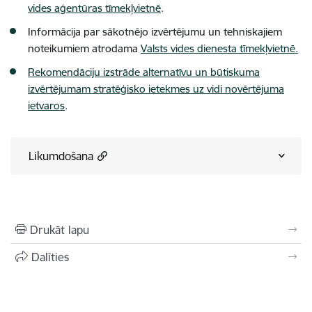
vides aģentūras tīmekļvietnē
.
Informācija par sākotnējo izvērtējumu un tehniskajiem
noteikumiem atrodama
Valsts vides dienesta tīmekļvietnē.
Rekomendāciju izstrāde alternatīvu un būtiskuma
izvērtējumam stratēģisko ietekmes uz vidi novērtējuma
ietvaros
.
Likumdošana
Drukāt lapu
Dalīties