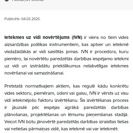
Publicēts: 04.03.2025.
Ietekmes uz vidi novērtējums (IVN)
ir viens no tiem vides
aizsardzības politikas instrumentiem, kas aptver un ietekmē
visdažādākās ar vidi saistītās jomas. IVN ir procedūra, kuru
piemēro, lai novērtētu paredzētās darbības iespējamo ietekmi
uz vidi un izstrādātu priekšlikumus nelabvēlīgas ietekmes
novēršanai vai samazināšanai.
Pretstatā normatīvajiem aktiem, kas regulē kādu konkrētu
vides sektoru, piemēram, ūdeni vai gaisu, IVN ir vērsts uz visu
vidi ietekmējošo faktoru izvērtēšanu. Šis izvērtēšanas process
ir jāuzsāk pēc iespējas agrākā paredzētās darbības
plānošanas, projektēšanas un lēmumu pieņemšanas stadijā.
Veicot IVN būtu jānovērtē paredzētās darbības izraisītas tiešas
vai netiešas pārmaiņas vidē, kas ietekmē vai var ietekmēt: