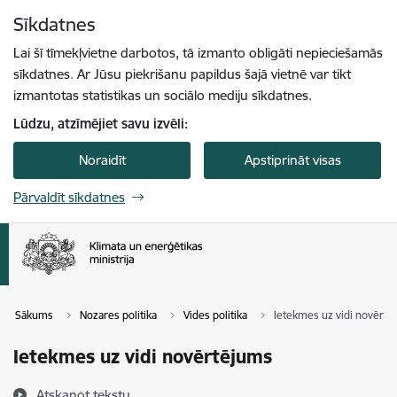
Pāriet uz lapas saturu
Sīkdatnes
Spied
lai meklētu
Enter
Lai šī tīmekļvietne darbotos, tā izmanto obligāti nepieciešamās
sīkdatnes. Ar Jūsu piekrišanu papildus šajā vietnē var tikt
izmantotas statistikas un sociālo mediju sīkdatnes.
Lūdzu, atzīmējiet savu izvēli:
Noraidīt
Apstiprināt visas
Pārvaldīt sīkdatnes
Sākums
Nozares politika
Vides politika
Ietekmes uz vidi novērtē
Ietekmes uz vidi novērtējums
Atskaņot tekstu