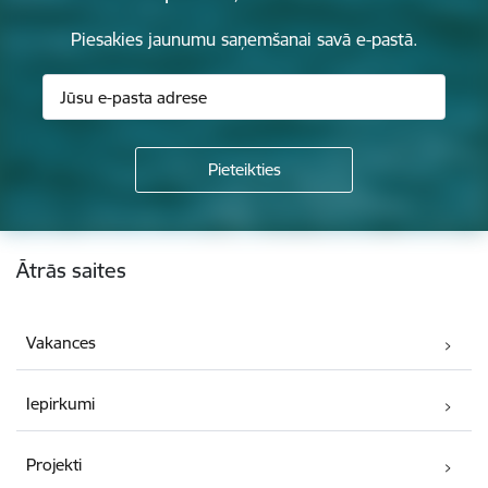
Piesakies jaunumu saņemšanai savā e-pastā.
Kājene
Ātrās saites
Vakances
Iepirkumi
Projekti