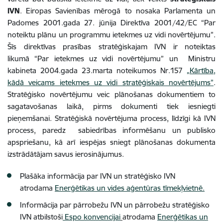
IVN
. Eiropas Savienības mērogā to nosaka Parlamenta un
Padomes 2001.gada 27. jūnija Direktīva 2001/42/EC “Par
noteiktu plānu un programmu ietekmes uz vidi novērtējumu”.
Šīs direktīvas prasības stratēģiskajam IVN ir noteiktas
likumā
“Par ietekmes uz vidi novērtējumu” un Ministru
kabineta 2004.gada 23.marta noteikumos Nr.157
„Kārtība,
kādā veicams ietekmes uz vidi stratēģiskais novērtējums”
.
Stratēģisko novērtējumu veic plānošanas dokumentiem to
sagatavošanas laikā, pirms dokumenti tiek iesniegti
pieņemšanai. Stratēģiskā novērtējuma process, līdzīgi kā IVN
process, paredz sabiedrības informēšanu un publisko
apspriešanu, kā arī iespējas sniegt plānošanas dokumenta
izstrādātājam savus ierosinājumus.
Plašāka informācija par IVN un stratēģisko IVN
atrodama
Enerģētikas un vides aģentūras tīmekļvietnē.
Informācija par pārrobežu IVN un pārrobežu stratēģisko
IVN atbilstoši
Espo konvencijai
atrodama
Enerģētikas un