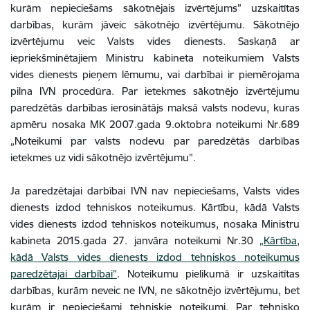
kurām nepieciešams sākotnējais izvērtējums” uzskaitītas
darbības, kurām jāveic sākotnējo izvērtējumu. Sākotnējo
izvērtējumu veic Valsts vides dienests. Saskaņā ar
iepriekšminētajiem Ministru kabineta noteikumiem Valsts
vides dienests pieņem lēmumu, vai darbībai ir piemērojama
pilna IVN procedūra. Par ietekmes sākotnējo izvērtējumu
paredzētās darbības ierosinātājs maksā valsts nodevu, kuras
apmēru nosaka MK 2007.gada 9.oktobra noteikumi Nr.689
„Noteikumi par valsts nodevu par paredzētās darbības
ietekmes uz vidi sākotnējo izvērtējumu”.
Ja paredzētajai darbībai IVN nav nepieciešams, Valsts vides
dienests izdod tehniskos noteikumus. Kārtību, kādā Valsts
vides dienests izdod tehniskos noteikumus, nosaka Ministru
kabineta 2015.gada 27. janvāra noteikumi Nr.30
„Kārtība,
kādā Valsts vides dienests izdod tehniskos noteikumus
paredzētajai darbībai”
. Noteikumu pielikumā ir uzskaitītas
darbības, kurām neveic ne IVN, ne sākotnējo izvērtējumu, bet
kurām ir nepieciešami tehniskie noteikumi. Par tehnisko