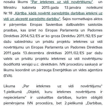
nosaka likums
“Par ietekmes uz vidi novērtējumu”
un
Ministru kabineta 2015.gada 13.janvāra noteikumi
Nr.18
„Kārtība, kādā novērtē paredzētās darbības ietekmi uz
vidi un akceptē paredzēto darbību”
. Šajos normatīvajos aktos
ir pārņemtas Eiropas Savienības dalībvalstīm saistošās
prasības, kas izriet no Eiropas Parlamenta un Padomes
Direktīvas 2014/52/ES ar ko groza Direktīvu 2011/92/ES par
dažu sabiedrisku un privātu projektu ietekmes uz vidi
novērtējumu un Eiropas Parlamenta un Padomes Direktīvas
2011.gada 13.decembra direktīvas 2011/02/ES par dažu
valsts un privātu projektu ietekmes uz vidi novērtējumu
(kodificētā versija) u.c. direktīvām. IVN procedūru saskaņā ar
likumu koordinē un pārrauga Enerģētikas un vides aģentūra
(EVA).
Likuma „Par ietekmes uz vidi novērtējumu”
1.pielikumā „Objekti, kuru ietekmes novērtējums ir
nepieciešams” ir uzskaitītas darbības, kurām obligāti
piemērojama IVN procedūra, bet 2.pielikumā „Darbības,