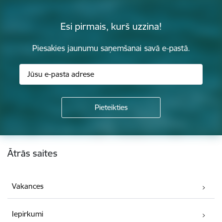
Esi pirmais, kurš uzzina!
Piesakies jaunumu saņemšanai savā e-pastā.
Kājene
Ātrās saites
Vakances
Iepirkumi