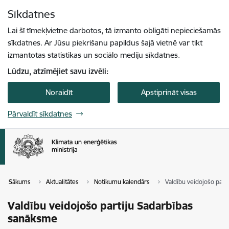
Pāriet uz lapas saturu
Sīkdatnes
Spied
lai meklētu
Enter
Lai šī tīmekļvietne darbotos, tā izmanto obligāti nepieciešamās
sīkdatnes. Ar Jūsu piekrišanu papildus šajā vietnē var tikt
izmantotas statistikas un sociālo mediju sīkdatnes.
Lūdzu, atzīmējiet savu izvēli:
Noraidīt
Apstiprināt visas
Pārvaldīt sīkdatnes
Sākums
Aktualitātes
Notikumu kalendārs
Valdību veidojošo part
Valdību veidojošo partiju Sadarbības
sanāksme