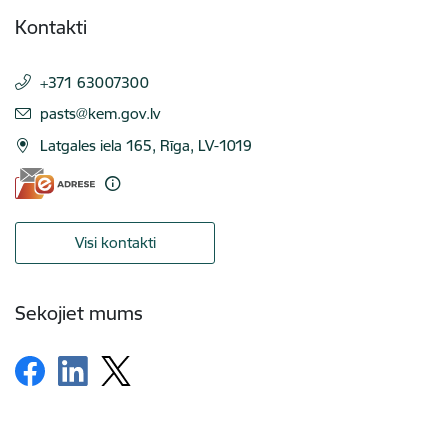
Kontakti
+371 63007300
E-pasts:
pasts@kem.gov.lv
Latgales iela 165, Rīga, LV-1019
Visi kontakti
Sekojiet mums