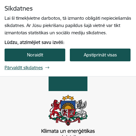
Pāriet uz lapas saturu
Sīkdatnes
Spied
lai meklētu
Enter
Lai šī tīmekļvietne darbotos, tā izmanto obligāti nepieciešamās
sīkdatnes. Ar Jūsu piekrišanu papildus šajā vietnē var tikt
izmantotas statistikas un sociālo mediju sīkdatnes.
Lūdzu, atzīmējiet savu izvēli:
Noraidīt
Apstiprināt visas
Pārvaldīt sīkdatnes
Klimata un enerģētikas ministrija