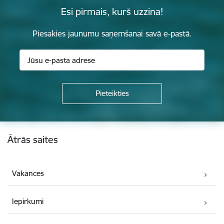
Esi pirmais, kurš uzzina!
Piesakies jaunumu saņemšanai savā e-pastā.
Kājene
Ātrās saites
Vakances
Iepirkumi