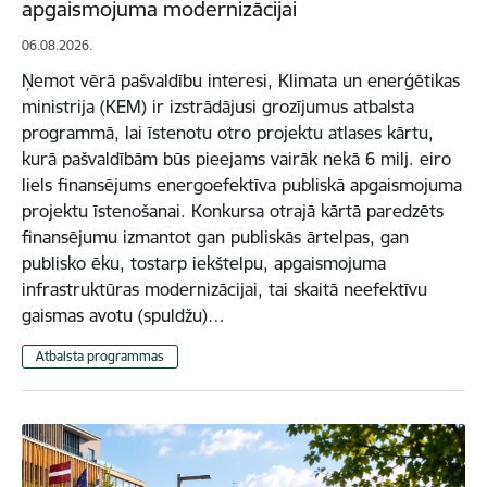
apgaismojuma modernizācijai
06.08.2026.
Ņemot vērā pašvaldību interesi, Klimata un enerģētikas
ministrija (KEM) ir izstrādājusi grozījumus atbalsta
programmā, lai īstenotu otro projektu atlases kārtu,
kurā pašvaldībām būs pieejams vairāk nekā 6 milj. eiro
liels finansējums energoefektīva publiskā apgaismojuma
projektu īstenošanai. Konkursa otrajā kārtā paredzēts
finansējumu izmantot gan publiskās ārtelpas, gan
publisko ēku, tostarp iekštelpu, apgaismojuma
infrastruktūras modernizācijai, tai skaitā neefektīvu
gaismas avotu (spuldžu)…
Atbalsta programmas