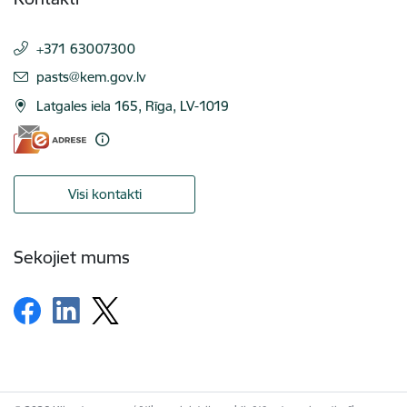
+371 63007300
E-pasts:
pasts@kem.gov.lv
Latgales iela 165, Rīga, LV-1019
Visi kontakti
Sekojiet mums