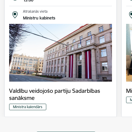
15.00
Atrašanās vieta
Ministru kabinets
Valdību veidojošo partiju Sadarbības
Mi
sanāksme
M
Ministra kalendārs