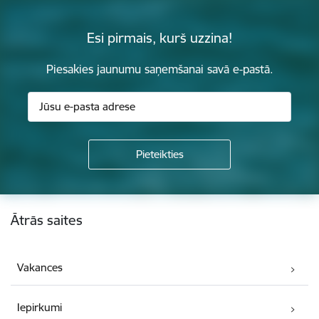
Esi pirmais, kurš uzzina!
Piesakies jaunumu saņemšanai savā e-pastā.
Kājene
Ātrās saites
Vakances
Iepirkumi