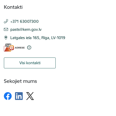
Kontakti
+371 63007300
E-pasts:
pasts@kem.gov.lv
Latgales iela 165, Rīga, LV-1019
Visi kontakti
Sekojiet mums