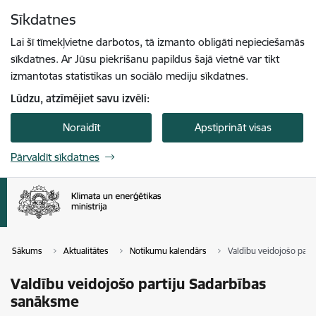
Pāriet uz lapas saturu
Sīkdatnes
Spied
lai meklētu
Enter
Lai šī tīmekļvietne darbotos, tā izmanto obligāti nepieciešamās
sīkdatnes. Ar Jūsu piekrišanu papildus šajā vietnē var tikt
izmantotas statistikas un sociālo mediju sīkdatnes.
Lūdzu, atzīmējiet savu izvēli:
Noraidīt
Apstiprināt visas
Pārvaldīt sīkdatnes
Sākums
Aktualitātes
Notikumu kalendārs
Valdību veidojošo part
Valdību veidojošo partiju Sadarbības
sanāksme