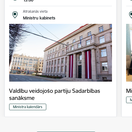
15.00
Atrašanās vieta
Ministru kabinets
Valdību veidojošo partiju Sadarbības
Mi
sanāksme
M
Ministra kalendārs