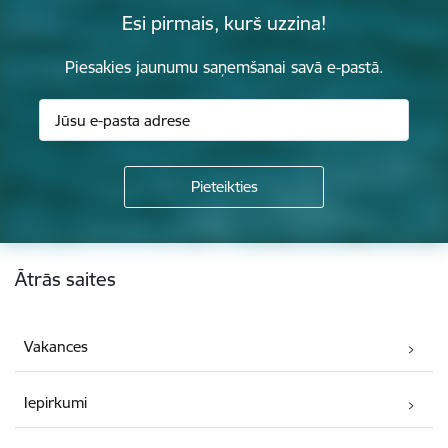
Esi pirmais, kurš uzzina!
Piesakies jaunumu saņemšanai savā e-pastā.
Kājene
Ātrās saites
Vakances
Iepirkumi