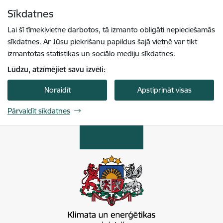
Pāriet uz lapas saturu
Sīkdatnes
Spied
lai meklētu
Enter
Lai šī tīmekļvietne darbotos, tā izmanto obligāti nepieciešamās
sīkdatnes. Ar Jūsu piekrišanu papildus šajā vietnē var tikt
izmantotas statistikas un sociālo mediju sīkdatnes.
Lūdzu, atzīmējiet savu izvēli:
Noraidīt
Apstiprināt visas
Pārvaldīt sīkdatnes
Klimata un enerģētikas ministrija