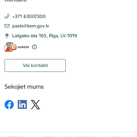
+371 63007300
E-pasts:
pasts@kem.gov.lv
Latgales iela 165, Rīga, LV-1019
Visi kontakti
Sekojiet mums