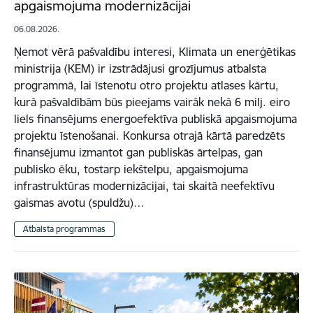
apgaismojuma modernizācijai
06.08.2026.
Ņemot vērā pašvaldību interesi, Klimata un enerģētikas
ministrija (KEM) ir izstrādājusi grozījumus atbalsta
programmā, lai īstenotu otro projektu atlases kārtu,
kurā pašvaldībām būs pieejams vairāk nekā 6 milj. eiro
liels finansējums energoefektīva publiskā apgaismojuma
projektu īstenošanai. Konkursa otrajā kārtā paredzēts
finansējumu izmantot gan publiskās ārtelpas, gan
publisko ēku, tostarp iekštelpu, apgaismojuma
infrastruktūras modernizācijai, tai skaitā neefektīvu
gaismas avotu (spuldžu)…
Atbalsta programmas