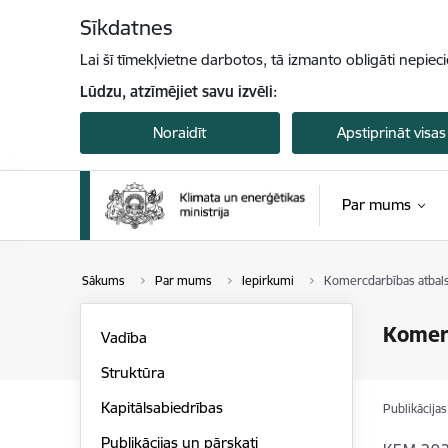
Pāriet uz lapas saturu
Sīkdatnes
Lai šī tīmekļvietne darbotos, tā izmanto obligāti nepiec
Lūdzu, atzīmējiet savu izvēli:
Noraidīt
Apstiprināt visas
Par mums
Sākums
Par mums
Iepirkumi
Komercdarbības atbalst
Komerc
Vadība
Struktūra
Kapitālsabiedrības
Publikācija
Publikācijas un pārskati