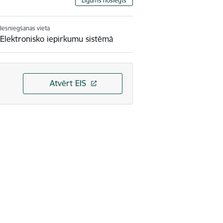
Līgums noslēgts
Iesniegšanas vieta
Elektronisko iepirkumu sistēmā
Atvērt EIS