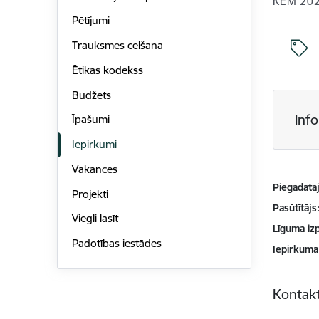
KEM 20
Pētījumi
Trauksmes celšana
Ētikas kodekss
Budžets
Inf
Īpašumi
Iepirkumi
Vakances
Piegādātājs
Projekti
Pasūtītājs
Viegli lasīt
Līguma izp
Padotības iestādes
Iepirkuma
Kontakt