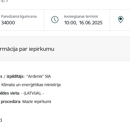
25/7
Paredzamā līgumcena
Iesniegšanas termiņš
34000
10:00, 16.06.2025
ormācija par iepirkumu
 / izpildītājs:
''Ardenis'' SIA
Klimata un enerģētikas ministrija
ildes vieta
- (LATVIJA), -
 procedūra
Mazie iepirkumi
i