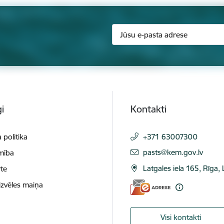
i
Kontakti
 politika
+371 63007300
E-pasts:
pasts@kem.gov.lv
mība
Latgales iela 165, Rīga,
te
izvēles maiņa
Visi kontakti