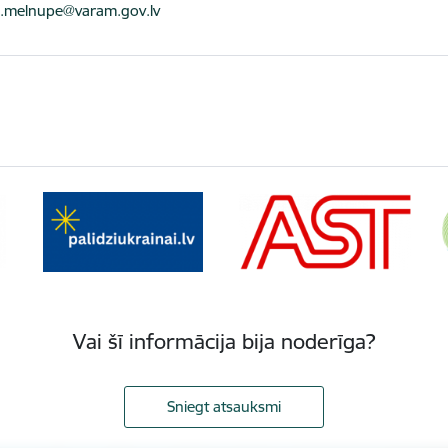
ts:
a.melnupe@varam.gov.lv
Vai šī informācija bija noderīga?
Sniegt atsauksmi