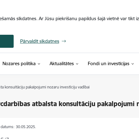
iešamās sīkdatnes. Ar Jūsu piekrišanu papildus šajā vietnē var tikt i
Pārvaldīt sīkdatnes
Nozares politika
Aktualitātes
Fondi un investīcijas
a konsultāciju pakalpojumi nozaru investīciju vadībai
darbības atbalsta konsultāciju pakalpojumi no
s datums:
30.05.2025.