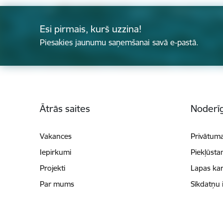
Esi pirmais, kurš uzzina!
Piesakies jaunumu saņemšanai savā e-pastā.
Kājene
Ātrās saites
Noderīg
Vakances
Privātuma
Iepirkumi
Piekļūsta
Projekti
Lapas kar
Par mums
Sīkdatņu 