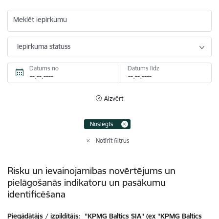
Meklēt iepirkumu
Iepirkuma statuss
Datums no
Datums līdz
Aizvērt
Noslēgts
Notīrīt filtrus
Risku un ievainojamības novērtējums un
pielāgošanās indikatoru un pasākumu
identificēšana
Piegādātājs / izpildītājs:
''KPMG Baltics SIA'' (ex ''KPMG Baltics