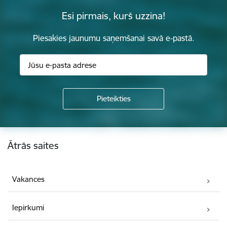
Esi pirmais, kurš uzzina!
Piesakies jaunumu saņemšanai savā e-pastā.
Kājene
Ātrās saites
Vakances
Iepirkumi