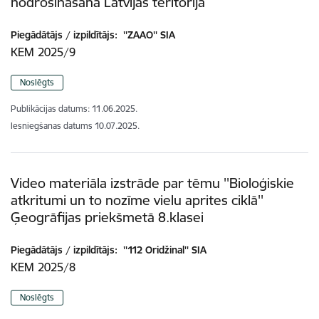
nodrošināšana Latvijas teritorijā
Piegādātājs / izpildītājs:
''ZAAO'' SIA
KEM 2025/9
Noslēgts
Publikācijas datums:
11.06.2025.
Iesniegšanas datums
10.07.2025.
Video materiāla izstrāde par tēmu ''Bioloģiskie
atkritumi un to nozīme vielu aprites ciklā''
Ģeogrāfijas priekšmetā 8.klasei
Piegādātājs / izpildītājs:
''112 Oridžinal'' SIA
KEM 2025/8
Noslēgts