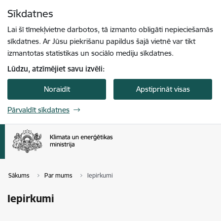
Pāriet uz lapas saturu
Sīkdatnes
Spied
lai meklētu
Enter
Lai šī tīmekļvietne darbotos, tā izmanto obligāti nepieciešamās
sīkdatnes. Ar Jūsu piekrišanu papildus šajā vietnē var tikt
izmantotas statistikas un sociālo mediju sīkdatnes.
Lūdzu, atzīmējiet savu izvēli:
Noraidīt
Apstiprināt visas
Pārvaldīt sīkdatnes
Sākums
Par mums
Iepirkumi
Iepirkumi