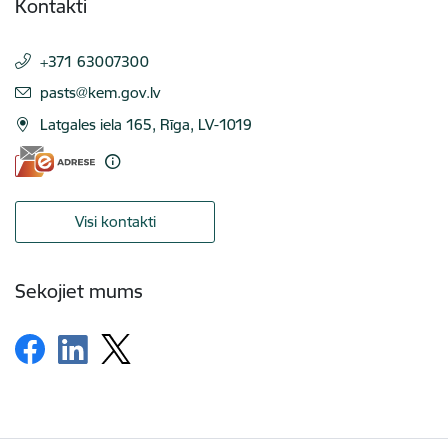
Kontakti
+371 63007300
E-pasts:
pasts@kem.gov.lv
Latgales iela 165, Rīga, LV-1019
Visi kontakti
Sekojiet mums