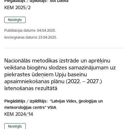
Piegādātājs / izpildītājs:
SIA Dativa
KEM 2025/2
Noslēgts
Publikācijas datums:
04.04.2025.
Iesniegšanas datums
23.04.2025.
Nacionālās metodikas izstrāde un aprēķinu
veikšana biogēnu slodzes samazinājumam uz
piekrastes ūdeņiem Upju baseinu
apsaimniekošanas plānu (2022. – 2027.)
īstenošanas rezultātā
Piegādātājs / izpildītājs:
''Latvijas Vides, ģeoloģijas un
meteoroloģijas centrs'' VSIA
KEM 2024/14
Noslēgts