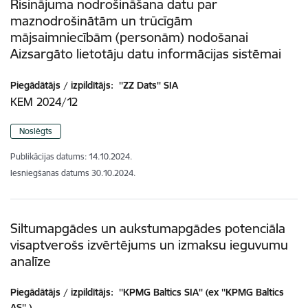
Risinājuma nodrošināšana datu par
maznodrošinātām un trūcīgām
mājsaimniecībām (personām) nodošanai
Aizsargāto lietotāju datu informācijas sistēmai
Piegādātājs / izpildītājs:
''ZZ Dats'' SIA
KEM 2024/12
Noslēgts
Publikācijas datums:
14.10.2024.
Iesniegšanas datums
30.10.2024.
Siltumapgādes un aukstumapgādes potenciāla
visaptverošs izvērtējums un izmaksu ieguvumu
analīze
Piegādātājs / izpildītājs:
''KPMG Baltics SIA'' (ex ''KPMG Baltics
AS'' )