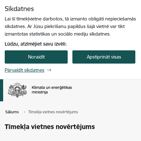
Pāriet uz lapas saturu
Sīkdatnes
Spied
lai meklētu
Enter
Lai šī tīmekļvietne darbotos, tā izmanto obligāti nepieciešamās
sīkdatnes. Ar Jūsu piekrišanu papildus šajā vietnē var tikt
izmantotas statistikas un sociālo mediju sīkdatnes.
Lūdzu, atzīmējiet savu izvēli:
Noraidīt
Apstiprināt visas
Pārvaldīt sīkdatnes
Sākums
Tīmekļa vietnes novērtējums
Tīmekļa vietnes novērtējums