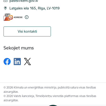
E-pasts:
pasts@kem.gov.lv
Latgales iela 165, Rīga, LV-1019
Visi kontakti
Sekojiet mums
© 2026 Klimata un enerģētikas ministrija, publicētā satura visas tiesības
aizsargātas.
© 2020 Valsts kanceleja, Tīmekļvietņu vienotās platformas visas tiesības
aizsargātas.