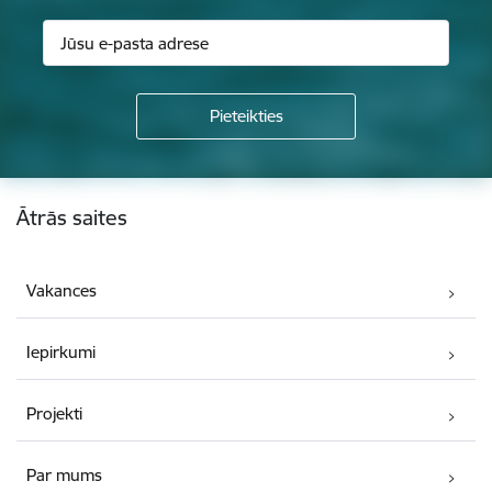
Kājene
Ātrās saites
Vakances
Iepirkumi
Projekti
Par mums