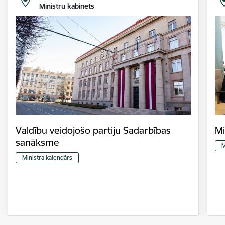
Ministru kabinets
Valdību veidojošo partiju Sadarbības
Mi
sanāksme
M
Ministra kalendārs