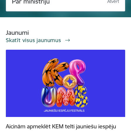
Par ministriju
Atvērt
Jaunumi
Skatīt visus jaunumus
Aicinām apmeklēt KEM telti jauniešu iespēju