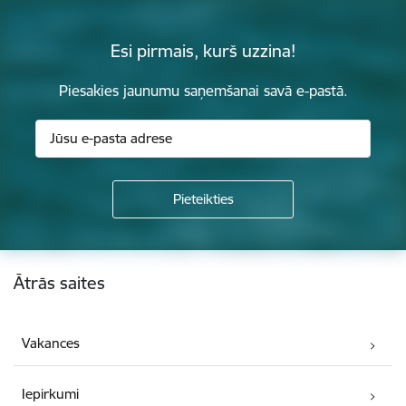
Esi pirmais, kurš uzzina!
Piesakies jaunumu saņemšanai savā e-pastā.
Kājene
Ātrās saites
Vakances
Iepirkumi