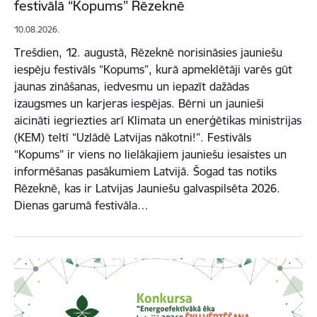
festivālā “Kopums” Rēzeknē
10.08.2026.
Trešdien, 12. augustā, Rēzeknē norisināsies jauniešu
iespēju festivāls “Kopums”, kurā apmeklētāji varēs gūt
jaunas zināšanas, iedvesmu un iepazīt dažādas
izaugsmes un karjeras iespējas. Bērni un jaunieši
aicināti iegriezties arī Klimata un enerģētikas ministrijas
(KEM) teltī “Uzlādē Latvijas nākotni!”. Festivāls
“Kopums” ir viens no lielākajiem jauniešu iesaistes un
informēšanas pasākumiem Latvijā. Šogad tas notiks
Rēzeknē, kas ir Latvijas Jauniešu galvaspilsēta 2026.
Dienas garumā festivāla…