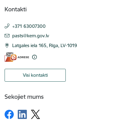
Kontakti
+371 63007300
E-pasts:
pasts@kem.gov.lv
Latgales iela 165, Rīga, LV-1019
Visi kontakti
Sekojiet mums