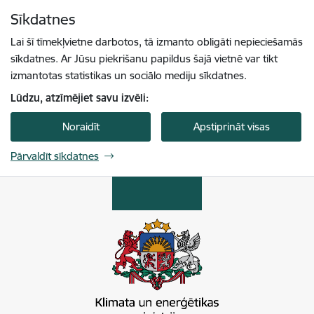
Pāriet uz lapas saturu
Sīkdatnes
Spied
lai meklētu
Enter
Lai šī tīmekļvietne darbotos, tā izmanto obligāti nepieciešamās
sīkdatnes. Ar Jūsu piekrišanu papildus šajā vietnē var tikt
izmantotas statistikas un sociālo mediju sīkdatnes.
Lūdzu, atzīmējiet savu izvēli:
Noraidīt
Apstiprināt visas
Pārvaldīt sīkdatnes
Klimata un enerģētikas ministrija