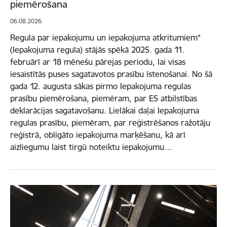
piemērošana
06.08.2026.
Regula par iepakojumu un iepakojuma atkritumiem*
(Iepakojuma regula) stājās spēkā 2025. gada 11.
februārī ar 18 mēnešu pārejas periodu, lai visas
iesaistītās puses sagatavotos prasību īstenošanai. No šā
gada 12. augusta sākas pirmo Iepakojuma regulas
prasību piemērošana, piemēram, par ES atbilstības
deklarācijas sagatavošanu. Lielākai daļai Iepakojuma
regulas prasību, piemēram, par reģistrēšanos ražotāju
reģistrā, obligāto iepakojuma marķēšanu, kā arī
aizliegumu laist tirgū noteiktu iepakojumu…