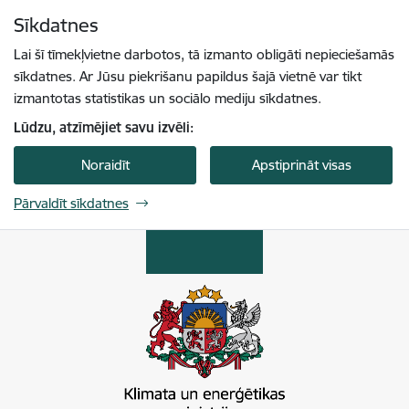
Pāriet uz lapas saturu
Sīkdatnes
Spied
lai meklētu
Enter
Lai šī tīmekļvietne darbotos, tā izmanto obligāti nepieciešamās
sīkdatnes. Ar Jūsu piekrišanu papildus šajā vietnē var tikt
izmantotas statistikas un sociālo mediju sīkdatnes.
Lūdzu, atzīmējiet savu izvēli:
Noraidīt
Apstiprināt visas
Pārvaldīt sīkdatnes
Klimata un enerģētikas ministrija