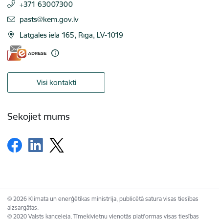
+371 63007300
E-pasts:
pasts@kem.gov.lv
Latgales iela 165, Rīga, LV-1019
Visi kontakti
Sekojiet mums
© 2026 Klimata un enerģētikas ministrija, publicētā satura visas tiesības
aizsargātas.
© 2020 Valsts kanceleja, Tīmekļvietņu vienotās platformas visas tiesības