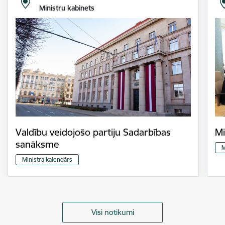
Ministru kabinets
Valdību veidojošo partiju Sadarbības
Mi
sanāksme
M
Ministra kalendārs
Visi notikumi