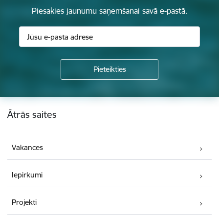
Piesakies jaunumu saņemšanai savā e-pastā.
Kājene
Ātrās saites
Vakances
Iepirkumi
Projekti