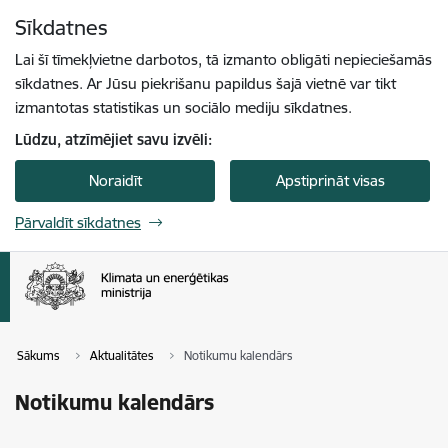
Pāriet uz lapas saturu
Sīkdatnes
Spied
lai meklētu
Enter
Lai šī tīmekļvietne darbotos, tā izmanto obligāti nepieciešamās
sīkdatnes. Ar Jūsu piekrišanu papildus šajā vietnē var tikt
izmantotas statistikas un sociālo mediju sīkdatnes.
Lūdzu, atzīmējiet savu izvēli:
Noraidīt
Apstiprināt visas
Pārvaldīt sīkdatnes
Sākums
Aktualitātes
Notikumu kalendārs
Notikumu kalendārs