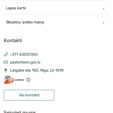
Lapas karte
Sīkdatņu izvēles maiņa
Kontakti
+371 63007300
E-pasts:
pasts@kem.gov.lv
Latgales iela 165, Rīga, LV-1019
Visi kontakti
Sekojiet mums