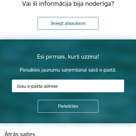
Vai šī informācija bija noderīga?
Sniegt atsauksmi
Esi pirmais, kurš uzzina!
Piesakies jaunumu saņemšanai savā e-pastā.
Kājene
Ātrās saites