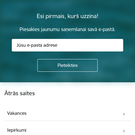
Esi pirmais, kurš uzzina!
Piesakies jaunumu saņemšanai savā e-pastā.
Kājene
Ātrās saites
Vakances
Iepirkumi