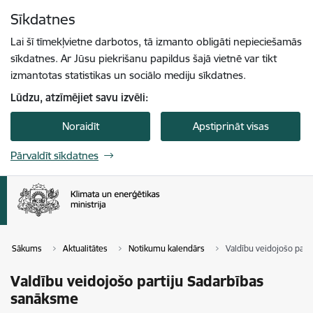
Pāriet uz lapas saturu
Sīkdatnes
Spied
lai meklētu
Enter
Lai šī tīmekļvietne darbotos, tā izmanto obligāti nepieciešamās
sīkdatnes. Ar Jūsu piekrišanu papildus šajā vietnē var tikt
izmantotas statistikas un sociālo mediju sīkdatnes.
Lūdzu, atzīmējiet savu izvēli:
Noraidīt
Apstiprināt visas
Pārvaldīt sīkdatnes
Sākums
Aktualitātes
Notikumu kalendārs
Valdību veidojošo part
Valdību veidojošo partiju Sadarbības
sanāksme