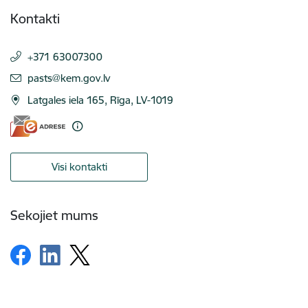
Kontakti
+371 63007300
E-pasts:
pasts@kem.gov.lv
Latgales iela 165, Rīga, LV-1019
Visi kontakti
Sekojiet mums