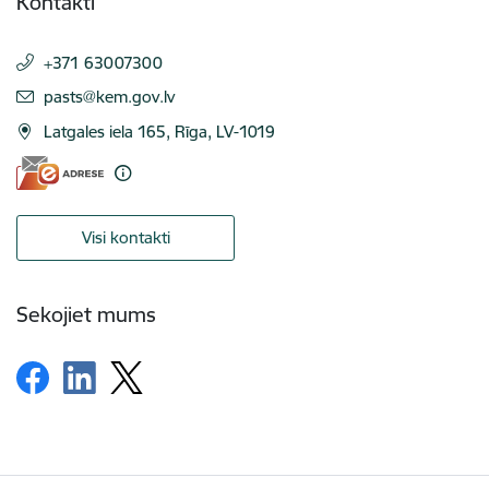
Kontakti
+371 63007300
E-pasts:
pasts@kem.gov.lv
Latgales iela 165, Rīga, LV-1019
Visi kontakti
Sekojiet mums