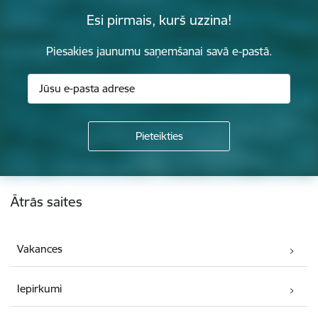
Esi pirmais, kurš uzzina!
Piesakies jaunumu saņemšanai savā e-pastā.
Kājene
Ātrās saites
Vakances
Iepirkumi