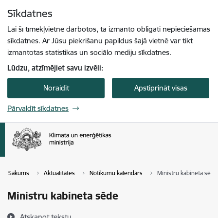
Pāriet uz lapas saturu
Sīkdatnes
Spied
lai meklētu
Enter
Lai šī tīmekļvietne darbotos, tā izmanto obligāti nepieciešamās
sīkdatnes. Ar Jūsu piekrišanu papildus šajā vietnē var tikt
izmantotas statistikas un sociālo mediju sīkdatnes.
Lūdzu, atzīmējiet savu izvēli:
Noraidīt
Apstiprināt visas
Pārvaldīt sīkdatnes
Sākums
Aktualitātes
Notikumu kalendārs
Ministru kabineta sēde
Ministru kabineta sēde
Atskaņot tekstu