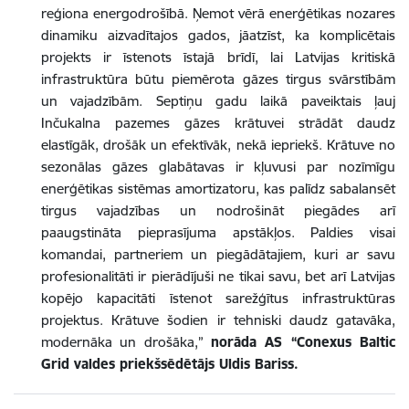
reģiona energodrošībā. Ņemot vērā enerģētikas nozares
dinamiku aizvadītajos gados, jāatzīst, ka komplicētais
projekts ir īstenots īstajā brīdī, lai Latvijas kritiskā
infrastruktūra būtu piemērota gāzes tirgus svārstībām
un vajadzībām. Septiņu gadu laikā paveiktais ļauj
Inčukalna pazemes gāzes krātuvei strādāt daudz
elastīgāk, drošāk un efektīvāk, nekā iepriekš. Krātuve no
sezonālas gāzes glabātavas ir kļuvusi par nozīmīgu
enerģētikas sistēmas amortizatoru, kas palīdz sabalansēt
tirgus vajadzības un nodrošināt piegādes arī
paaugstināta pieprasījuma apstākļos. Paldies visai
komandai, partneriem un piegādātajiem, kuri ar savu
profesionalitāti ir pierādījuši ne tikai savu, bet arī Latvijas
kopējo kapacitāti īstenot sarežģītus infrastruktūras
projektus. Krātuve šodien ir tehniski daudz gatavāka,
modernāka un drošāka,”
norāda AS “Conexus Baltic
Grid valdes priekšsēdētājs Uldis Bariss.