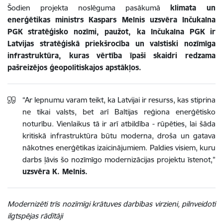
Šodien projekta noslēguma pasākumā
klimata un
enerģētikas ministrs Kaspars Melnis uzsvēra Inčukalna
PGK stratēģisko nozīmi, paužot, ka Inčukalna PGK ir
Latvijas stratēģiskā priekšrocība un valstiski nozīmīga
infrastruktūra, kuras vērtība īpaši skaidri redzama
pašreizējos ģeopolitiskajos apstākļos.
“Ar lepnumu varam teikt, ka Latvijai ir resurss, kas stiprina
ne tikai valsts, bet arī Baltijas reģiona enerģētisko
noturību. Vienlaikus tā ir arī atbildība - rūpēties, lai šāda
kritiskā infrastruktūra būtu moderna, droša un gatava
nākotnes enerģētikas izaicinājumiem. Paldies visiem, kuru
darbs ļāvis šo nozīmīgo modernizācijas projektu īstenot,”
uzsvēra K. Melnis.
Modernizēti trīs nozīmīgi krātuves darbības virzieni, pilnveidoti
ilgtspējas rādītāji