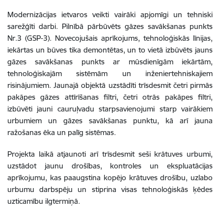
Modernizācijas ietvaros veikti vairāki apjomīgi un tehniski
sarežģīti darbi. Pilnībā pārbūvēts gāzes savākšanas punkts
Nr.3 (GSP-3). Novecojušais aprīkojums, tehnoloģiskās līnijas,
iekārtas un būves tika demontētas, un to vietā izbūvēts jauns
gāzes savākšanas punkts ar mūsdienīgām iekārtām,
tehnoloģiskajām sistēmām un inženiertehniskajiem
risinājumiem. Jaunajā objektā uzstādīti trīsdesmit četri pirmās
pakāpes gāzes attīrīšanas filtri, četri otrās pakāpes filtri,
izbūvēti jauni cauruļvadu starpsavienojumi starp vairākiem
urbumiem un gāzes savākšanas punktu, kā arī jauna
ražošanas ēka un palīg sistēmas.
Projekta laikā atjaunoti arī trīsdesmit seši krātuves urbumi,
uzstādot jaunu drošības, kontroles un ekspluatācijas
aprīkojumu, kas paaugstina kopējo krātuves drošību, uzlabo
urbumu darbspēju un stiprina visas tehnoloģiskās ķēdes
uzticamību ilgtermiņā.