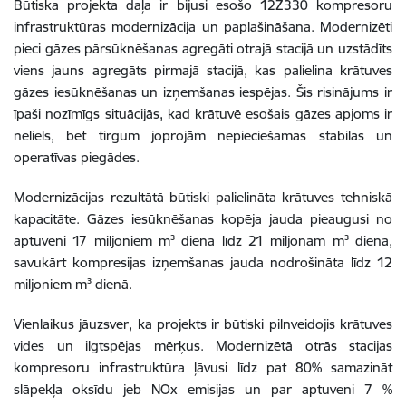
Būtiska projekta daļa ir bijusi esošo 12Z330 kompresoru
infrastruktūras modernizācija un paplašināšana. Modernizēti
pieci gāzes pārsūknēšanas agregāti otrajā stacijā un uzstādīts
viens jauns agregāts pirmajā stacijā, kas palielina krātuves
gāzes iesūknēšanas un izņemšanas iespējas. Šis risinājums ir
īpaši nozīmīgs situācijās, kad krātuvē esošais gāzes apjoms ir
neliels, bet tirgum joprojām nepieciešamas stabilas un
operatīvas piegādes.
Modernizācijas rezultātā būtiski palielināta krātuves tehniskā
kapacitāte. Gāzes iesūknēšanas kopēja jauda pieaugusi no
aptuveni 17 miljoniem m³ dienā līdz 21 miljonam m³ dienā,
savukārt kompresijas izņemšanas jauda nodrošināta līdz 12
miljoniem m³ dienā.
Vienlaikus jāuzsver, ka projekts ir būtiski pilnveidojis krātuves
vides un ilgtspējas mērķus. Modernizētā otrās stacijas
kompresoru infrastruktūra ļāvusi līdz pat 80% samazināt
slāpekļa oksīdu jeb NOx emisijas un par aptuveni 7 %