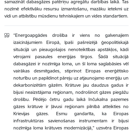
samazināt dabasgāzes patēriņu agregātu darbības laikā. Tas
nozīmē efektīvāku resursu izmantošanu, mazāku ietekmi uz
vidi un atbilstību mūsdienu tehniskajiem un vides standartiem.
“Energoapgādes drošība ir viens no galvenajiem
izaicinājumiem Eiropā, īpaši pašreizējā ģeopolitiskajā
situācijā un pieaugošajos nenoteiktības apstākļos, kādi
vērojami pasaules enerģijas tirgos. Šādā situācijā
dabasgāzei ir nozīmīga loma, un šī loma saglabāsies vēl
vairākas desmitgades, stiprinot Eiropas enerģētisko
noturību un papildinot pāreju uz atjaunojamo enerģiju un
dekarbonizētām gāzēm. Krātuve jau daudzus gadus ir
bijusi neaizstājama reģionam, nodrošinot gāzes piegāžu
drošību. Pēdējo četru gadu laikā Inčukalna pazemes
gāzes krātuve ir ļāvusi reģionam pilnībā atteikties no
Krievijas gāzes. Esmu gandarīta, ka Eiropas
infrastruktūras savienošanas instrumentam ir bijusi
nozīmīga loma krātuves modernizācijā,” uzsvēra Eiropas