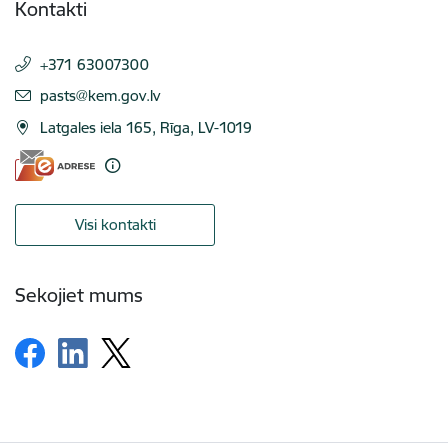
Kontakti
+371 63007300
E-pasts:
pasts@kem.gov.lv
Latgales iela 165, Rīga, LV-1019
Visi kontakti
Sekojiet mums