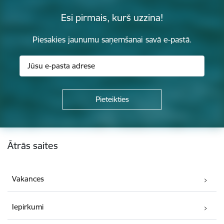
Esi pirmais, kurš uzzina!
Piesakies jaunumu saņemšanai savā e-pastā.
Kājene
Ātrās saites
Vakances
Iepirkumi