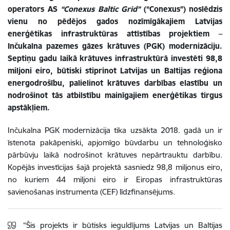
operators AS
“
Conexus Baltic Grid”
(“Conexus”) noslēdzis
vienu no pēdējos gados nozīmīgākajiem Latvijas
enerģētikas infrastruktūras attīstības projektiem –
Inčukalna pazemes gāzes krātuves (PGK) modernizāciju.
Septiņu gadu laikā krātuves infrastruktūrā investēti 98,8
miljoni eiro, būtiski stiprinot Latvijas un Baltijas reģiona
energodrošību, palielinot krātuves darbības elastību un
nodrošinot tās atbilstību mainīgajiem enerģētikas tirgus
apstākļiem.
Inčukalna PGK modernizācija tika uzsākta 2018. gadā un ir
īstenota pakāpeniski, apjomīgo būvdarbu un tehnoloģisko
pārbūvju laikā nodrošinot krātuves nepārtrauktu darbību.
Kopējās investīcijas šajā projektā sasniedz 98,8 miljonus eiro,
no kuriem 44 miljoni eiro ir Eiropas infrastruktūras
savienošanas instrumenta (CEF) līdzfinansējums.
“Šis projekts ir būtisks ieguldījums Latvijas un Baltijas