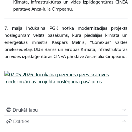
Klimata, infrastruktūras un vides izpildaģentūras CINEA
pārstāve Anca-Iulia Cîmpeanu.
7. maijā Inčukalna PGK notika modernizācijas projekta
noslēgumam veltīts pasākums, kurā piedalījās klimata un
enerģētikas ministrs Kaspars Melnis, “Conexus” valdes
priekšsēdētājs Uldis Bariss un Eiropas Klimata, infrastruktūras
un vides izpildaģentūras CINEA pārstāve Anca-Iulia Cîmpeanu.
Drukāt lapu
Dalīties