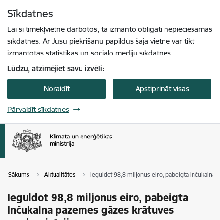
Pāriet uz lapas saturu
Sīkdatnes
Spied
lai meklētu
Enter
Lai šī tīmekļvietne darbotos, tā izmanto obligāti nepieciešamās
sīkdatnes. Ar Jūsu piekrišanu papildus šajā vietnē var tikt
izmantotas statistikas un sociālo mediju sīkdatnes.
Lūdzu, atzīmējiet savu izvēli:
Noraidīt
Apstiprināt visas
Pārvaldīt sīkdatnes
Sākums
Aktualitātes
Ieguldot 98,8 miljonus eiro, pabeigta Inčukaln
Ieguldot 98,8 miljonus eiro, pabeigta
Inčukalna pazemes gāzes krātuves