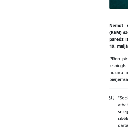
Ņemot v
(KEM) sa
paredz i
19. maijā
Plāna pir
iesniegt
nozaru mi
pieņemša
“Soci
atbal
snieg
cilv
darbu