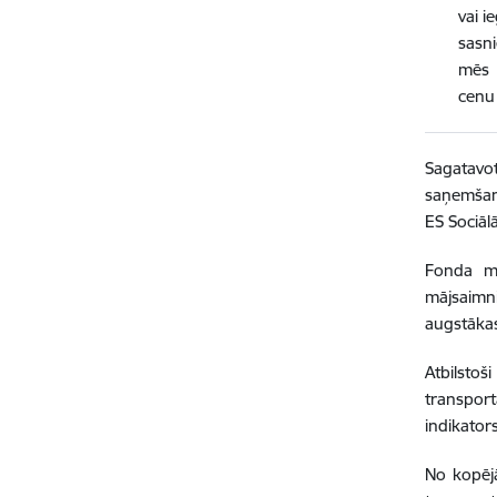
vai i
sasni
mēs 
cenu
Sagatavo
saņemšanu
ES Sociāl
Fonda mēr
mājsaimn
augstākas
Atbilstoš
transpor
indikator
No kopējā