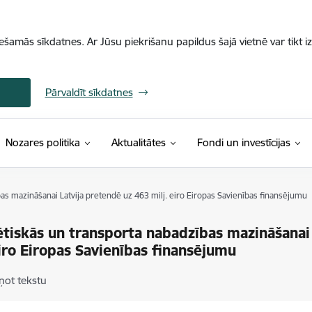
iešamās sīkdatnes. Ar Jūsu piekrišanu papildus šajā vietnē var tikt i
Pārvaldīt sīkdatnes
Nozares politika
Aktualitātes
Fondi un investīcijas
as mazināšanai Latvija pretendē uz 463 milj. eiro Eiropas Savienības finansējumu
tiskās un transporta nabadzības mazināšanai
eiro Eiropas Savienības finansējumu
ņot tekstu