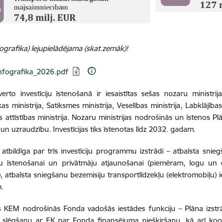
fografika) lejupielādējama (skat.zemāk)!
dēt:
nfografika_2026.pdf
verto investīciju īstenošanā ir iesaistītas sešas nozaru ministri
s ministrija, Satiksmes ministrija, Veselības ministrija, Labklājība
s attīstības ministrija. Nozaru ministrijas nodrošinās un īstenos 
 un uzraudzību. Investīcijas tiks īstenotas līdz 2032. gadam.
tbildīga par trīs investīciju programmu izstrādi – atbalsta sni
 īstenošanai un privātmāju atjaunošanai (piemēram, logu un 
, atbalsta sniegšanu bezemisiju transportlīdzekļu (elektromobiļu) 
m.
us KEM nodrošinās Fonda vadošās iestādes funkciju – Plāna izst
 slēgšanu ar EK par Fonda finansējuma piešķiršanu, kā arī koo