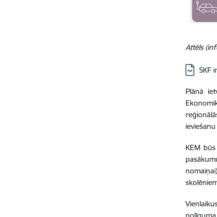
Attēls (in
Lejupielā
SKF i
Plānā iet
Ekonomika
reģionālā
ieviešanu
KEM būs a
pasākumu
nomaiņai)
skolēnie
Vienlaik
nolīguma