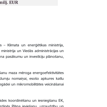
jas – Klimata un enerģētikas ministrija,
s ministrija un Viedās administrācijas un
Plāna pasākumu un investīciju plānošanu,
egšanu maza mēroga energoefektivitātes
durvju nomaiņai, esošo apkures katlu
iegādei un mikromobilitātes veicināšanai
rādes koordinēšanu un iesniegšanu EK,
rdinēs Plāna ieviešanu, uzraudzību un