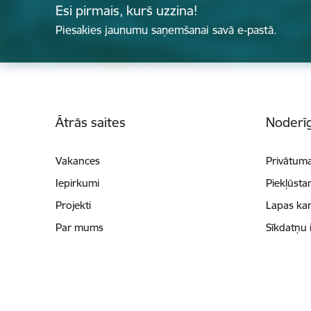
Esi pirmais, kurš uzzina!
Piesakies jaunumu saņemšanai savā e-pastā.
Kājene
Ātrās saites
Noderīg
Vakances
Privātuma
Iepirkumi
Piekļūsta
Projekti
Lapas kar
Par mums
Sīkdatņu 