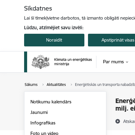
Pāriet uz lapas saturu
Sīkdatnes
Lai šī tīmekļvietne darbotos, tā izmanto obligāti nepiec
Lūdzu, atzīmējiet savu izvēli:
Noraidīt
Apstiprināt visas
Par mums
Sākums
Aktualitātes
Enerģētiskās un transporta nabadzīb
Enerģē
Notikumu kalendārs
milj. 
Jaunumi
Atska
Infografikas
Foto un video