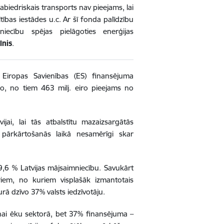
abiedriskais transports nav pieejams, lai
ības iestādes u.c. Ar šī fonda palīdzību
niecību spējas pielāgoties enerģijas
lnis
.
 Eiropas Savienības (ES) finansējuma
ro, no tiem 463 milj. eiro pieejams no
ijai, lai tās atbalstītu mazaizsargātās
 pārkārtošanās laikā nesamērīgi skar
9,6 % Latvijas mājsaimniecību. Savukārt
riem, no kuriem visplašāk izmantotais
urā dzīvo 37% valsts iedzīvotāju.
nai ēku sektorā, bet 37% finansējuma –