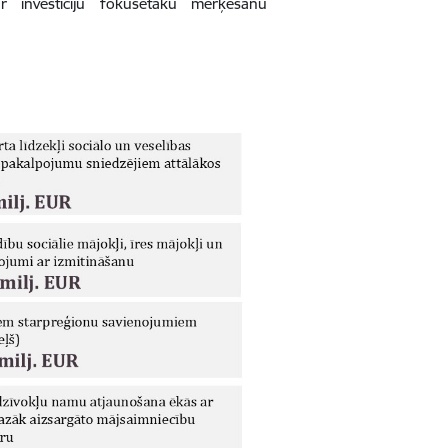
ar investīciju fokusētāku mērķēšanu
m.