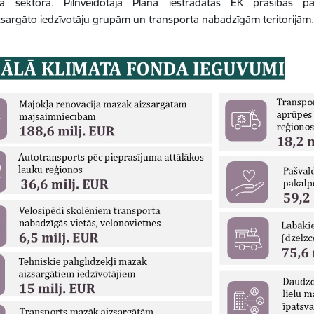
ta sektorā. Pilnveidotajā Plānā iestrādātas EK prasības p
sargāto iedzīvotāju grupām un transporta nabadzīgām teritorijā