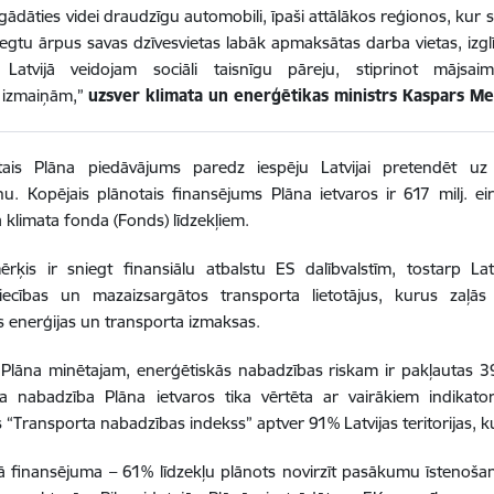
egādāties videi draudzīgu automobili, īpaši attālākos reģionos, kur s
egtu ārpus savas dzīvesvietas labāk apmaksātas darba vietas, izglīt
Latvijā veidojam sociāli taisnīgu pāreju, stiprinot mājsaim
 izmaiņām,”
uzsver klimata un enerģētikas ministrs Kaspars Me
tais Plāna piedāvājums paredz iespēju Latvijai pretendēt uz
. Kopējais plānotais finansējums Plāna ietvaros ir 617 milj. ei
ā klimata fonda (Fonds) līdzekļiem.
ķis ir sniegt finansiālu atbalstu ES dalībvalstīm, tostarp Latv
iecības un mazaizsargātos transporta lietotājus, kurus zaļās
 enerģijas un transporta izmaksas.
i Plāna minētajam, enerģētiskās nabadzības riskam ir pakļautas 3
ta nabadzība Plāna ietvaros tika vērtēta ar vairākiem indikato
s “Transporta nabadzības indekss” aptver 91% Latvijas teritorijas, k
 finansējuma – 61% līdzekļu plānots novirzīt pasākumu īstenoša