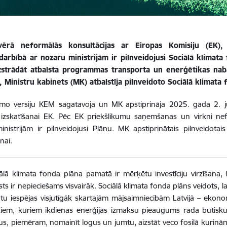
ērā neformālās konsultācijas ar Eiropas Komisiju (EK), 
darbībā ar nozaru ministrijām ir pilnveidojusi Sociālā klimat
zstrādāt atbalsta programmas transporta un enerģētikas naba
, Ministru kabinets (MK) atbalstīja pilnveidoto Sociālā klimata
mo versiju KEM sagatavoja un MK apstiprināja 2025. gada 2. jūl
s izskatīšanai EK. Pēc EK priekšlikumu saņemšanas un virkni n
nistrijām ir pilnveidojusi Plānu. MK apstiprinātais pilnveidota
nai.
ālā klimata fonda plāna pamatā ir mērķētu investīciju virzīšana, 
sts ir nepieciešams visvairāk. Sociālā klimata fonda plāns veidots, la
tu iespējas visjutīgāk skartajām mājsaimniecībām Latvijā – ekono
ēkiem, kuriem ikdienas enerģijas izmaksu pieaugums rada būtisk
s, piemēram, nomainīt logus un jumtu, aizstāt veco fosilā kurinām