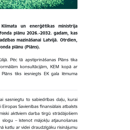
Klimata un enerģētikas ministrija
a fonda plānu 2026.-2032. gadam, kas
dzības mazināšanai Latvijā. Otrdien,
 fonda plānu (Plāns).
ijā. Pēc tā apstiprināšanas Plāns tika
eformālām konsultācijām, KEM kopā ar
is Plāns tiks iesniegts EK gala lēmuma
lai sasniegtu to sabiedrības daļu, kurai
i Eiropas Savienības finansiālais atbalsts
miski aktīviem darba tirgū strādājošiem
u slogu – īstenot mājokļu atjaunošanas
ā katlu ar videi draudzīgāku risinājumu