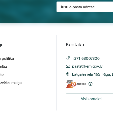
i
Kontakti
 politika
+371 63007300
E-pasts:
pasts@kem.gov.lv
mība
Latgales iela 165, Rīga,
te
izvēles maiņa
Visi kontakti