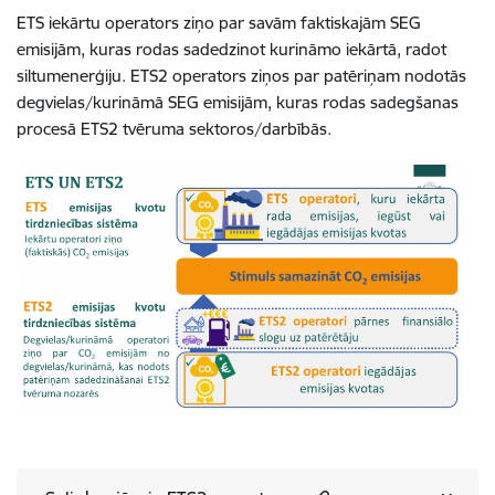
ETS iekārtu operators ziņo par savām faktiskajām SEG
emisijām, kuras rodas sadedzinot kurināmo iekārtā, radot
siltumenerģiju. ETS2 operators ziņos par patēriņam nodotās
degvielas/kurināmā SEG emisijām, kuras rodas sadegšanas
procesā ETS2 tvēruma sektoros/darbībās.