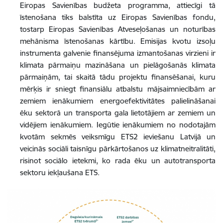
Eiropas Savienības budžeta programma, attiecīgi tā
īstenošana tiks balstīta uz Eiropas Savienības fondu,
tostarp Eiropas Savienības Atveseļošanas un noturības
mehānisma īstenošanas kārtību. Emisijas kvotu izsoļu
instrumenta galvenie finansējuma izmantošanas virzieni ir
klimata pārmaiņu mazināšana un pielāgošanās klimata
pārmaiņām, tai skaitā tādu projektu finansēšanai, kuru
mērķis ir sniegt finansiālu atbalstu mājsaimniecībām ar
zemiem ienākumiem energoefektivitātes palielināšanai
ēku sektorā un transporta gala lietotājiem ar zemiem un
vidējiem ienākumiem. Iegūtie ienākumiem no nodotajām
kvotām sekmēs veiksmīgu ETS2 ieviešanu Latvijā un
veicinās sociāli taisnīgu pārkārtošanos uz klimatneitralitāti,
risinot sociālo ietekmi, ko rada ēku un autotransporta
sektoru iekļaušana ETS.