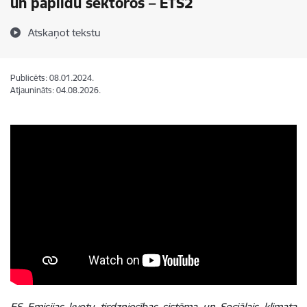
un papildu sektoros – ETS2
Atskaņot tekstu
Publicēts: 08.01.2024.
Atjaunināts: 04.08.2026.
ES Emisijas kvotu tirdzniecības sistēma un Sociālais klimata