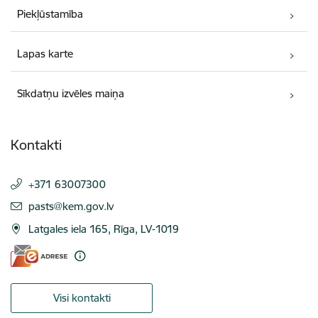
Piekļūstamība
Lapas karte
Sīkdatņu izvēles maiņa
Kontakti
+371 63007300
E-pasts:
pasts@kem.gov.lv
Latgales iela 165, Rīga, LV-1019
Visi kontakti