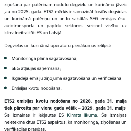
ziņošana par patēriņam nodoto degvielu un kurināmo jāveic
jau no 2025. gada. ETS2 mērķis ir samazināt fosilās degvielas
un kurināmā patēriņu un ar to saistītās SEG emisijas ēku,
autotransporta un papildu sektoros, veicinot virzību uz
klimatneitralitāti ES un Latvijā.
Degvielas un kurināmā operatoru pienākumos ietilpst:
Monitoringa plāna sagatavošana;
SEG atļaujas saņemšana;
Ikgadējā emisiju ziņojuma sagatavošana un verificēšana;
Emisijas kvotu nodošana.
ETS2 emisijas kvotu nodošana no 2028. gada 31. maija
tiek pārcelta par vienu gadu vēlāk – 2029. gada 31. maijs
.
Šīs izmaiņas ir iekļautas ES
Klimata likumā
. Šīs izmaiņas
neietekmē citus ETS2 aspektus, kā monitoringa, ziņošanas un
verifikācijas prasības.