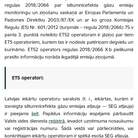
regulas 2018/2066 par siltumnīcefekta gāzu emisiju
monitoringu un ziņošanu saskaņā ar Eiropas Parlamenta un
Padomes Direktīvu 2003/87/EK un ar ko groza Komisijas
Regulu (ES) Nr. 601/2012 (turpmāk – regula 2018/2066) 75.v
panta 3. punktā noteikto ETS2 operatoram ir jāziņo par tiem
ETS operatoriem, kuriem tas ir nodevis patēriņam degvielu un
kurināmo. ETS2 operators regulas 2018/2066 X.b pielikumā
prasīto informāciju norāda ikgadējā emisiju ziņojumā.
ETS operatori:
Latvijas iekārtu operatoru saraksts (t. i., iekārtas, kurām ir
izsniegta siltumnīcefekta gāzu emisijas atļauja — SEG atļauja)
ir pieejams
šeit
. Papildus informāciju iespējams pārbaudīt
Valsts vides dienesta
reģistrā
, ievadot uzņēmuma nosaukumu
vai reģistrācijas numuru. Šādā veidā var pārliecināties, vai
konkrētajam iekārtu operatoram ir spēkā esoša SEG atļauja.