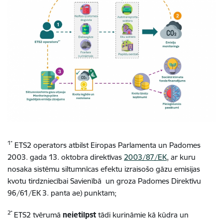
1*
ETS2 operators atbilst Eiropas Parlamenta un Padomes
2003. gada 13. oktobra direktīvas
2003/87/EK
, ar kuru
nosaka sistēmu siltumnīcas efektu izraisošo gāzu emisijas
kvotu tirdzniecībai Savienībā un groza Padomes Direktīvu
96/61/EK 3. panta ae) punktam;
2*
ETS2 tvērumā
neietilpst
tādi kurināmie kā kūdra un