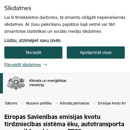
Pāriet uz lapas saturu
Sīkdatnes
Spied
lai meklētu
Enter
Lai šī tīmekļvietne darbotos, tā izmanto obligāti nepieciešamās
sīkdatnes. Ar Jūsu piekrišanu papildus šajā vietnē var tikt
izmantotas statistikas un sociālo mediju sīkdatnes.
Lūdzu, atzīmējiet savu izvēli:
Noraidīt
Apstiprināt visas
Pārvaldīt sīkdatnes
Sākums
Nozares politika
Klimata pārmaiņas
Emisijas kvotu tirdz
Eiropas Savienības emisijas kvotu
tirdzniecības sistēma ēku, autotransporta