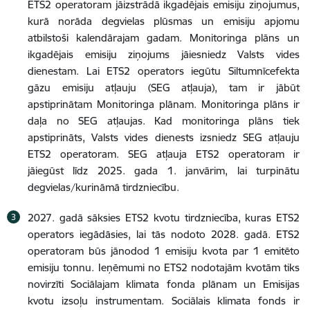
ETS2 operatoram jāizstrādā ikgadējais emisiju ziņojumus,
kurā norāda degvielas plūsmas un emisiju apjomu
atbilstoši kalendārajam gadam. Monitoringa plāns un
ikgadējais emisiju ziņojums jāiesniedz Valsts vides
dienestam. Lai ETS2 operators iegūtu Siltumnīcefekta
gāzu emisiju atļauju (SEG atļauja), tam ir jābūt
apstiprinātam Monitoringa plānam. Monitoringa plāns ir
daļa no SEG atļaujas. Kad monitoringa plāns tiek
apstiprināts, Valsts vides dienests izsniedz SEG atļauju
ETS2 operatoram. SEG atļauja ETS2 operatoram ir
jāiegūst līdz 2025. gada 1. janvārim, lai turpinātu
degvielas/kurināmā tirdzniecību.
2027. gadā sāksies ETS2 kvotu tirdzniecība, kuras ETS2
operators iegādāsies, lai tās nodoto 2028. gadā. ETS2
operatoram būs jānodod 1 emisiju kvota par 1 emitēto
emisiju tonnu. Ieņēmumi no ETS2 nodotajām kvotām tiks
novirzīti Sociālajam klimata fonda plānam un Emisijas
kvotu izsoļu instrumentam. Sociālais klimata fonds ir