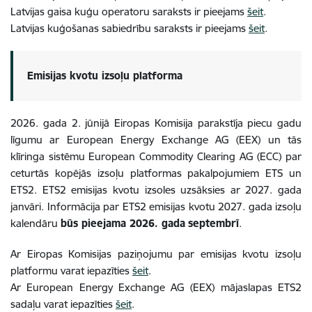
Latvijas gaisa kuģu operatoru saraksts ir pieejams
šeit
.
Latvijas kuģošanas sabiedrību saraksts ir pieejams
šeit
.
Emisijas kvotu izsoļu platforma
2026. gada 2. jūnijā Eiropas Komisija parakstīja piecu gadu
līgumu ar European Energy Exchange AG (EEX) un tās
klīringa sistēmu European Commodity Clearing AG (ECC) par
ceturtās kopējās izsoļu platformas pakalpojumiem ETS un
ETS2. ETS2 emisijas kvotu izsoles uzsāksies ar 2027. gada
janvāri. Informācija par ETS2 emisijas kvotu 2027. gada izsoļu
kalendāru
būs pieejama 2026. gada
septembrī
.
Ar Eiropas Komisijas paziņojumu par emisijas kvotu izsoļu
platformu varat iepazīties
šeit
.
Ar European Energy Exchange AG (EEX) mājaslapas ETS2
sadaļu varat iepazīties
šeit
.