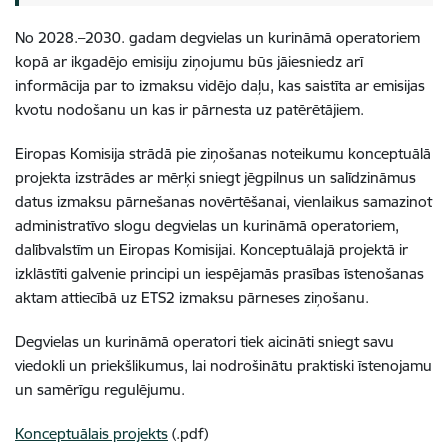
No 2028.–2030. gadam degvielas un kurināmā operatoriem
kopā ar ikgadējo emisiju ziņojumu būs jāiesniedz arī
informācija par to izmaksu vidējo daļu, kas saistīta ar emisijas
kvotu nodošanu un kas ir pārnesta uz patērētājiem.
Eiropas Komisija strādā pie ziņošanas noteikumu konceptuālā
projekta izstrādes ar mērķi sniegt jēgpilnus un salīdzināmus
datus izmaksu pārnešanas novērtēšanai, vienlaikus samazinot
administratīvo slogu degvielas un kurināmā operatoriem,
dalībvalstīm un Eiropas Komisijai. Konceptuālajā projektā ir
izklāstīti galvenie principi un iespējamās prasības īstenošanas
aktam attiecībā uz ETS2 izmaksu pārneses ziņošanu.
Degvielas un kurināmā operatori tiek aicināti sniegt savu
viedokli un priekšlikumus, lai nodrošinātu praktiski īstenojamu
un samērīgu regulējumu.
Konceptuālais projekts
(.pdf)