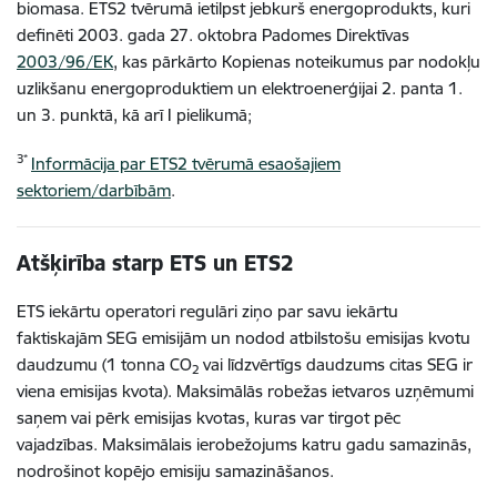
biomasa. ETS2 tvērumā ietilpst jebkurš energoprodukts, kuri
definēti 2003. gada 27. oktobra Padomes Direktīvas
2003/96/EK
, kas pārkārto Kopienas noteikumus par nodokļu
uzlikšanu energoproduktiem un elektroenerģijai 2. panta 1.
un 3. punktā, kā arī I pielikumā;
3*
Informācija par ETS2 tvērumā esaošajiem
sektoriem/darbībām
.
Atšķirība starp ETS un ETS2
ETS iekārtu operatori regulāri ziņo par savu iekārtu
faktiskajām SEG emisijām un nodod atbilstošu emisijas kvotu
daudzumu (1 tonna CO
vai līdzvērtīgs daudzums citas SEG ir
2
viena emisijas kvota). Maksimālās robežas ietvaros uzņēmumi
saņem vai pērk emisijas kvotas, kuras var tirgot pēc
vajadzības. Maksimālais ierobežojums katru gadu samazinās,
nodrošinot kopējo emisiju samazināšanos.