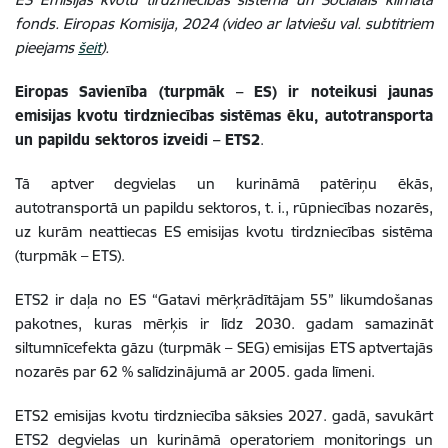
fonds. Eiropas Komisija, 2024 (video ar latviešu val. subtitriem
pieejams
šeit
).
Eiropas Savienība (turpmāk – ES) ir noteikusi jaunas
emisijas kvotu tirdzniecības sistēmas ēku, autotransporta
un papildu sektoros izveidi – ETS2
.
Tā aptver degvielas un kurināmā patēriņu ēkās,
autotransportā un papildu sektoros, t. i., rūpniecības nozarēs,
uz kurām neattiecas ES emisijas kvotu tirdzniecības sistēma
(turpmāk – ETS).
ETS2 ir daļa no ES “Gatavi mērķrādītājam 55” likumdošanas
pakotnes, kuras mērķis ir līdz 2030. gadam samazināt
siltumnīcefekta gāzu (turpmāk – SEG) emisijas ETS aptvertajās
nozarēs par 62 % salīdzinājumā ar 2005. gada līmeni.
ETS2 emisijas kvotu tirdzniecība sāksies 2027. gadā, savukārt
ETS2 degvielas un kurināmā operatoriem monitorings un