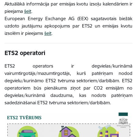
Aktuālākā informācija par emisijas kvotu izsoļu kalendāriem ir
pieejama
šeit
.
European Energy Exchange AG (EEX) sagatavotais biežāk
uzdoto jautājumu apkopojums par ETS2 un emisijas kvotu
izsolēm ir pieejams
šeit
.
ETS2 operatori
ETS2 operators ir degvielas/kurināmā
vairumtirgotājs/mazumtirgotājs, kurš patēriņam nodod
degvielu/kurināmo ETS2 tvēruma sektoriem/darbībām. ETS2
operatoriem būs pienākums ziņot par CO2 emisijām no
degvielas/kurināmā daudzuma, kas nodots patēriņam
sadedzināšanai ETS2 tvēruma sektoriem/darbībām.