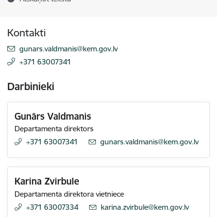
Kontakti
E-pasts:
gunars.valdmanis@kem.gov.lv
+371 63007341
Darbinieki
Gunārs Valdmanis
Departamenta direktors
+371 63007341
E-pasts:
gunars.valdmanis@kem.gov.lv
Karina Zvirbule
Departamenta direktora vietniece
+371 63007334
E-pasts:
karina.zvirbule@kem.gov.lv