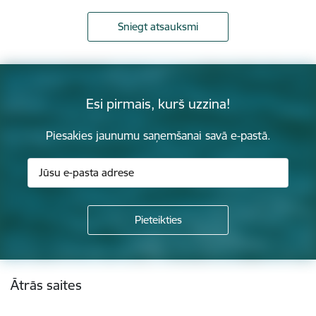
Sniegt atsauksmi
Esi pirmais, kurš uzzina!
Piesakies jaunumu saņemšanai savā e-pastā.
Kājene
Ātrās saites