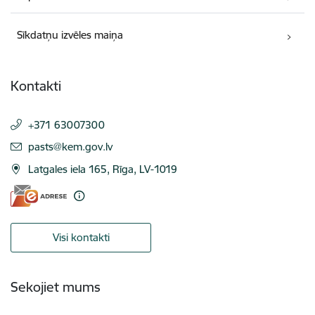
Sīkdatņu izvēles maiņa
Kontakti
+371 63007300
E-pasts:
pasts@kem.gov.lv
Latgales iela 165, Rīga, LV-1019
Visi kontakti
Sekojiet mums