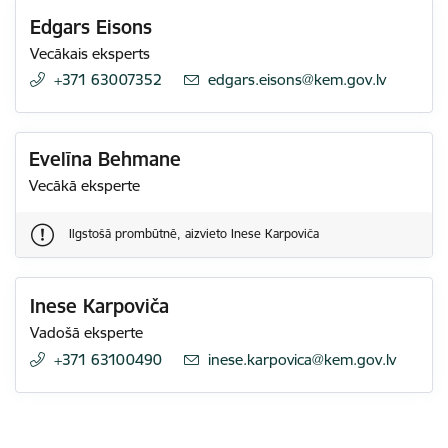
Edgars Eisons
Vecākais eksperts
+371 63007352
E-pasts:
edgars.eisons@kem.gov.lv
Evelīna Behmane
Vecākā eksperte
Ilgstošā prombūtnē, aizvieto Inese Karpoviča
Inese Karpoviča
Vadošā eksperte
+371 63100490
E-pasts:
inese.karpovica@kem.gov.lv