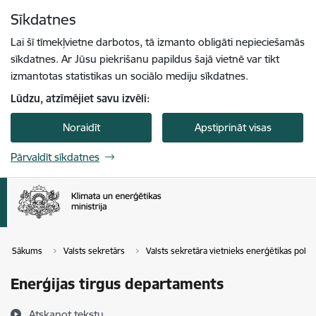
Pāriet uz lapas saturu
Sīkdatnes
Spied
lai meklētu
Enter
Lai šī tīmekļvietne darbotos, tā izmanto obligāti nepieciešamās
sīkdatnes. Ar Jūsu piekrišanu papildus šajā vietnē var tikt
izmantotas statistikas un sociālo mediju sīkdatnes.
Lūdzu, atzīmējiet savu izvēli:
Noraidīt
Apstiprināt visas
Pārvaldīt sīkdatnes
Sākums
Valsts sekretārs
Valsts sekretāra vietnieks enerģētikas polit
Enerģijas tirgus departaments
Atskaņot tekstu