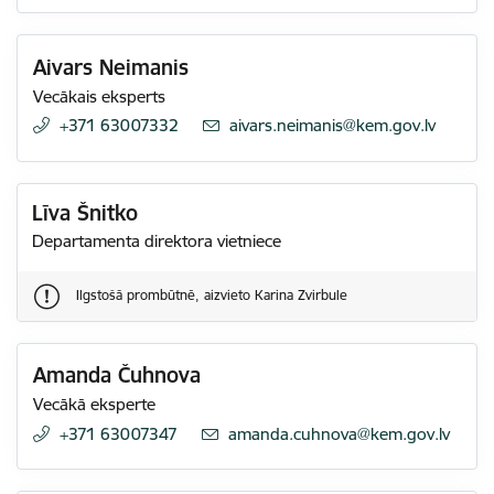
Aivars Neimanis
Vecākais eksperts
+371 63007332
E-pasts:
aivars.neimanis@kem.gov.lv
Līva Šnitko
Departamenta direktora vietniece
Ilgstošā prombūtnē, aizvieto Karina Zvirbule
Amanda Čuhnova
Vecākā eksperte
+371 63007347
E-pasts:
amanda.cuhnova@kem.gov.lv