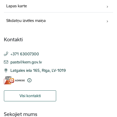
Lapas karte
Sīkdatņu izvēles maiņa
Kontakti
+371 63007300
E-pasts:
pasts@kem.gov.lv
Latgales iela 165, Rīga, LV-1019
Visi kontakti
Sekojiet mums