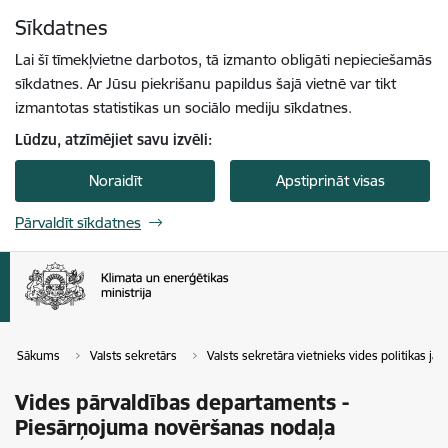
Pāriet uz lapas saturu
Sīkdatnes
Spied
lai meklētu
Enter
Lai šī tīmekļvietne darbotos, tā izmanto obligāti nepieciešamās
sīkdatnes. Ar Jūsu piekrišanu papildus šajā vietnē var tikt
izmantotas statistikas un sociālo mediju sīkdatnes.
Lūdzu, atzīmējiet savu izvēli:
Noraidīt
Apstiprināt visas
Pārvaldīt sīkdatnes
Sākums
Valsts sekretārs
Valsts sekretāra vietnieks vides politikas ja
Vides pārvaldības departaments -
Piesārņojuma novēršanas nodaļa