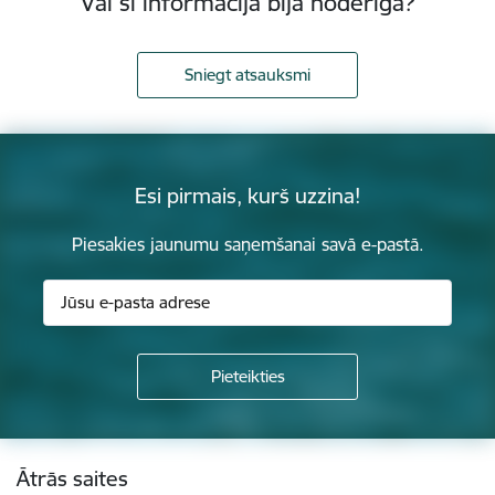
Vai šī informācija bija noderīga?
Sniegt atsauksmi
Esi pirmais, kurš uzzina!
Piesakies jaunumu saņemšanai savā e-pastā.
Kājene
Ātrās saites