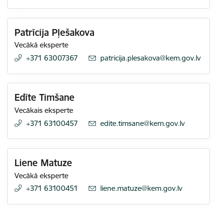
Patrīcija Pļešakova
Vecākā eksperte
+371 63007367
E-pasts:
patricija.plesakova@kem.gov.lv
Edīte Timšane
Vecākais eksperte
+371 63100457
E-pasts:
edite.timsane@kem.gov.lv
Liene Matuze
Vecākā eksperte
+371 63100451
E-pasts:
liene.matuze@kem.gov.lv