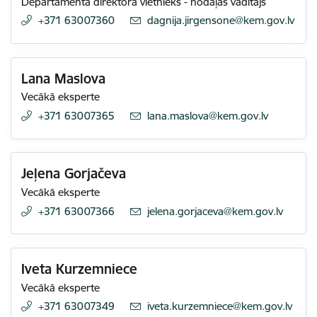
Departamenta direktora vietnieks - nodaļas vadītājs
+371 63007360
E-pasts:
dagnija.jirgensone@kem.gov.lv
Lana Maslova
Vecākā eksperte
+371 63007365
E-pasts:
lana.maslova@kem.gov.lv
Jeļena Gorjačeva
Vecākā eksperte
+371 63007366
E-pasts:
jelena.gorjaceva@kem.gov.lv
Iveta Kurzemniece
Vecākā eksperte
+371 63007349
E-pasts:
iveta.kurzemniece@kem.gov.lv