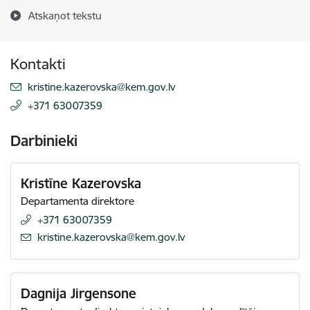
Atskaņot tekstu
Kontakti
E-pasts:
kristine.kazerovska@kem.gov.lv
+371 63007359
Darbinieki
Kristīne Kazerovska
Departamenta direktore
+371 63007359
E-pasts:
kristine.kazerovska@kem.gov.lv
Dagnija Jirgensone