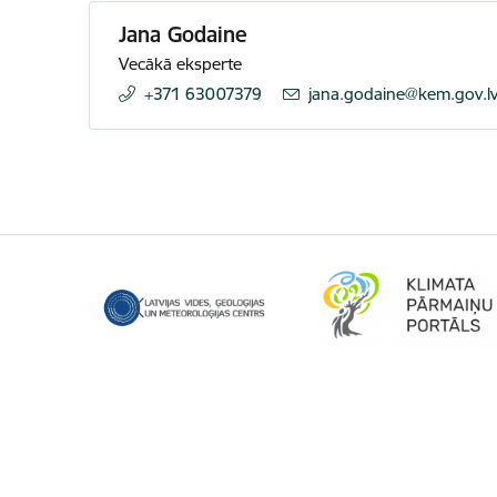
Jana Godaine
Vecākā eksperte
+371 63007379
E-pasts:
jana.godaine@kem.gov.l