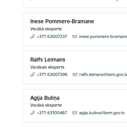
Inese Pommere-Bramane
Vecākā eksperte
+371 63007337
E-pasts:
inese.pommere-bramane
Ralfs Leimans
Vecākais eksperts
+371 63007396
E-pasts:
ralfs.leimans@kem.gov.l
Agija Buliņa
Vecākā eksperte
+371 63100467
E-pasts:
agija.bulina@kem.gov.lv