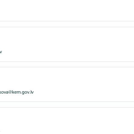
v
nkova@kem.gov.lv
v