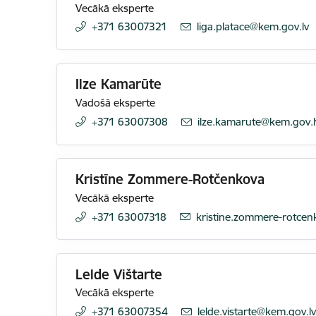
Vecākā eksperte
+371 63007321
E-pasts:
liga.platace@kem.gov.lv
Ilze Kamarūte
Vadošā eksperte
+371 63007308
E-pasts:
ilze.kamarute@kem.gov.l
Kristīne Zommere-Rotčenkova
Vecākā eksperte
+371 63007318
E-pasts:
kristine.zommere-rotce
Lelde Vištarte
Vecākā eksperte
+371 63007354
E-pasts:
lelde.vistarte@kem.gov.l