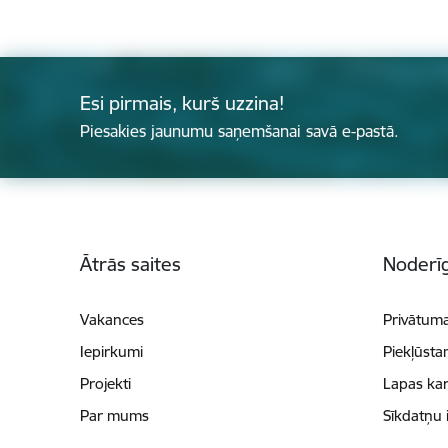
Esi pirmais, kurš uzzina!
Piesakies jaunumu saņemšanai savā e-pastā.
Kājene
Ātrās saites
Noderīg
Vakances
Privātuma
Iepirkumi
Piekļūsta
Projekti
Lapas kar
Par mums
Sīkdatņu 