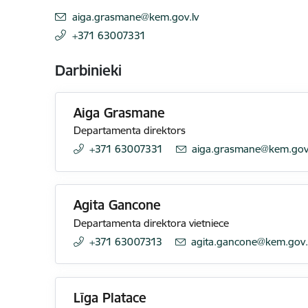
E-pasts:
aiga.grasmane@kem.gov.lv
+371 63007331
Darbinieki
Aiga Grasmane
Departamenta direktors
+371 63007331
E-pasts:
aiga.grasmane@kem.gov
Agita Gancone
Departamenta direktora vietniece
+371 63007313
E-pasts:
agita.gancone@kem.gov.
Līga Platace