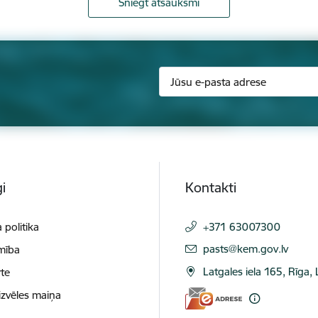
Sniegt atsauksmi
i
Kontakti
 politika
+371 63007300
E-pasts:
pasts@kem.gov.lv
mība
Latgales iela 165, Rīga,
te
izvēles maiņa