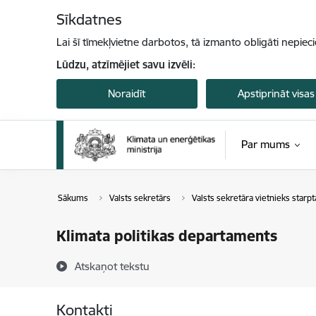
Pāriet uz lapas saturu
Sīkdatnes
Lai šī tīmekļvietne darbotos, tā izmanto obligāti nepiec
Lūdzu, atzīmējiet savu izvēli:
Noraidīt
Apstiprināt visas
Par mums
Sākums
Valsts sekretārs
Valsts sekretāra vietnieks starpt
Klimata politikas departaments
Atskaņot tekstu
Kontakti