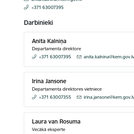
+371 63007395
Darbinieki
Anita Kalniņa
Departamenta direktore
+371 63007395
E-pasts:
anita.kalnina@kem.gov.l
Irina Jansone
Departamenta direktores vietniece
+371 63007355
E-pasts:
irina.jansone@kem.gov.l
Laura van Rosuma
Vecākā eksperte