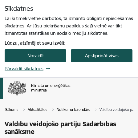
Pāriet uz lapas saturu
Sīkdatnes
Spied
lai meklētu
Enter
Lai šī tīmekļvietne darbotos, tā izmanto obligāti nepieciešamās
sīkdatnes. Ar Jūsu piekrišanu papildus šajā vietnē var tikt
izmantotas statistikas un sociālo mediju sīkdatnes.
Lūdzu, atzīmējiet savu izvēli:
Noraidīt
Apstiprināt visas
Pārvaldīt sīkdatnes
Sākums
Aktualitātes
Notikumu kalendārs
Valdību veidojošo part
Valdību veidojošo partiju Sadarbības
sanāksme