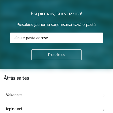
Esi pirmais, kurš uzzina!
Piesakies jaunumu saņemšanai savā e-pastā.
Kājene
Ātrās saites
Vakances
Iepirkumi