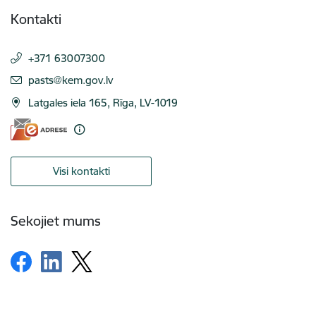
Kontakti
+371 63007300
E-pasts:
pasts@kem.gov.lv
Latgales iela 165, Rīga, LV-1019
Visi kontakti
Sekojiet mums