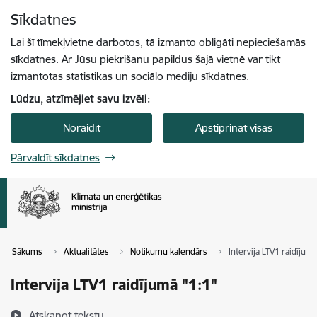
Pāriet uz lapas saturu
Sīkdatnes
Spied
lai meklētu
Enter
Lai šī tīmekļvietne darbotos, tā izmanto obligāti nepieciešamās
sīkdatnes. Ar Jūsu piekrišanu papildus šajā vietnē var tikt
izmantotas statistikas un sociālo mediju sīkdatnes.
Lūdzu, atzīmējiet savu izvēli:
Noraidīt
Apstiprināt visas
Pārvaldīt sīkdatnes
Sākums
Aktualitātes
Notikumu kalendārs
Intervija LTV1 raidījumā
Intervija LTV1 raidījumā "1:1"
Atskaņot tekstu