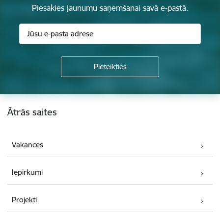
Piesakies jaunumu saņemšanai savā e-pastā.
Kājene
Ātrās saites
Vakances
Iepirkumi
Projekti