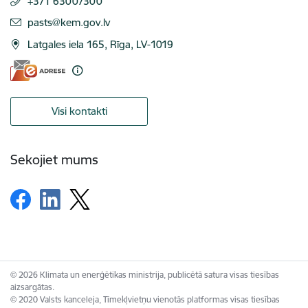
+371 63007300
E-pasts:
pasts@kem.gov.lv
Latgales iela 165, Rīga, LV-1019
Visi kontakti
Sekojiet mums
© 2026 Klimata un enerģētikas ministrija, publicētā satura visas tiesības
aizsargātas.
© 2020 Valsts kanceleja, Tīmekļvietņu vienotās platformas visas tiesības