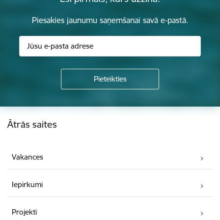
Piesakies jaunumu saņemšanai savā e-pastā.
Kājene
Ātrās saites
Vakances
Iepirkumi
Projekti