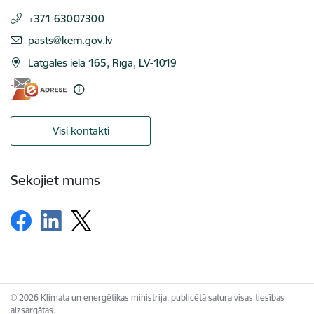
+371 63007300
E-pasts:
pasts@kem.gov.lv
Latgales iela 165, Rīga, LV-1019
Visi kontakti
Sekojiet mums
© 2026 Klimata un enerģētikas ministrija, publicētā satura visas tiesības
aizsargātas.