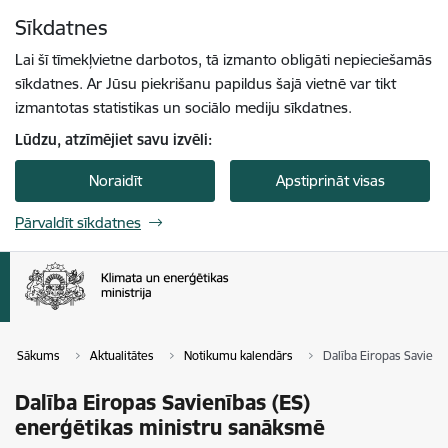
Pāriet uz lapas saturu
Sīkdatnes
Spied
lai meklētu
Enter
Lai šī tīmekļvietne darbotos, tā izmanto obligāti nepieciešamās
sīkdatnes. Ar Jūsu piekrišanu papildus šajā vietnē var tikt
izmantotas statistikas un sociālo mediju sīkdatnes.
Lūdzu, atzīmējiet savu izvēli:
Noraidīt
Apstiprināt visas
Pārvaldīt sīkdatnes
Sākums
Aktualitātes
Notikumu kalendārs
Dalība Eiropas Savienī
Dalība Eiropas Savienības (ES)
enerģētikas ministru sanāksmē