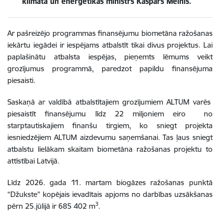
klimata un enerģētikas ministrs Kaspars Melnis.
Ar pašreizējo programmas finansējumu biometāna ražošanas
iekārtu iegādei ir iespējams atbalstīt tikai divus projektus. Lai
paplašinātu atbalsta iespējas, pieņemts lēmums veikt
grozījumus programmā, paredzot papildu finansējuma
piesaisti.
Saskaņā ar valdībā atbalstītajiem grozījumiem ALTUM varēs
piesaistīt finansējumu līdz 22 miljoniem eiro no
starptautiskajiem finanšu tirgiem, ko sniegt projekta
iesniedzējiem ALTUM aizdevumu saņemšanai. Tas ļaus sniegt
atbalstu lielākam skaitam biometāna ražošanas projektu to
attīstībai Latvijā.
Līdz 2026. gada 11. martam biogāzes ražošanas punktā
“Džukste” kopējais ievadītais apjoms no darbības uzsākšanas
3
pērn 25.jūlijā ir 685 402 m
.