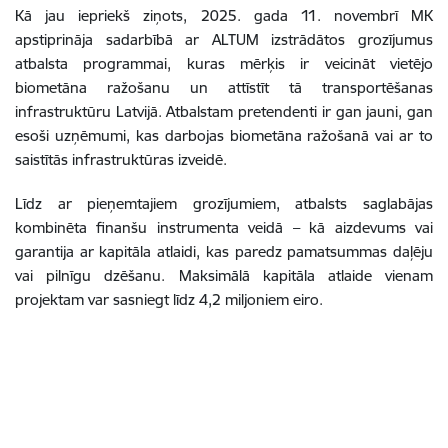
Kā jau iepriekš ziņots, 2025. gada 11. novembrī MK
apstiprināja sadarbībā ar ALTUM izstrādātos grozījumus
atbalsta programmai, kuras mērķis ir veicināt vietējo
biometāna ražošanu un attīstīt tā transportēšanas
infrastruktūru Latvijā. Atbalstam pretendenti ir gan jauni, gan
esoši uzņēmumi, kas darbojas biometāna ražošanā vai ar to
saistītās infrastruktūras izveidē.
Līdz ar pieņemtajiem grozījumiem, atbalsts saglabājas
kombinēta finanšu instrumenta veidā – kā aizdevums vai
garantija ar kapitāla atlaidi, kas paredz pamatsummas daļēju
vai pilnīgu dzēšanu. Maksimālā kapitāla atlaide vienam
projektam var sasniegt līdz 4,2 miljoniem eiro.