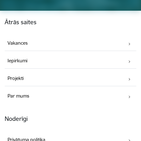
Kājene
Ātrās saites
Vakances
Iepirkumi
Projekti
Par mums
Noderīgi
Privātuma politika