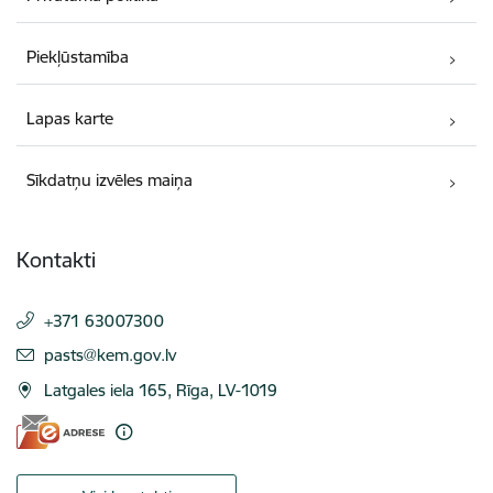
Piekļūstamība
Lapas karte
Sīkdatņu izvēles maiņa
Kontakti
+371 63007300
E-pasts:
pasts@kem.gov.lv
Latgales iela 165, Rīga, LV-1019