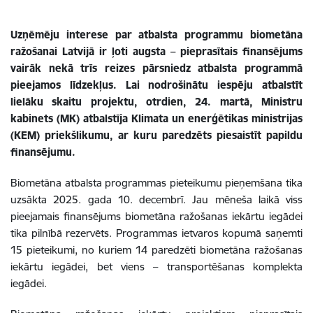
Uzņēmēju interese par atbalsta programmu biometāna
ražošanai Latvijā ir ļoti augsta – pieprasītais finansējums
vairāk nekā trīs reizes pārsniedz atbalsta programmā
pieejamos līdzekļus. Lai nodrošinātu iespēju atbalstīt
lielāku skaitu projektu, otrdien, 24. martā, Ministru
kabinets (MK) atbalstīja Klimata un enerģētikas ministrijas
(KEM) priekšlikumu, ar kuru paredzēts piesaistīt papildu
finansējumu.
Biometāna atbalsta programmas pieteikumu pieņemšana tika
uzsākta 2025. gada 10. decembrī. Jau mēneša laikā viss
pieejamais finansējums biometāna ražošanas iekārtu iegādei
tika pilnībā rezervēts. Programmas ietvaros kopumā saņemti
15 pieteikumi, no kuriem 14 paredzēti biometāna ražošanas
iekārtu iegādei, bet viens – transportēšanas komplekta
iegādei.