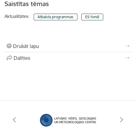
Saistītas tēmas
Aktualitātes:
Atbalsta programmas
ES fondi
Drukāt lapu
Dalīties