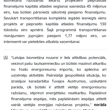
Biometāna ražošanas iekārtu projektiem pieprasītais
finansējums kapitāla atlaides segšanai sasniedza 45 miljonus
eiro, kas būtiski pārsniedz sākotnēji pieejamo finansējumu.
Savukārt transportēšanas komplekta iegādei iesniegts viens
projekts ar pieprasīto kapitāla atlaides finansējumu 130
tūkstošu eiro apmērā. Šajā programmā transportēšanas
risinājumiem joprojām pieejami 1,77 miljoni eiro, un
interesenti var pieteikties atbalsta saņemšanai.
“Latvijas biometāna nozarei ir liels attīstības potenciāls,
veicinot pašu tautsaimniecību un būtiski mazinot atkarību
no fosilo energoresursu importa, ko apliecina arī
uzņēmēju aktivitāte. Pašreizējā ģeopolitiskā situācija, ko
izraisījusi karadarbība Tuvajos Austrumos, uzskatāmi
parāda, cik būtiski ir attīstīt vietējo energoresursu
ražošanu, stiprinot enerģētisko neatkarību. Paplašinot
finansējuma iespējas, mēs paplašināsim iespējas attīstīt
vairāk vietējās enerģijas ražošanas projektu,”
norāda