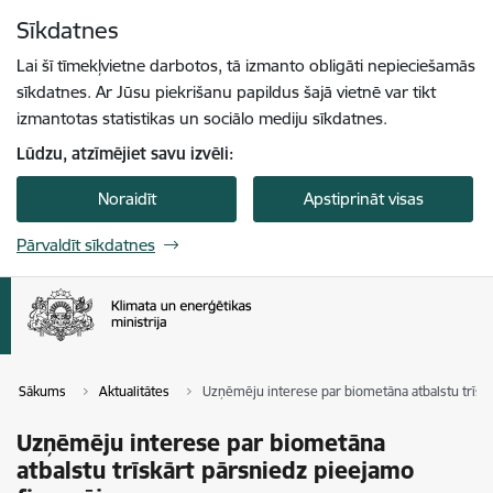
Pāriet uz lapas saturu
Sīkdatnes
Spied
lai meklētu
Enter
Lai šī tīmekļvietne darbotos, tā izmanto obligāti nepieciešamās
sīkdatnes. Ar Jūsu piekrišanu papildus šajā vietnē var tikt
izmantotas statistikas un sociālo mediju sīkdatnes.
Lūdzu, atzīmējiet savu izvēli:
Noraidīt
Apstiprināt visas
Pārvaldīt sīkdatnes
Sākums
Aktualitātes
Uzņēmēju interese par biometāna atbalstu trīsk
Uzņēmēju interese par biometāna
atbalstu trīskārt pārsniedz pieejamo