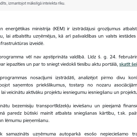
adīts, izmantojot mākslīgā intelekta rīku.
n enerģētikas ministrija (KEM) ir izstrādājusi grozījumus atba
u, lai atbalstītu uzņēmējus, kā arī pašvaldības un valsts iestād
nfrastruktūras izveidē.
 programma vēl nav apstiprināta valdībā. Līdz š. g. 24. februā
ar iepazīties un par to sniegt viedokli tiesību aktu portālā,
skatīt šei
 programmas nosacījumi izstrādāti, analizējot pirmo divu kon
pojot saņemtos priekšlikumus, tostarp no nozaru asociācijām
 lai veicinātu aktīvāku projektu iesniegumu iesniegšanu un projek
inātu bezemisiju transportlīdzekļu ieviešanu un pieejamā finan
ā paredz būtiski mainīt atbalsta sniegšanas kārtību, t.sk. paā
 un lēmumu pieņemšanu.
ek samazināts uzņēmuma autoparkā esošo nepieciešamo tran