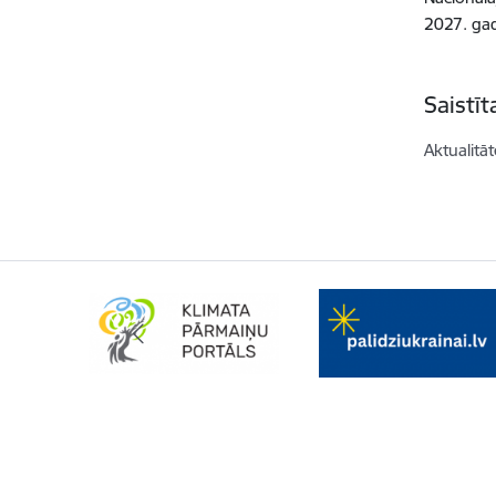
2027. gad
Saistī
Aktualitāt