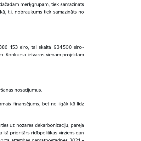
ku dažādām mērķgrupām, tiek samazināts
ikā, t.i. nobraukums tiek samazināts no
386 153 eiro, tai skaitā 934 500 eiro -
em. Konkursa ietvaros vienam projektam
iršanas nosacījumus.
amais finansējums, bet ne ilgāk kā līdz
īties uz nozares dekarbonizāciju, pāreja
kā prioritārs rīcībpolitikas virziens gan
orta attīstības pamatnostādnēs 2021.–