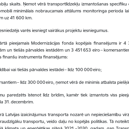
biļu skaits. Ņemot vērā transportlīdzekļu izmantošanas specifi
omobili minimālais nobraucamais attālums monitoringa perioda la
m uz 41 600 km.
iesniedzējs varēs iesniegt vairākus projektu iesniegumus.
ārtā pieejamais Modernizācijas fonda kopējais finansējums ir 4 
ām un tiešās pārvaldes iestādēm un 3 451 653 eiro – komersanti
s finanšu instrumenta finansējums:
dībai vai tiešās pārvaldes iestādei – līdz 100 000 eiro;
santiem – līdz 300 000 eiro, ņemot vērā de minimis atbalsta piešķ
 paredzēts īstenot līdz brīdim, kamēr tiek izmantots viss pieej
da 31. decembrim.
ā Latvijas izaicinājumus transporta nozarē un nepieciešamību virz
draudzīgāku transportu, veido daļu no kopējās politikas. Tā noteikta 
ajā klimata un enerģētikas plānā 2021.–2030. gadam, gan Transp