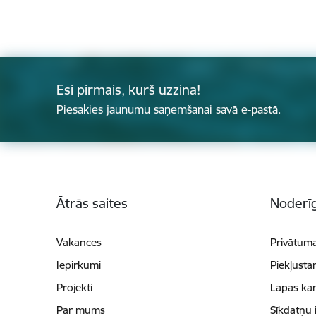
Esi pirmais, kurš uzzina!
Piesakies jaunumu saņemšanai savā e-pastā.
Kājene
Ātrās saites
Noderīg
Vakances
Privātuma
Iepirkumi
Piekļūsta
Projekti
Lapas kar
Par mums
Sīkdatņu 