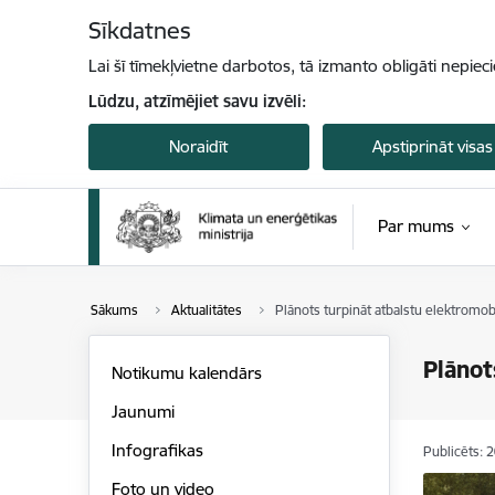
Pāriet uz lapas saturu
Sīkdatnes
Lai šī tīmekļvietne darbotos, tā izmanto obligāti nepiec
Lūdzu, atzīmējiet savu izvēli:
Noraidīt
Apstiprināt visas
Par mums
Sākums
Aktualitātes
Plānots turpināt atbalstu elektromo
Plānot
Notikumu kalendārs
Jaunumi
Infografikas
Publicēts: 
Foto un video