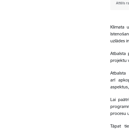
Attēls r
Klimata u
īstenošan
uzlādes i
Atbalsta
projektu v
Atbalsta
arī apko
aspektus,
Lai paātr
programm
procesu
Tāpat ti