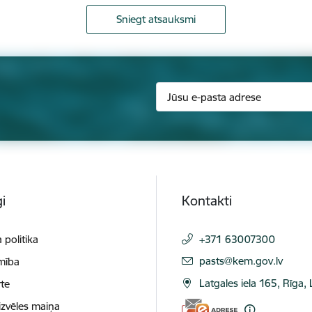
Sniegt atsauksmi
i
Kontakti
 politika
+371 63007300
E-pasts:
pasts@kem.gov.lv
mība
Latgales iela 165, Rīga,
te
izvēles maiņa