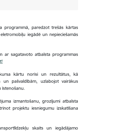
lsta programmā, paredzot trešās kārtas
es eletromobiļu iegādē un nepieciešamās
rim ar sagatavoto atbalsta programmas
t!
kursa kārtu norisi un rezultātus, kā
 un pašvaldībām, uzlabojot vairākus
tu īstenošanu.
sējuma izmantošanu, grozījumi atbalsta
trinot projektu iesniegumu izskatīšana
sportlīdzekļu skaits un iegādājamo