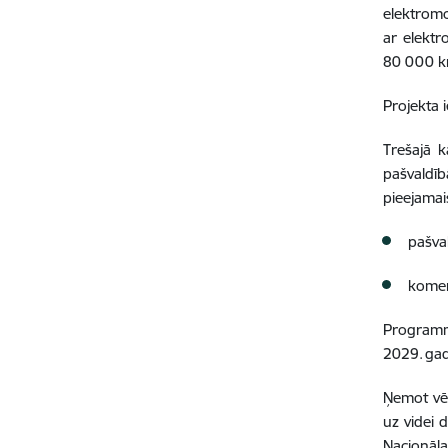
elektromo
ar elektr
80 000 k
Projekta 
Trešajā k
pašvaldīb
pieejamai
pašval
komer
Programmu
2029. ga
Ņemot vēr
uz videi 
Nacionāl