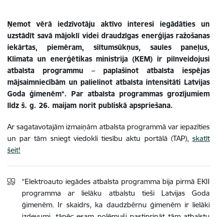
Ņemot vērā iedzīvotāju aktīvo interesi iegādāties un
uzstādīt savā mājoklī videi draudzīgas enerģijas ražošanas
iekārtas, piemēram, siltumsūkņus, saules paneļus,
Klimata un enerģētikas ministrija (KEM) ir pilnveidojusi
atbalsta programmu – paplašinot atbalsta iespējas
mājsaimniecībām un palielinot atbalsta intensitāti Latvijas
Goda ģimenēm*. Par atbalsta programmas grozījumiem
līdz š. g. 26. maijam norit publiskā apspriešana.
Ar sagatavotajām izmaiņām atbalsta programmā var iepazīties
un par tām sniegt viedokli tiesību aktu portālā (TAP),
skatīt
šeit!
“Elektroauto iegādes atbalsta programma bija pirmā EKII
programma ar lielāku atbalstu tieši Latvijas Goda
ģimenēm. Ir skaidrs, ka daudzbērnu ģimenēm ir lielāki
izdevumi, tāpēc esam nolēmuši pastiprināt tām atbalstu