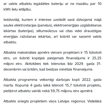
ar valsts atbalstu iegādāties bateriju ar ne mazāku par 10
kWh lielu ietilpību.
Iedzīvotāji, kuriem ir interese uzstādīt savā dzīvojamā mājā
saules elektrostacijas (paneļus), elektroenerģijas uzglabāšanas
iekārtas (baterijas), siltumsūkņus vai citas videi draudzīgas
enerģijas ražošanas iekārtas, arī šobrīd var saņemt valsts
atbalstu.
Atbalsta maksimālais apmērs vienam projektam ir 15 tūkstoši
eiro, un šobrīd kopējais pieejamais finansējums ir 25,25
miljoni eiro. Aktivitātes tiek īstenotas līdz 2029. gada 31.
decembrim vai brīdim, kad beidzas minētais finansējums.
Atbalsta programma veiksmīgi darbojas kopš 2022. gada
marta. Kopumā 4 gadu laikā īstenoti 15,7 tūkstoši projektu,
piešķirot atbalstu vairāk nekā 59,75 miljonu eiro apmērā.
Atbalsts sniegts projektiem visos Latvijas reģionos. Vislielākā