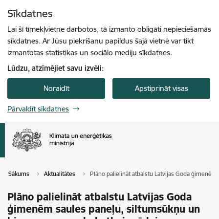
Pāriet uz lapas saturu
Sīkdatnes
Spied
lai meklētu
Enter
Lai šī tīmekļvietne darbotos, tā izmanto obligāti nepieciešamās
sīkdatnes. Ar Jūsu piekrišanu papildus šajā vietnē var tikt
izmantotas statistikas un sociālo mediju sīkdatnes.
Lūdzu, atzīmējiet savu izvēli:
Noraidīt
Apstiprināt visas
Pārvaldīt sīkdatnes
Sākums
Aktualitātes
Plāno palielināt atbalstu Latvijas Goda ģimenēm
Plāno palielināt atbalstu Latvijas Goda
ģimenēm saules paneļu, siltumsūkņu un