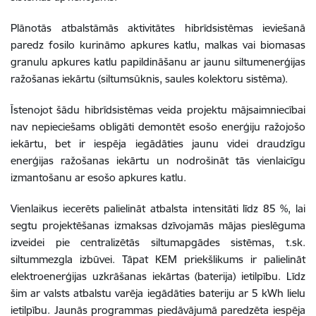
Plānotās atbalstāmās aktivitātes hibrīdsistēmas ieviešanā
paredz fosilo kurināmo apkures katlu, malkas vai biomasas
granulu apkures katlu papildināšanu ar jaunu siltumenerģijas
ražošanas iekārtu (siltumsūknis, saules kolektoru sistēma).
Īstenojot šādu hibrīdsistēmas veida projektu mājsaimniecībai
nav nepieciešams obligāti demontēt esošo enerģiju ražojošo
iekārtu, bet ir iespēja iegādāties jaunu videi draudzīgu
enerģijas ražošanas iekārtu un nodrošināt tās vienlaicīgu
izmantošanu ar esošo apkures katlu.
Vienlaikus iecerēts palielināt atbalsta intensitāti līdz 85 %, lai
segtu projektēšanas izmaksas dzīvojamās mājas pieslēguma
izveidei pie centralizētās siltumapgādes sistēmas, t.sk.
siltummezgla izbūvei. Tāpat KEM priekšlikums ir palielināt
elektroenerģijas uzkrāšanas iekārtas (baterija) ietilpību. Līdz
šim ar valsts atbalstu varēja iegādāties bateriju ar 5 kWh lielu
ietilpību. Jaunās programmas piedāvājumā paredzēta iespēja