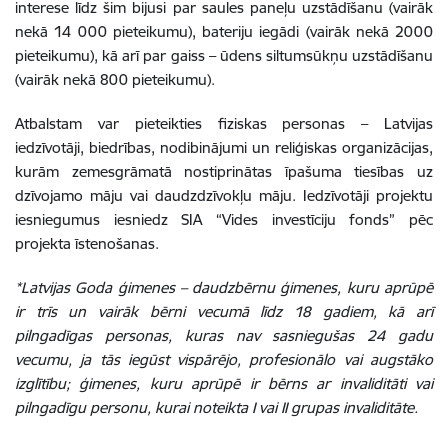
interese līdz šim bijusi par saules paneļu uzstādīšanu (vairāk
nekā 14 000 pieteikumu), bateriju iegādi (vairāk nekā 2000
pieteikumu), kā arī par gaiss – ūdens siltumsūkņu uzstādīšanu
(vairāk nekā 800 pieteikumu).
Atbalstam var pieteikties fiziskas personas – Latvijas
iedzīvotāji, biedrības, nodibinājumi un reliģiskas organizācijas,
kurām zemesgrāmatā nostiprinātas īpašuma tiesības uz
dzīvojamo māju vai daudzdzīvokļu māju. Iedzīvotāji projektu
iesniegumus iesniedz SIA “Vides investīciju fonds” pēc
projekta īstenošanas.
*Latvijas Goda ģimenes – daudzbērnu ģimenes, kuru aprūpē
ir trīs un vairāk bērni vecumā līdz 18 gadiem, kā arī
pilngadīgas personas, kuras nav sasniegušas 24 gadu
vecumu, ja tās iegūst vispārējo, profesionālo vai augstāko
izglītību; ģimenes, kuru aprūpē ir bērns ar invaliditāti vai
pilngadīgu personu, kurai noteikta I vai II grupas invaliditāte.