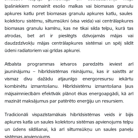
īpašniekiem nomainīt esošo malkas vai biomasas granul
u
apkures katlu pret
biomasas granulu apkures katlu, saules
kolektoru sistēmu, siltumsūkni (visa veida) vai centrālapkures
biomasas granulu kamīnu, kas ne tikai silda telpu, kurā tas
atrodas, bet arī ir pieslēgts dzīvojamās mājas vai
daudzdzīvokļu mājas centrālapkures sistēmai un spēj sildīt
ūdeni radiatoriem vai grīdas apkurei.
Atbalsta programmas ietvaros paredzēts ieviest arī
jauninājumu – hibrīdsistēmas risinājumu, kas ir saistīts ar
vismaz divu dažādu atjaunīgo energoresursu iekārtu
kombinētu izmantošanu. Hibrīdsistēmu izmantošana ļaus
mājsaimniecībām efektīvāk plānot ēkas energoapgādi, kā arī
mazināt maksājumus par patērēto enerģiju un resursiem.
Tradicionāli vispazīstamākais hibrīdsistēmas veids ir bijis
apkures katla un saules kolektoru sistēmas apvienojums telpu
un ūdens sildīšanai, kā arī siltumsūkņu un saules paneļu
sistēmas apvienojums.