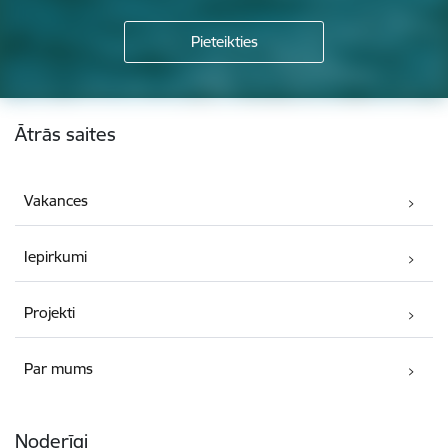
Kājene
Ātrās saites
Vakances
Iepirkumi
Projekti
Par mums
Noderīgi