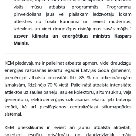
visās mūsu atbalsta programmās. Programmu
pilnveidošana ļaus vēl plašākam iedzīvotāju lokam
atteikties no fosilā kurināmā un ieviest modernus,
izdevīgus un videi draudzīgus risinājumus savās mājās,
”
uzsver klimata un enerģētikas ministrs Kaspars
Melnis.
KEM piedāvājums ir palielināt atbalsta apmēru videi draudzīgu
enerģijas ražošanas iekārtu iegādei Latvijas Goda ģimenēm,
piemērojot atbalsta intensitāti līdz 85 % no attiecināmajām
izmaksām, līdzšinējo 70 % vietā
.
Palielinātā atbalsta intensitāte
attiektos uz saules paneļu, saules kolektoru, siltumsūkņu, vēja
ģeneratoru, elektroenerģijas uzkrāšanas iekārtu jeb bateriju
iegādi, kā arī pieslēgšanos centralizētajai siltumapgādes
sistēmai.
KEM priekšlikums
ir ieviest arī jaunu atbalsta aktivitāti,
sniedzot iespēju privātmāju un daudzdzīvokļu māju