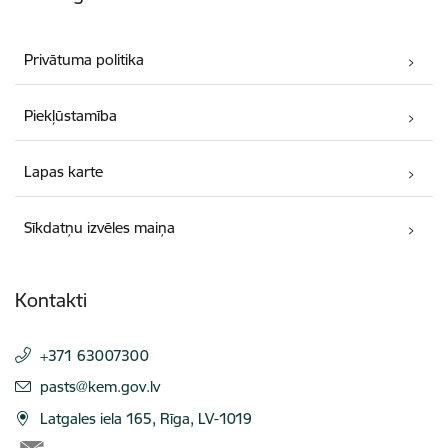
Privātuma politika
Piekļūstamība
Lapas karte
Sīkdatņu izvēles maiņa
Kontakti
+371 63007300
E-pasts:
pasts@kem.gov.lv
Latgales iela 165, Rīga, LV-1019