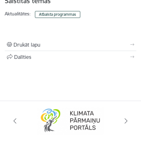
Saistītas tēmas
Aktualitātes:
Atbalsta programmas
Drukāt lapu
Dalīties