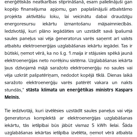
enerģētiskās neatkarības stiprināšanā, esam palielinājuši gan
kopējo finansējuma apjomu, gan paplašinājuši atbalstāmo
projekta aktivitāšu loku, lai veicinātu dabai draudzīgu
energoresursu iekārtu izmantošanu mājsaimniecībās.
Iedzīvotāji, kuri plāno iegādāties un uzstādīt savā īpašumā
saules paneļus vai vēja ģeneratorus varēs saņemt arī valsts
atbalstu elektroenerģijas uzglabāšanas iekārtu iegādei. Tas ir
būtiski, ņemot vērā, ka no š.g. 1.maija ir stājusies spēkā jaunā
elektroenerģijas neto norēķinu sistēma. Uzglabāšanas iekārta
ļaus dzīvojamā mājā saražoto elektroenerģiju no saules vai
vēja uzkrāt pašpatēriņam, nedodot kopējā tīklā. Dienas laikā
saražoto elektroenerģiju varēs patērēt vakara un nakts
stundās,”
stāsta klimata un enerģētikas ministrs Kaspars
Melnis.
Tie iedzīvotāji, kuri izvēlēsies uzstādīt saules paneļus vai vēja
ģeneratorus komplektā ar elektroenerģijas uzglabāšanas
iekārtu, tās ietilpībai būs jābūt vismaz 5 kWh lielai. Šāda
uzglabāšanas iekārtas ietilpība izvēlēta, ņemot vērā atbalsta