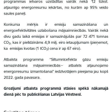
programmas ietvaros uzstādītas vairāk nekā 12 tūkst.
atjaunīgo energoresursu iekārtas, no kurām ap 95% veido
saules paneļi.
Konkursa mērķis ir emisiju samazināšana un
energoefektivitātes uzlabošana mājsaimniecībās. Vairāk nekā
divu gadu laikā emisijas ir samazinājušās par 72 471 tonnas
CO
, kas ir pielīdzināms 4,9 milj. eiro ietaupījumam (pieņemot,
2
ka emisijas kvotas (1 tCO
) cena ir ap 67 eiro).
2
Atbalsta programma “Siltumnīcefekta gāzu emisiju
samazināšana mājsaimniecībās – atbalsts atjaunojamo
energoresursu izmantošanai” iedzīvotājiem pieejama jau kopš
2022. gada pavasara.
Grozījumi atbalsta programmā stāsies spēkā nākamajā
dienā pēc to publicēšanas Latvijas Vēstnesī.