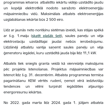
programmas ietvaros atbalstīto iekārtu vidējo uzstādīto jaudu
un kopējā elektrotīklā nodoto saražoto elektroenerģiju
mājsaimniecību vidū. Maksimālais atbalsts elektroenerģijas
uzglabāšanas iekārtai būs 2 500 eiro.
Līdz ar jaunās neto norēķinu sistēmas izveidi, kas stājas spēkā
ar š.g. 1.maiju (
skatīt plašāk šeit
), saules paneļu un vēja
elektrostaciju uzstādītajai jaudai nebūs ierobežojumu.
Līdzšinēji atbalstu varēja saņemt saules paneļu un vēja
ģeneratoru iegādei, kuru uzstādītā jauda bija līdz 11,1 kW.
Atbalsts tiek sniegts granta veidā kā vienreizējs maksājums
pēc projekta īstenošanas. Projektus mājsaimniecības var
īstenot līdz š.g. 31. decembrim. Atbalsta programmas termiņa
pagarināšanu KEM vērtēs rudenī, ņemot vērā iedzīvotāju
tendences un vēlmi turpināt iegādāties atjaunīgo
energoresursu iekārtas.
No 2022. gada marta līdz 2024. gada 1. jūlijam atbalsta