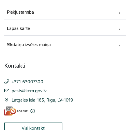
Piekļūstamība
Lapas karte
Sīkdatņu izvēles maiņa
Kontakti
+371 63007300
E-pasts:
pasts@kem.gov.lv
Latgales iela 165, Rīga, LV-1019
Visi kontakti