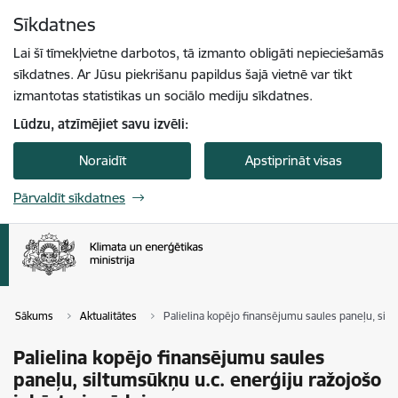
Pāriet uz lapas saturu
Sīkdatnes
Spied
lai meklētu
Enter
Lai šī tīmekļvietne darbotos, tā izmanto obligāti nepieciešamās
sīkdatnes. Ar Jūsu piekrišanu papildus šajā vietnē var tikt
izmantotas statistikas un sociālo mediju sīkdatnes.
Lūdzu, atzīmējiet savu izvēli:
Noraidīt
Apstiprināt visas
Pārvaldīt sīkdatnes
Sākums
Aktualitātes
Palielina kopējo finansējumu saules paneļu, silt
Palielina kopējo finansējumu saules
paneļu, siltumsūkņu u.c. enerģiju ražojošo