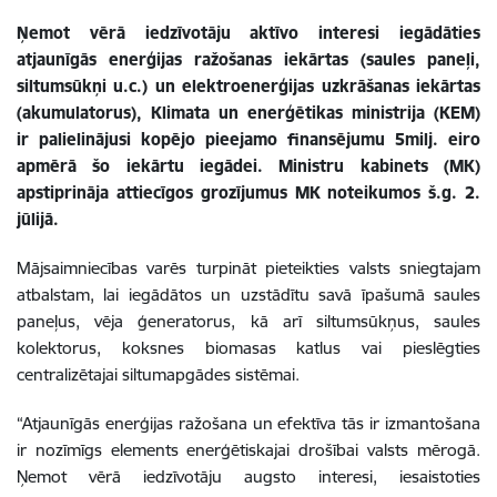
Ņemot vērā iedzīvotāju aktīvo interesi iegādāties
atjaunīgās enerģijas ražošanas iekārtas (saules paneļi,
siltumsūkņi u.c.) un elektroenerģijas uzkrāšanas iekārtas
(akumulatorus), Klimata un enerģētikas ministrija (KEM)
ir palielinājusi kopējo pieejamo finansējumu 5milj. eiro
apmērā šo iekārtu iegādei. Ministru kabinets (MK)
apstiprināja attiecīgos grozījumus MK noteikumos š.g. 2.
jūlijā.
Mājsaimniecības varēs turpināt pieteikties valsts sniegtajam
atbalstam, lai iegādātos un uzstādītu savā īpašumā saules
paneļus, vēja ģeneratorus, kā arī siltumsūkņus, saules
kolektorus, koksnes biomasas katlus vai pieslēgties
centralizētajai siltumapgādes sistēmai.
“Atjaunīgās enerģijas ražošana un efektīva tās ir izmantošana
ir nozīmīgs elements enerģētiskajai drošībai valsts mērogā.
Ņemot vērā iedzīvotāju augsto interesi, iesaistoties