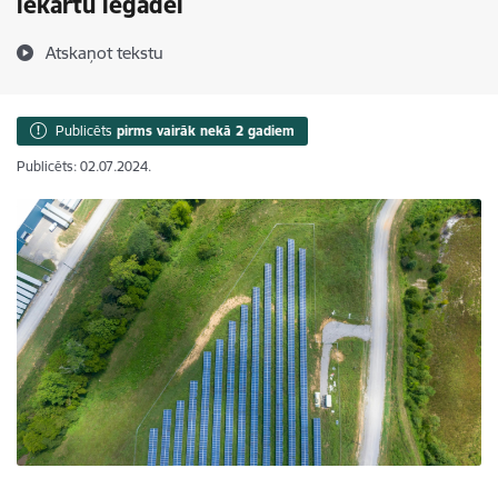
iekārtu iegādei
Atskaņot tekstu
Publicēts
pirms vairāk nekā 2 gadiem
Publicēts: 02.07.2024.