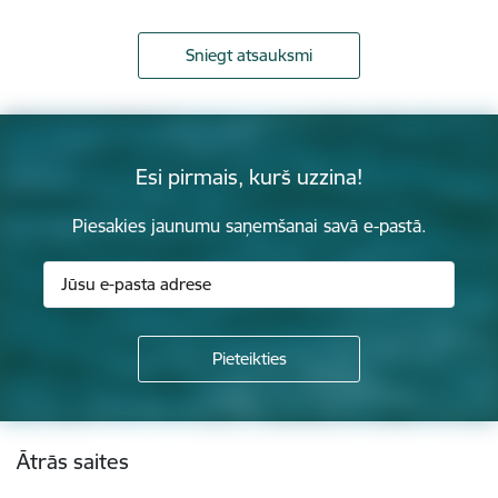
Sniegt atsauksmi
Esi pirmais, kurš uzzina!
Piesakies jaunumu saņemšanai savā e-pastā.
Kājene
Ātrās saites