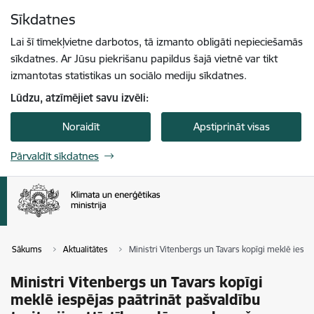
Pāriet uz lapas saturu
Sīkdatnes
Spied
lai meklētu
Enter
Lai šī tīmekļvietne darbotos, tā izmanto obligāti nepieciešamās
sīkdatnes. Ar Jūsu piekrišanu papildus šajā vietnē var tikt
izmantotas statistikas un sociālo mediju sīkdatnes.
Lūdzu, atzīmējiet savu izvēli:
Noraidīt
Apstiprināt visas
Pārvaldīt sīkdatnes
Sākums
Aktualitātes
Ministri Vitenbergs un Tavars kopīgi meklē iespēj
Ministri Vitenbergs un Tavars kopīgi
meklē iespējas paātrināt pašvaldību