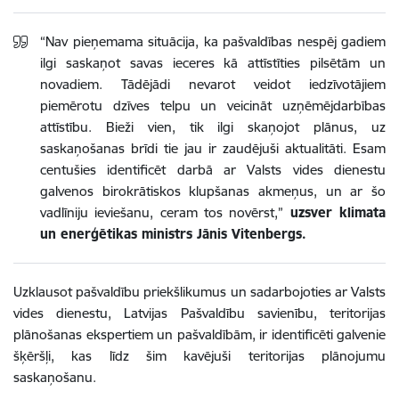
“Nav pieņemama situācija, ka pašvaldības nespēj gadiem
ilgi saskaņot savas ieceres kā attīstīties pilsētām un
novadiem. Tādējādi nevarot veidot iedzīvotājiem
piemērotu dzīves telpu un veicināt uzņēmējdarbības
attīstību. Bieži vien, tik ilgi skaņojot plānus, uz
saskaņošanas brīdi tie jau ir zaudējuši aktualitāti. Esam
centušies identificēt darbā ar Valsts vides dienestu
galvenos birokrātiskos klupšanas akmeņus, un ar šo
vadlīniju ieviešanu, ceram tos novērst,”
uzsver klimata
un enerģētikas ministrs Jānis Vitenbergs.
Uzklausot pašvaldību priekšlikumus un sadarbojoties ar Valsts
vides dienestu, Latvijas Pašvaldību savienību, teritorijas
plānošanas ekspertiem un pašvaldībām, ir identificēti galvenie
šķēršļi, kas līdz šim kavējuši teritorijas plānojumu
saskaņošanu.