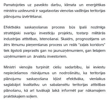
Pamatojoties uz paveikto darbu, klimata un enerģētikas
ministra uzdevumā ir sagatavotas vienotas vadlīnijas teritorijas
plānojumu izvērtēšanai.
Efektīvāks saskaņošanas process būs īpaši nozīmīgs
stratēģiski svarīgu investīciju projektu, tostarp militārās
industrijas attīstības, īstenošanai. Skaidrs, prognozējams un
ātrs lēmumu pieņemšanas process un reāls “zaļais koridors”
tiek ilgstoši pieprasīts gan no jaunuzņēmumiem, gan lielajiem
uzņēmumiem un ārvalstu investoriem.
Ministri vienojās turpināt ciešu sadarbību, lai ieviestu
nepieciešamos risinājumus un nodrošinātu, ka teritorijas
plānojumu saskaņošana kļūst efektīvāka, vienlaikus
saglabājot kvalitatīvu un sabalansētu teritorijas attīstības
plānošanu, kā arī tuvākajā laikā informēt par nākamajiem
praktiskajiem soļiem.