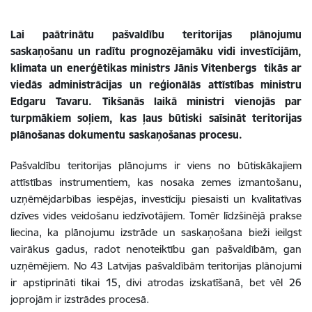
Lai paātrinātu pašvaldību teritorijas plānojumu
saskaņošanu un radītu prognozējamāku vidi investīcijām,
klimata un enerģētikas ministrs Jānis Vitenbergs tikās ar
viedās administrācijas un reģionālās attīstības ministru
Edgaru Tavaru. Tikšanās laikā ministri vienojās par
turpmākiem soļiem, kas ļaus būtiski saīsināt teritorijas
plānošanas dokumentu saskaņošanas procesu.
Pašvaldību teritorijas plānojums ir viens no būtiskākajiem
attīstības instrumentiem, kas nosaka zemes izmantošanu,
uzņēmējdarbības iespējas, investīciju piesaisti un kvalitatīvas
dzīves vides veidošanu iedzīvotājiem. Tomēr līdzšinējā prakse
liecina, ka plānojumu izstrāde un saskaņošana bieži ieilgst
vairākus gadus, radot nenoteiktību gan pašvaldībām, gan
uzņēmējiem. No 43 Latvijas pašvaldībām teritorijas plānojumi
ir apstiprināti tikai 15, divi atrodas izskatīšanā, bet vēl 26
joprojām ir izstrādes procesā.