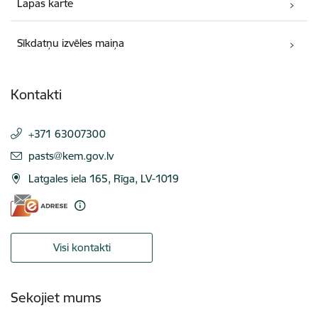
Lapas karte
Sīkdatņu izvēles maiņa
Kontakti
+371 63007300
E-pasts:
pasts@kem.gov.lv
Latgales iela 165, Rīga, LV-1019
Visi kontakti
Sekojiet mums