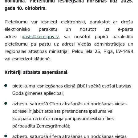
nolikumā. Pieteikumu iesniegšana norisinās līdz 2025.
gada 10. oktobrim.
Pieteikumu var iesniegt elektroniski, parakstot ar drošu
elektronisko parakstu un nosūtot uz e-pasta
adresi
pasts@kem.gov.lv
, vai nosūtot papīrā parakstīto
pieteikumu pa pastu uz adresi Viedās administrācijas un
reģionālās attīstības ministrijai, Peldu ielā 25, Rīgā, LV-1494
vai iesniedzot klātienē.
Kritēriji atbalsta saņemšanai
:
pieteikuma iesniegšanas dienā jābūt spēkā esošai Latvijas
Goda ģimenes apliecībai;
azbestu saturošā šīfera atrašanās un nodošanas vietas
adresei ir jābūt atbalsta pretendenta īpašumā vai
kopīpašumā (
informācija par īpašumtiesībām tiek
pārbaudīta Zemesgrāmatā
);
azbestu saturošā šīfera atrašanās un nodošanas vietas