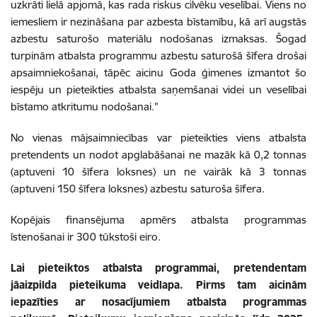
uzkrāti lielā apjomā, kas rada riskus cilvēku veselībai. Viens no
iemesliem ir nezināšana par azbesta bīstamību, kā arī augstās
azbestu saturošo materiālu nodošanas izmaksas. Šogad
turpinām atbalsta programmu azbestu saturošā šīfera drošai
apsaimniekošanai, tāpēc aicinu Goda ģimenes izmantot šo
iespēju un pieteikties atbalsta saņemšanai videi un veselībai
bīstamo atkritumu nodošanai.”
No vienas mājsaimniecības var pieteikties viens atbalsta
pretendents un nodot apglabāšanai ne mazāk kā 0,2 tonnas
(aptuveni 10 šīfera loksnes) un ne vairāk kā 3 tonnas
(aptuveni 150 šīfera loksnes) azbestu saturoša šīfera.
Kopējais finansējuma apmērs atbalsta programmas
īstenošanai ir 300 tūkstoši eiro.
Lai pieteiktos atbalsta programmai, pretendentam
jāaizpilda pieteikuma veidlapa. Pirms tam aicinām
iepazīties ar nosacījumiem atbalsta programmas