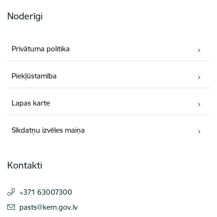
Noderīgi
Privātuma politika
Piekļūstamība
Lapas karte
Sīkdatņu izvēles maiņa
Kontakti
+371 63007300
E-pasts:
pasts@kem.gov.lv