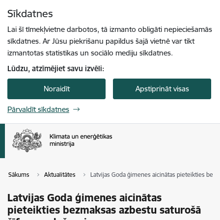
Pāriet uz lapas saturu
Sīkdatnes
Spied
lai meklētu
Enter
Lai šī tīmekļvietne darbotos, tā izmanto obligāti nepieciešamās
sīkdatnes. Ar Jūsu piekrišanu papildus šajā vietnē var tikt
izmantotas statistikas un sociālo mediju sīkdatnes.
Lūdzu, atzīmējiet savu izvēli:
Noraidīt
Apstiprināt visas
Pārvaldīt sīkdatnes
Sākums
Aktualitātes
Latvijas Goda ģimenes aicinātas pieteikties bez
Latvijas Goda ģimenes aicinātas
pieteikties bezmaksas azbestu saturošā