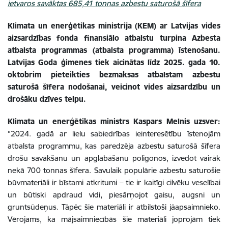
ietvaros savāktas 685,41 tonnas azbestu saturošā šīfera
Klimata un enerģētikas ministrija (KEM) ar Latvijas vides
aizsardzības fonda finansiālo atbalstu turpina Azbesta
atbalsta programmas (atbalsta programma) īstenošanu.
Latvijas Goda ģimenes tiek aicinātas līdz 2025. gada 10.
oktobrim pieteikties bezmaksas atbalstam azbestu
saturošā šīfera nodošanai, veicinot vides aizsardzību un
drošāku dzīves telpu.
Klimata un enerģētikas ministrs Kaspars Melnis uzsver:
“2024. gadā ar lielu sabiedrības ieinteresētību īstenojām
atbalsta programmu, kas paredzēja azbestu saturošā šīfera
drošu savākšanu un apglabāšanu poligonos, izvedot vairāk
nekā 700 tonnas šīfera. Savulaik populārie azbestu saturošie
būvmateriāli ir bīstami atkritumi – tie ir kaitīgi cilvēku veselībai
un būtiski apdraud vidi, piesārņojot gaisu, augsni un
gruntsūdeņus. Tāpēc šie materiāli ir atbilstoši jāapsaimnieko.
Vērojams, ka mājsaimniecībās šie materiāli joprojām tiek