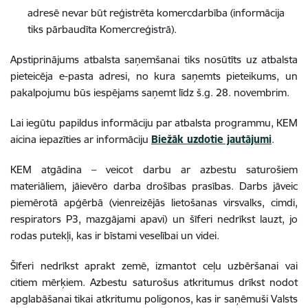
adresē nevar būt reģistrēta komercdarbība (informācija
tiks pārbaudīta Komercreģistrā).
Apstiprinājums atbalsta saņemšanai tiks nosūtīts uz atbalsta
pieteicēja e-pasta adresi, no kura saņemts pieteikums, un
pakalpojumu būs iespējams saņemt līdz š.g. 28. novembrim.
Lai iegūtu papildus informāciju par atbalsta programmu, KEM
aicina iepazīties ar informāciju
Biežāk uzdotie jautājumi
.
KEM atgādina – veicot darbu ar azbestu saturošiem
materiāliem, jāievēro darba drošības prasības. Darbs jāveic
piemērotā apģērbā (vienreizējās lietošanas virsvalks, cimdi,
respirators P3, mazgājami apavi) un šīferi nedrīkst lauzt, jo
rodas putekļi, kas ir bīstami veselībai un videi.
Šīferi nedrīkst aprakt zemē, izmantot ceļu uzbēršanai vai
citiem mērķiem. Azbestu saturošus atkritumus drīkst nodot
apglabāšanai tikai atkritumu poligonos, kas ir saņēmuši Valsts