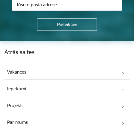
Kājene
Ātrās saites
Vakances
Iepirkumi
Projekti
Par mums