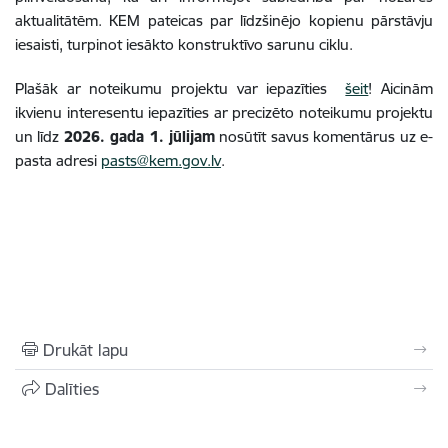
aktualitātēm. KEM pateicas par līdzšinējo kopienu pārstāvju
iesaisti, turpinot iesākto konstruktīvo sarunu ciklu.
Plašāk ar noteikumu projektu var iepazīties
šeit
!
Aicinām
ikvienu interesentu iepazīties ar precizēto noteikumu projektu
un līdz
2026. gada 1. jūlijam
nosūtīt savus komentārus uz e-
pasta adresi
pasts@kem.gov.lv
.
Drukāt lapu
Dalīties