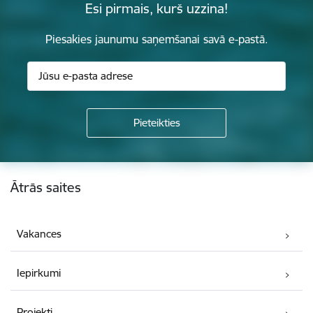
Esi pirmais, kurš uzzina!
Piesakies jaunumu saņemšanai savā e-pastā.
Kājene
Ātrās saites
Vakances
Iepirkumi
Projekti