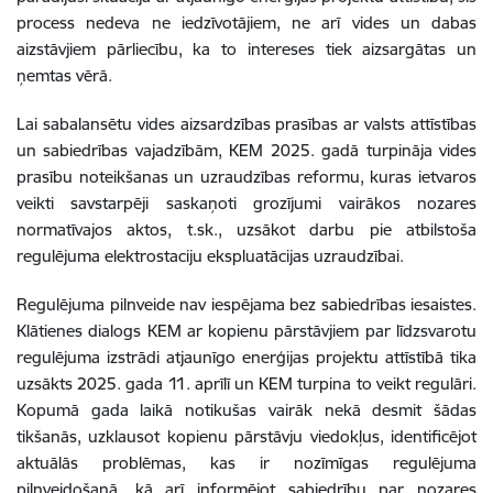
process nedeva ne iedzīvotājiem, ne arī vides un dabas
aizstāvjiem pārliecību, ka to intereses tiek aizsargātas un
ņemtas vērā.
Lai sabalansētu vides aizsardzības prasības ar valsts attīstības
un sabiedrības vajadzībām, KEM 2025. gadā turpināja vides
prasību noteikšanas un uzraudzības reformu, kuras ietvaros
veikti savstarpēji saskaņoti grozījumi vairākos nozares
normatīvajos aktos, t.sk., uzsākot darbu pie atbilstoša
regulējuma elektrostaciju ekspluatācijas uzraudzībai.
Regulējuma pilnveide nav iespējama bez sabiedrības iesaistes.
Klātienes dialogs KEM ar kopienu pārstāvjiem par līdzsvarotu
regulējuma izstrādi atjaunīgo enerģijas projektu attīstībā tika
uzsākts 2025. gada 11. aprīlī un KEM turpina to veikt regulāri.
Kopumā gada laikā notikušas vairāk nekā desmit šādas
tikšanās, uzklausot kopienu pārstāvju viedokļus, identificējot
aktuālās problēmas, kas ir nozīmīgas regulējuma
pilnveidošanā, kā arī informējot sabiedrību par nozares