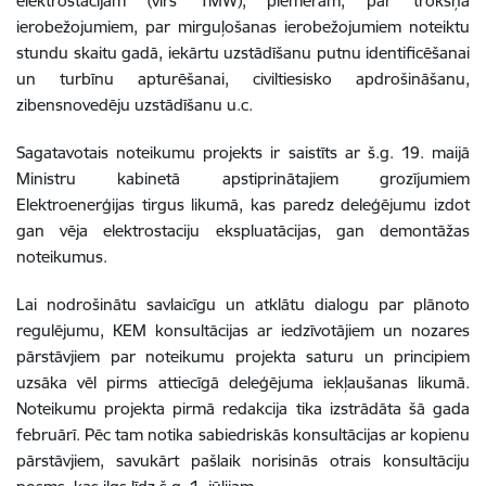
elektrostacijām (virs 1MW), piemēram, par trokšņa
ierobežojumiem, par mirguļošanas ierobežojumiem noteiktu
stundu skaitu gadā, iekārtu uzstādīšanu putnu identificēšanai
un turbīnu apturēšanai, civiltiesisko apdrošināšanu,
zibensnovedēju uzstādīšanu u.c.
Sagatavotais noteikumu projekts ir saistīts ar š.g. 19. maijā
Ministru kabinetā apstiprinātajiem grozījumiem
Elektroenerģijas tirgus likumā, kas paredz deleģējumu izdot
gan vēja elektrostaciju ekspluatācijas, gan demontāžas
noteikumus.
Lai nodrošinātu savlaicīgu un atklātu dialogu par plānoto
regulējumu, KEM konsultācijas ar iedzīvotājiem un nozares
pārstāvjiem par noteikumu projekta saturu un principiem
uzsāka vēl pirms attiecīgā deleģējuma iekļaušanas likumā.
Noteikumu projekta pirmā redakcija tika izstrādāta šā gada
februārī. Pēc tam notika sabiedriskās konsultācijas ar kopienu
pārstāvjiem, savukārt pašlaik norisinās otrais konsultāciju