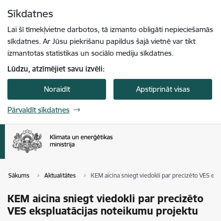
Pāriet uz lapas saturu
Sīkdatnes
Spied
lai meklētu
Enter
Lai šī tīmekļvietne darbotos, tā izmanto obligāti nepieciešamās
sīkdatnes. Ar Jūsu piekrišanu papildus šajā vietnē var tikt
izmantotas statistikas un sociālo mediju sīkdatnes.
Lūdzu, atzīmējiet savu izvēli:
Noraidīt
Apstiprināt visas
Pārvaldīt sīkdatnes
Sākums
Aktualitātes
KEM aicina sniegt viedokli par precizēto VES ek
KEM aicina sniegt viedokli par precizēto
VES ekspluatācijas noteikumu projektu