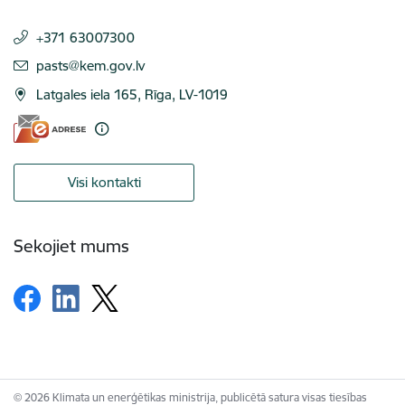
+371 63007300
E-pasts:
pasts@kem.gov.lv
Latgales iela 165, Rīga, LV-1019
Visi kontakti
Sekojiet mums
© 2026 Klimata un enerģētikas ministrija, publicētā satura visas tiesības