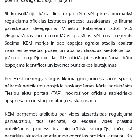
posms, kas ilgs līdz š.g. 1. jūlijam.
Šī konsultāciju kārta tiek organizēta vēl pirms normatīvā
regulējuma oficiālās izstrādes procesa uzsākšanas, jo likumā
paredzētais deleģējums Ministru kabinetam izdot VES
ekspluatācijas un demontāžas prasības vēl nav pieņemts
Saeimā. KEM mērķis ir pēc iespējas agrākā stadijā iesaistīt
visas ieinteresētās puses un apzināt dažādus viedokļus par
plānoto regulējumu, lai līdz oficiālajai saskaņošanai būtu
iespējams identificēt un izvērtēt būtiskākos jautājumus.
Pēc Elektroenerģijas tirgus likuma grozījumu stāšanās spēkā,
nākamā noteikumu projekta saskaņošanas kārta norisināsies
Tiesību aktu portālā (TAP), nodrošinot oficiālu sabiedrisko
apspriešanu un starpinstitūciju saskaņošanu.
KEM pārņemot atbildību par vides aizsardzības regulējuma
pārraudzību, tika secināts, ka esošais vides prasību
noteikšanas process bija birokrātiski smagnējs, taču, kā
parādījusi situācija ar atjaunīgo enerģijas projektu attīstību, šis