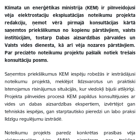
Klimata un enerģētikas ministrija (KEM) ir pilnveidojusi
vēja elektrostaciju ekspluatācijas noteikumu projekta
redakciju, ņemot vērā pirmajā konsultācijas kārtā
saņemtos priekšlikumus no kopienu pārstāvjiem, valsts
institūcijām, tostarp Dabas aizsardzības pārvaldes un
Valsts vides dienesta, kā arī vēja nozares pārstāvjiem.
Par precizēto noteikumu projektu pašlaik notiek trešais
konsultāciju posms.
Saņemtos priekšlikumus KEM iespēju robežās ir iestrādājusi
noteikumu projektā, meklējot līdzsvarotus un praktiski
īstenojamus risinājumus situācijās, kur viedokļi bijuši atšķirīgi.
Projekta pilnveides procesā KEM papildus konsultējusies ar
vides un dabas aizsardzības ekspertiem, izvērtējot gan
tehniskās iespējas, gan starptautisko pieredzi un labo praksi
līdzīgu regulējumu izstrādē.
Noteikumu projekts paredz konkrētas prasības vēja