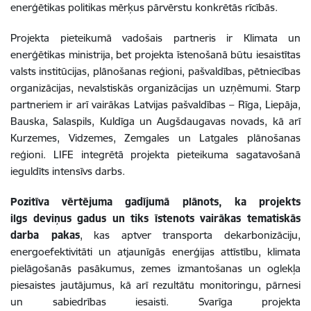
enerģētikas politikas mērķus pārvērstu konkrētās rīcībās.
Projekta pieteikumā vadošais partneris ir Klimata un
enerģētikas ministrija, bet projekta īstenošanā būtu iesaistītas
valsts institūcijas, plānošanas reģioni, pašvaldības, pētniecības
organizācijas, nevalstiskās organizācijas un uzņēmumi. Starp
partneriem ir arī vairākas Latvijas pašvaldības – Rīga, Liepāja,
Bauska, Salaspils, Kuldīga un Augšdaugavas novads, kā arī
Kurzemes, Vidzemes, Zemgales un Latgales plānošanas
reģioni. LIFE integrētā projekta pieteikuma sagatavošanā
ieguldīts intensīvs darbs.
Pozitīva vērtējuma gadījumā plānots, ka projekts
ilgs deviņus gadus un tiks īstenots vairākas tematiskās
darba pakas
, kas aptver transporta dekarbonizāciju,
energoefektivitāti un atjaunīgās enerģijas attīstību, klimata
pielāgošanās pasākumus, zemes izmantošanas un oglekļa
piesaistes jautājumus, kā arī rezultātu monitoringu, pārnesi
un sabiedrības iesaisti. Svarīga projekta