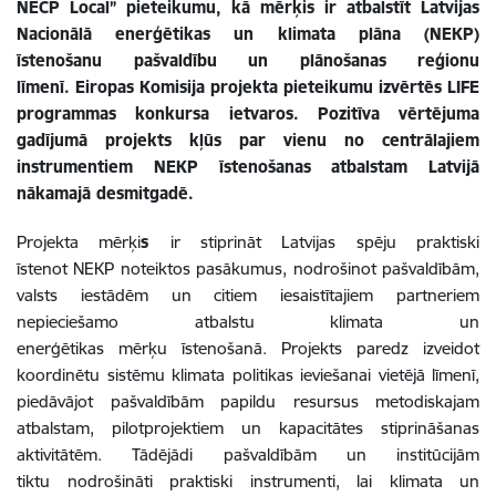
NECP Local” pieteikumu, kā mērķis ir atbalstīt Latvijas
Nacionālā enerģētikas un klimata plāna (NEKP)
īstenošanu pašvaldību un plānošanas reģionu
līmenī. Eiropas Komisija projekta pieteikumu izvērtēs LIFE
programmas konkursa ietvaros. Pozitīva vērtējuma
gadījumā projekts kļūs par vienu no centrālajiem
instrumentiem NEKP īstenošanas atbalstam Latvijā
nākamajā desmitgadē.
Projekta mērķi
s
ir stiprināt Latvijas spēju praktiski
īstenot NEKP noteiktos pasākumus, nodrošinot pašvaldībām,
valsts iestādēm un citiem iesaistītajiem partneriem
nepieciešamo atbalstu klimata un
enerģētikas mērķu īstenošanā. Projekts paredz izveidot
koordinētu sistēmu klimata politikas ieviešanai vietējā līmenī,
piedāvājot pašvaldībām papildu resursus metodiskajam
atbalstam, pilotprojektiem un kapacitātes stiprināšanas
aktivitātēm. Tādējādi pašvaldībām un institūcijām
tiktu nodrošināti praktiski instrumenti, lai klimata un