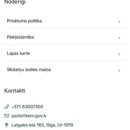
Noderīgi
Privātuma politika
Piekļūstamība
Lapas karte
Sīkdatņu izvēles maiņa
Kontakti
+371 63007300
E-pasts:
pasts@kem.gov.lv
Latgales iela 165, Rīga, LV-1019