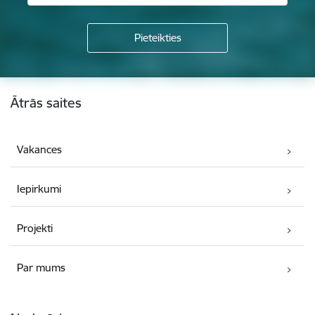
Kājene
Ātrās saites
Vakances
Iepirkumi
Projekti
Par mums