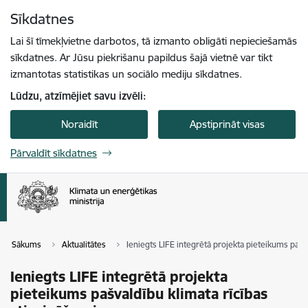
Pāriet uz lapas saturu
Sīkdatnes
Spied
lai meklētu
Enter
Lai šī tīmekļvietne darbotos, tā izmanto obligāti nepieciešamās
sīkdatnes. Ar Jūsu piekrišanu papildus šajā vietnē var tikt
izmantotas statistikas un sociālo mediju sīkdatnes.
Lūdzu, atzīmējiet savu izvēli:
Noraidīt
Apstiprināt visas
Pārvaldīt sīkdatnes
Sākums
Aktualitātes
Ieniegts LIFE integrētā projekta pieteikums pašva
Ieniegts LIFE integrētā projekta
pieteikums pašvaldību klimata rīcības