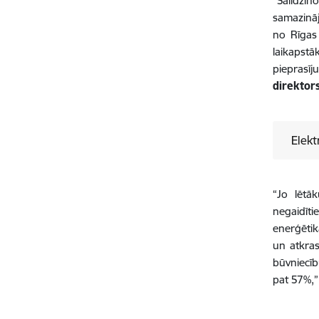
“Salīdzin
samazināj
no Rīgas 
laikapst
pieprasīj
direktor
Elekt
“Jo lētā
negaidīti
enerģētik
un atkras
būvniecīb
pat 57%,