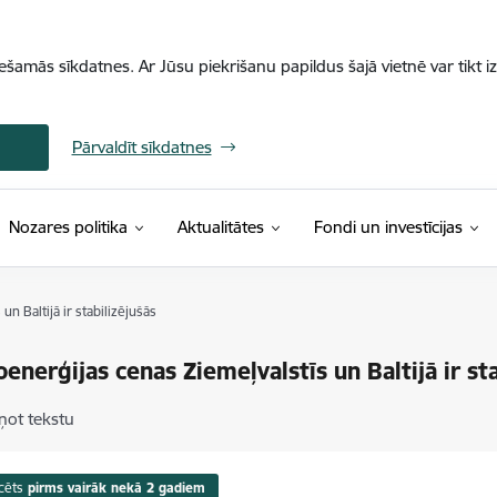
iešamās sīkdatnes. Ar Jūsu piekrišanu papildus šajā vietnē var tikt i
Pārvaldīt sīkdatnes
Nozares politika
Aktualitātes
Fondi un investīcijas
n Baltijā ir stabilizējušās
oenerģijas cenas Ziemeļvalstīs un Baltijā ir st
ņot tekstu
cēts
pirms vairāk nekā 2 gadiem