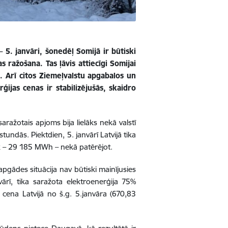
– 5. janvāri, šonedēļ Somijā ir būtiski
s ražošana. Tas ļāvis attiecīgi Somijai
Arī citos Ziemeļvalstu apgabalos un
ijas cenas ir stabilizējušās, skaidro
aražotais apjoms bija lielāks nekā valstī
tundās. Piektdien, 5. janvārī Latvijā tika
k – 29 185 MWh – nekā patērējot.
oapgādes situācija nav būtiski mainījusies
vārī, tika saražota elektroenerģija 75%
 cena Latvijā no š.g. 5.janvāra (670,83