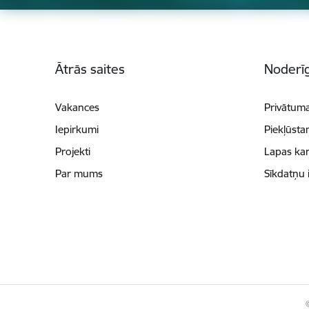
Kājene
Ātrās saites
Noderīg
Vakances
Privātuma
Iepirkumi
Piekļūsta
Projekti
Lapas kar
Par mums
Sīkdatņu 