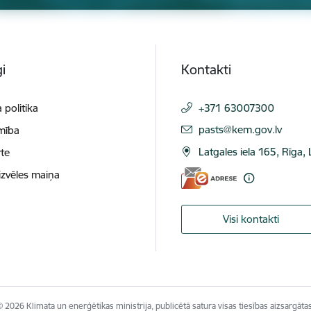
i
Kontakti
 politika
+371 63007300
E-pasts:
pasts@kem.gov.lv
mība
Latgales iela 165, Rīga,
te
izvēles maiņa
Visi kontakti
© 2026 Klimata un enerģētikas ministrija, publicētā satura visas tiesības aizsargātas