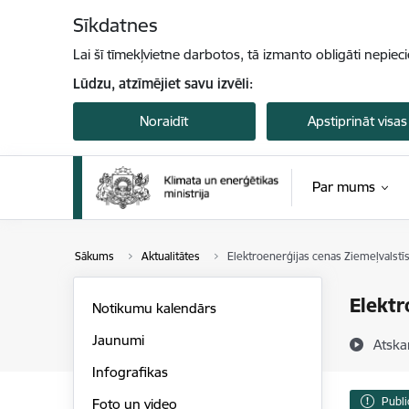
Pāriet uz lapas saturu
Sīkdatnes
Lai šī tīmekļvietne darbotos, tā izmanto obligāti nepiec
Lūdzu, atzīmējiet savu izvēli:
Noraidīt
Apstiprināt visas
Par mums
Sākums
Aktualitātes
Elektroenerģijas cenas Ziemeļvalstīs u
Elektr
Notikumu kalendārs
Jaunumi
Atska
Infografikas
Publi
Foto un video