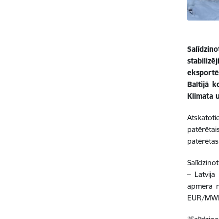
Salīdzino
stabilizē
eksportē
Baltijā 
Klimata 
Atskatoti
patērētais
patērētas
Salīdzino
– Latvija
apmērā no
EUR/MWh) 