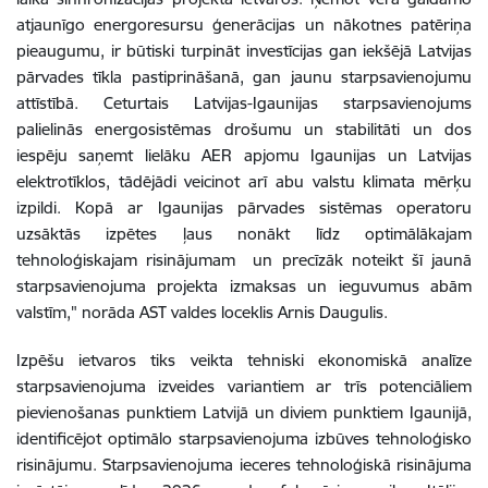
atjaunīgo energoresursu ģenerācijas un nākotnes patēriņa
pieaugumu, ir būtiski turpināt investīcijas gan iekšējā Latvijas
pārvades tīkla pastiprināšanā, gan jaunu starpsavienojumu
attīstībā. Ceturtais Latvijas-Igaunijas starpsavienojums
palielinās energosistēmas drošumu un stabilitāti un dos
iespēju saņemt lielāku AER apjomu Igaunijas un Latvijas
elektrotīklos, tādējādi veicinot arī abu valstu klimata mērķu
izpildi. Kopā ar Igaunijas pārvades sistēmas operatoru
uzsāktās izpētes ļaus nonākt līdz optimālākajam
tehnoloģiskajam risinājumam un precīzāk noteikt šī jaunā
starpsavienojuma projekta izmaksas un ieguvumus abām
valstīm," norāda AST valdes loceklis Arnis Daugulis.
Izpēšu ietvaros tiks veikta tehniski ekonomiskā analīze
starpsavienojuma izveides variantiem ar trīs potenciāliem
pievienošanas punktiem Latvijā un diviem punktiem Igaunijā,
identificējot optimālo starpsavienojuma izbūves tehnoloģisko
risinājumu. Starpsavienojuma ieceres tehnoloģiskā risinājuma