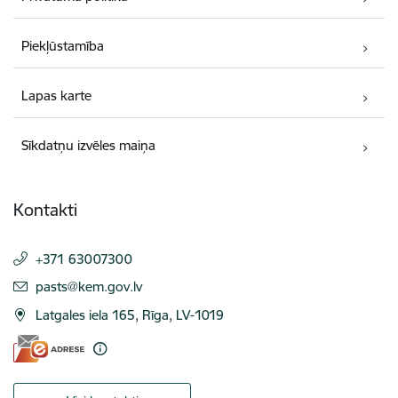
Piekļūstamība
Lapas karte
Sīkdatņu izvēles maiņa
Kontakti
+371 63007300
E-pasts:
pasts@kem.gov.lv
Latgales iela 165, Rīga, LV-1019