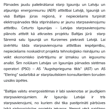
Pārvades jaudu palielināšanai starp Igauniju un Latviju un
atjaunīgo energoresursu (AER) attīstībai Latvijā, Igaunijā un
visā Baltijas jūras reģionā, ir nepieciešams turpināt
elektropārvades tīkla stiprināšanu ar jaunu starpsavienojumu
attīstību. Ceturto Igaunijas – Latvijas starpsavienojumu
plānots attīstīt kā atkrastes projektu Baltijas jūrā starp
Sāremā salu Igaunijā un Kurzemes piekrasti Latvijā. Lai
izvērtētu šāda starpsavienojuma attīstības iespējamību,
nepieciešams noskaidrot projekta tehnoloģisko risinājumu un
veikt ekonomisko izvērtējumu ar izmaksu un ieguvumu
analīzi. Šim nolūkam Latvijas un Igaunijas pārvades sistēmas
operatori (PSO) – AS "Augstsprieguma tīkls" (AST) un AS
"Elering" sadarbībā ar starptautiskiem konsultantiem šoruden
uzsāks izpētes.
"Baltijas valstu energosistēmas ir labi savienotas ar jaudīgiem
starpsavienojumiem. Ar Igauniju Latvijai ir trīs
starpsavienojumi, no kuriem divi tika pastiprināti pārbūves
laikā sinhronizācijas projekta ietvaros. Ņemot vērā gaidāmo