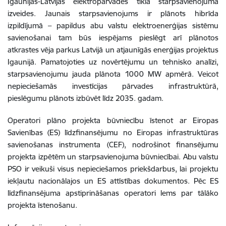
Igaunijas-Latvijas elektropārvades tīkla starpsavienojuma
izveides. Jaunais starpsavienojums ir plānots hibrīda
izpildījumā – papildus abu valstu elektroenerģijas sistēmu
savienošanai tam būs iespējams pieslēgt arī plānotos
atkrastes vēja parkus Latvijā un atjaunīgās enerģijas projektus
Igaunijā. Pamatojoties uz novērtējumu un tehnisko analīzi,
starpsavienojumu jauda plānota 1000 MW apmērā. Veicot
nepieciešamās investīcijas pārvades infrastruktūrā,
pieslēgumu plānots izbūvēt līdz 2035. gadam.
Operatori plāno projekta būvniecību īstenot ar Eiropas
Savienības (ES) līdzfinansējumu no Eiropas infrastruktūras
savienošanas instrumenta (CEF), nodrošinot finansējumu
projekta izpētēm un starpsavienojuma būvniecībai. Abu valstu
PSO ir veikuši visus nepieciešamos priekšdarbus, lai projektu
iekļautu nacionālajos un ES attīstības dokumentos. Pēc ES
līdzfinansējuma apstiprināšanas operatori lems par tālāko
projekta īstenošanu.