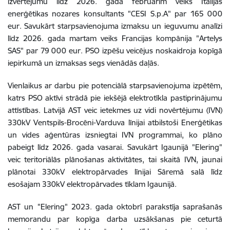
izvērtējumu līdz 2026. gada februārim veiks Itālijas
enerģētikas nozares konsultants "CESI S.p.A" par 165 000
eur. Savukārt starpsavienojuma izmaksu un ieguvumu analīzi
līdz 2026. gada martam veiks Francijas kompānija "Artelys
SAS" par 79 000 eur. PSO izpēšu veicējus noskaidroja kopīgā
iepirkumā un izmaksas segs vienādās daļās.
Vienlaikus ar darbu pie potenciālā starpsavienojuma izpētēm,
katrs PSO aktīvi strādā pie iekšējā elektrotīkla pastiprinājumu
attīstības. Latvijā AST veic ietekmes uz vidi novērtējumu (IVN)
330kV Ventspils-Brocēni-Varduva līnijai atbilstoši Enerģētikas
un vides aģentūras izsniegtai IVN programmai, ko plāno
pabeigt līdz 2026. gada vasarai. Savukārt Igaunijā "Elering"
veic teritoriālās plānošanas aktivitātes, tai skaitā IVN, jaunai
plānotai 330kV elektropārvades līnijai Sāremā salā līdz
esošajam 330kV elektropārvades tīklam Igaunijā.
AST un "Elering" 2023. gada oktobrī parakstīja saprašanās
memorandu par kopīga darba uzsākšanas pie ceturtā