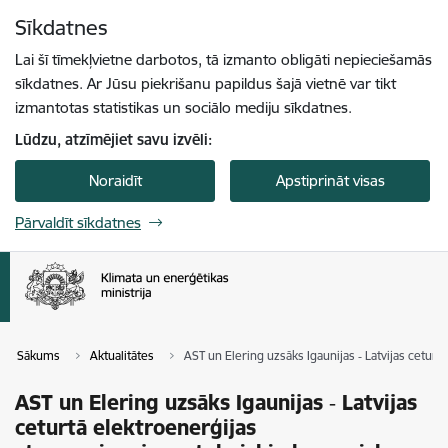
Pāriet uz lapas saturu
Sīkdatnes
Spied
lai meklētu
Enter
Lai šī tīmekļvietne darbotos, tā izmanto obligāti nepieciešamās
sīkdatnes. Ar Jūsu piekrišanu papildus šajā vietnē var tikt
izmantotas statistikas un sociālo mediju sīkdatnes.
Lūdzu, atzīmējiet savu izvēli:
Noraidīt
Apstiprināt visas
Pārvaldīt sīkdatnes
Sākums
Aktualitātes
AST un Elering uzsāks Igaunijas ‑ Latvijas cetur
AST un Elering uzsāks Igaunijas ‑ Latvijas
ceturtā elektroenerģijas