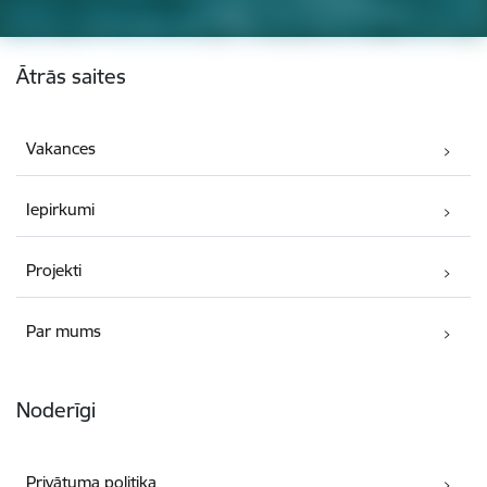
Kājene
Ātrās saites
Vakances
Iepirkumi
Projekti
Par mums
Noderīgi
Privātuma politika