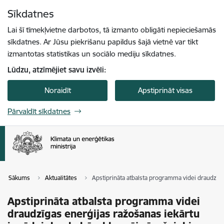
Pāriet uz lapas saturu
Sīkdatnes
Spied
lai meklētu
Enter
Lai šī tīmekļvietne darbotos, tā izmanto obligāti nepieciešamās
sīkdatnes. Ar Jūsu piekrišanu papildus šajā vietnē var tikt
izmantotas statistikas un sociālo mediju sīkdatnes.
Lūdzu, atzīmējiet savu izvēli:
Noraidīt
Apstiprināt visas
Pārvaldīt sīkdatnes
Sākums
Aktualitātes
Apstiprināta atbalsta programma videi draudzīg
Apstiprināta atbalsta programma videi
draudzīgas enerģijas ražošanas iekārtu