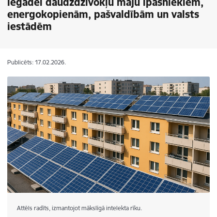
iegādei daudzdzīvokļu māju īpašniekiem,
energokopienām, pašvaldībām un valsts
iestādēm
Publicēts: 17.02.2026.
Attēls radīts, izmantojot mākslīgā intelekta rīku.