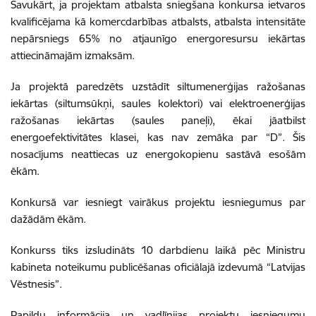
Savukārt, ja projektam atbalsta sniegšana konkursa ietvaros
kvalificējama kā komercdarbības atbalsts, atbalsta intensitāte
nepārsniegs 65% no atjaunīgo energoresursu iekārtas
attiecināmajām izmaksām.
Ja projektā paredzēts uzstādīt siltumenerģijas ražošanas
iekārtas (siltumsūkņi, saules kolektori) vai elektroenerģijas
ražošanas iekārtas (saules paneļi), ēkai jāatbilst
energoefektivitātes klasei, kas nav zemāka par “D”. Šis
nosacījums neattiecas uz energokopienu sastāvā esošām
ēkām.
Konkursā var iesniegt vairākus projektu iesniegumus par
dažādām ēkām.
Konkurss tiks izsludināts 10 darbdienu laikā pēc Ministru
kabineta noteikumu publicēšanas oficiālajā izdevumā “Latvijas
Vēstnesis”.
Papildu informācija un vadlīnijas projektu iesniegumu