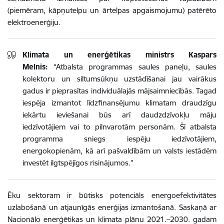
(piemēram, kāpņutelpu un ārtelpas apgaismojumu) patērēto
elektroenerģiju.
Klimata un enerģētikas ministrs Kaspars
Melnis:
“Atbalsta programmas saules paneļu, saules
kolektoru un siltumsūkņu uzstādīšanai jau vairākus
gadus ir pieprasītas individuālajās mājsaimniecībās. Tagad
iespēja izmantot līdzfinansējumu klimatam draudzīgu
iekārtu ieviešanai būs arī daudzdzīvokļu māju
iedzīvotājiem vai to pilnvarotām personām. Šī atbalsta
programma sniegs iespēju iedzīvotājiem,
energokopienām, kā arī pašvaldībām un valsts iestādēm
investēt ilgtspējīgos risinājumos.”
Ēku sektoram ir būtisks potenciāls energoefektivitātes
uzlabošanā un atjaunīgās enerģijas izmantošanā. Saskaņā ar
Nacionālo enerģētikas un klimata plānu 2021.–2030. gadam