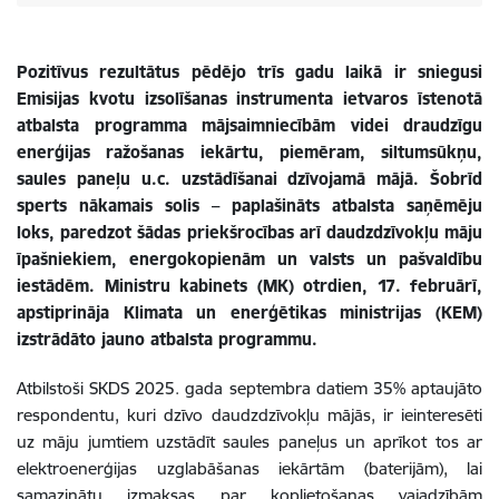
Pozitīvus rezultātus pēdējo trīs gadu laikā ir sniegusi
Emisijas kvotu izsolīšanas instrumenta ietvaros īstenotā
atbalsta programma mājsaimniecībām videi draudzīgu
enerģijas ražošanas iekārtu, piemēram, siltumsūkņu,
saules paneļu u.c. uzstādīšanai dzīvojamā mājā. Šobrīd
sperts nākamais solis – paplašināts atbalsta saņēmēju
loks, paredzot šādas priekšrocības arī daudzdzīvokļu māju
īpašniekiem, energokopienām un valsts un pašvaldību
iestādēm. Ministru kabinets (MK) otrdien, 17. februārī,
apstiprināja Klimata un enerģētikas ministrijas (KEM)
izstrādāto jauno atbalsta programmu.
Atbilstoši SKDS 2025. gada septembra datiem 35% aptaujāto
respondentu, kuri dzīvo daudzdzīvokļu mājās, ir ieinteresēti
uz māju jumtiem uzstādīt saules paneļus un aprīkot tos ar
elektroenerģijas uzglabāšanas iekārtām (baterijām), lai
samazinātu izmaksas par koplietošanas vajadzībām