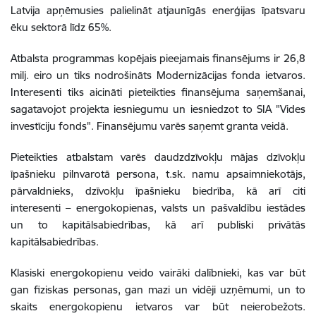
Latvija apņēmusies palielināt atjaunīgās enerģijas īpatsvaru
ēku sektorā līdz 65%.
Atbalsta programmas kopējais pieejamais finansējums ir 26,8
milj. eiro un tiks nodrošināts Modernizācijas fonda ietvaros.
Interesenti tiks aicināti pieteikties finansējuma saņemšanai,
sagatavojot projekta iesniegumu un iesniedzot to SIA "Vides
investīciju fonds". Finansējumu varēs saņemt granta veidā.
Pieteikties atbalstam varēs daudzdzīvokļu mājas dzīvokļu
īpašnieku pilnvarotā persona, t.sk. namu apsaimniekotājs,
pārvaldnieks, dzīvokļu īpašnieku biedrība, kā arī citi
interesenti – energokopienas, valsts un pašvaldību iestādes
un to kapitālsabiedrības, kā arī publiski privātās
kapitālsabiedrības.
Klasiski energokopienu veido vairāki dalībnieki, kas var būt
gan fiziskas personas, gan mazi un vidēji uzņēmumi, un to
skaits energokopienu ietvaros var būt neierobežots.