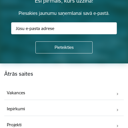
Esi pirmais, kurš uzzina!
Piesakies jaunumu saņemšanai savā e-pastā.
Kājene
Ātrās saites
Vakances
Iepirkumi
Projekti