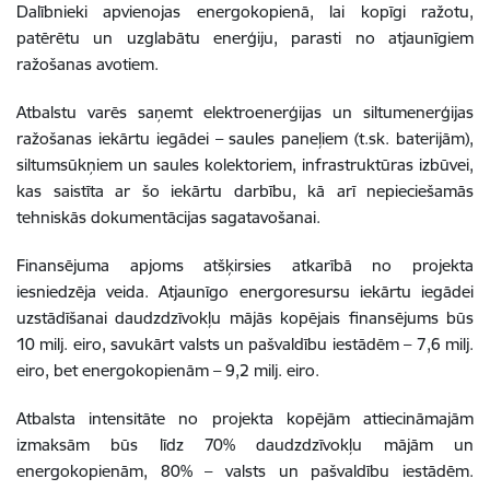
Dalībnieki apvienojas energokopienā, lai kopīgi ražotu,
patērētu un uzglabātu enerģiju, parasti no atjaunīgiem
ražošanas avotiem.
Atbalstu varēs saņemt elektroenerģijas un siltumenerģijas
ražošanas iekārtu iegādei – saules paneļiem (t.sk. baterijām),
siltumsūkņiem un saules kolektoriem, infrastruktūras izbūvei,
kas saistīta ar šo iekārtu darbību, kā arī nepieciešamās
tehniskās dokumentācijas sagatavošanai.
Finansējuma apjoms atšķirsies atkarībā no projekta
iesniedzēja veida. Atjaunīgo energoresursu iekārtu iegādei
uzstādīšanai daudzdzīvokļu mājās kopējais finansējums būs
10 milj. eiro, savukārt valsts un pašvaldību iestādēm – 7,6 milj.
eiro, bet energokopienām – 9,2 milj. eiro.
Atbalsta intensitāte no projekta kopējām attiecināmajām
izmaksām būs līdz 70% daudzdzīvokļu mājām un
energokopienām, 80% – valsts un pašvaldību iestādēm.