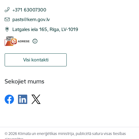
+371 63007300
E-pasts:
pasts@kem.gov.lv
Latgales iela 165, Rīga, LV-1019
Visi kontakti
Sekojiet mums
© 2026 Klimata un enerģētikas ministrija, publicētā satura visas tiesības