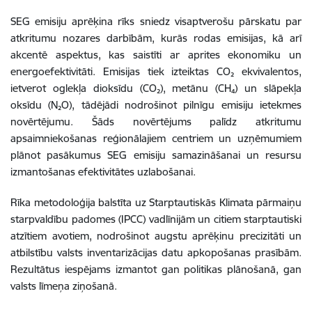
SEG emisiju aprēķina rīks sniedz visaptverošu pārskatu par
atkritumu nozares darbībām, kurās rodas emisijas, kā arī
akcentē aspektus, kas saistīti ar aprites ekonomiku un
energoefektivitāti. Emisijas tiek izteiktas CO₂ ekvivalentos,
ietverot oglekļa dioksīdu (CO₂), metānu (CH₄) un slāpekļa
oksīdu (N₂O), tādējādi nodrošinot pilnīgu emisiju ietekmes
novērtējumu. Šāds novērtējums palīdz atkritumu
apsaimniekošanas reģionālajiem centriem un uzņēmumiem
plānot pasākumus SEG emisiju samazināšanai un resursu
izmantošanas efektivitātes uzlabošanai.
Rīka metodoloģija balstīta uz Starptautiskās Klimata pārmaiņu
starpvaldību padomes (IPCC) vadlīnijām un citiem starptautiski
atzītiem avotiem, nodrošinot augstu aprēķinu precizitāti un
atbilstību valsts inventarizācijas datu apkopošanas prasībām.
Rezultātus iespējams izmantot gan politikas plānošanā, gan
valsts līmeņa ziņošanā.