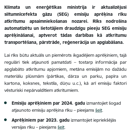
Klimata un enerģētikas ministrija ir aktualizējusi
siltumnīcefekta gāzu (SEG) emisiju aprēķina rīku
atkritumu apsaimniekošanas nozarei.
Rīks nodrošina
automatizētu un lietotājiem draudzīgu pieeju SEG emisiju
aprēķināšanai, aptverot tādas darbības kā atkritumu
transportēšana, pārstrāde, reģenerācija un apglabāšana.
Lai rīks būtu aktuāls un piemērots ikgadējiem aprēķiniem, tajā
regulāri tiek atjaunoti pamatdati – tostarp informācija par
apglabāto atkritumu apjomiem, metāna emisijām no dažādu
materiālu plūsmām (pārtikas, dārza un parku, papīra un
kartona, koksnes, tekstila, dūņu u.c.), kā arī emisiju faktori
vēsturiski nepārvaldītiem atkritumiem.
Emisiju aprēķiniem par 2024. gadu
izmantojiet šogad
atjaunoto emisiju aprēķina rīku – pieejams
šeit
.
Aprēķiniem par 2023. gadu
izmantojiet iepriekšējās
versijas rīku – pieejams
šeit
.