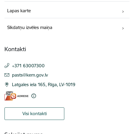
Lapas karte
Sīkdatņu izvēles maiņa
Kontakti
+371 63007300
E-pasts:
pasts@kem.gov.lv
Latgales iela 165, Rīga, LV-1019
Visi kontakti