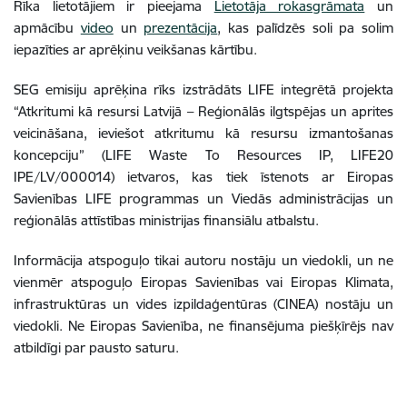
Rīka lietotājiem ir pieejama
Lietotāja rokasgrāmata
un
apmācību
video
un
prezentācija
, kas palīdzēs soli pa solim
iepazīties ar aprēķinu veikšanas kārtību.
SEG emisiju aprēķina rīks izstrādāts LIFE integrētā projekta
“Atkritumi kā resursi Latvijā – Reģionālās ilgtspējas un aprites
veicināšana, ieviešot atkritumu kā resursu izmantošanas
koncepciju” (LIFE Waste To Resources IP, LIFE20
IPE/LV/000014) ietvaros, kas tiek īstenots ar Eiropas
Savienības LIFE programmas un Viedās administrācijas un
reģionālās attīstības ministrijas finansiālu atbalstu.
Informācija atspoguļo tikai autoru nostāju un viedokli, un ne
vienmēr atspoguļo Eiropas Savienības vai Eiropas Klimata,
infrastruktūras un vides izpildaģentūras (CINEA) nostāju un
viedokli. Ne Eiropas Savienība, ne finansējuma piešķīrējs nav
atbildīgi par pausto saturu.