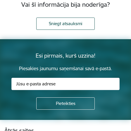
Vai šī informācija bija noderīga?
Sniegt atsauksmi
Esi pirmais, kurš uzzina!
Piesakies jaunumu saņemšanai savā e-pastā.
Kājene
Ātrās saites