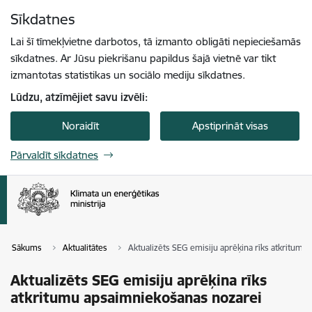
Pāriet uz lapas saturu
Sīkdatnes
Spied
lai meklētu
Enter
Lai šī tīmekļvietne darbotos, tā izmanto obligāti nepieciešamās
sīkdatnes. Ar Jūsu piekrišanu papildus šajā vietnē var tikt
izmantotas statistikas un sociālo mediju sīkdatnes.
Lūdzu, atzīmējiet savu izvēli:
Noraidīt
Apstiprināt visas
Pārvaldīt sīkdatnes
Sākums
Aktualitātes
Aktualizēts SEG emisiju aprēķina rīks atkritum
Aktualizēts SEG emisiju aprēķina rīks
atkritumu apsaimniekošanas nozarei