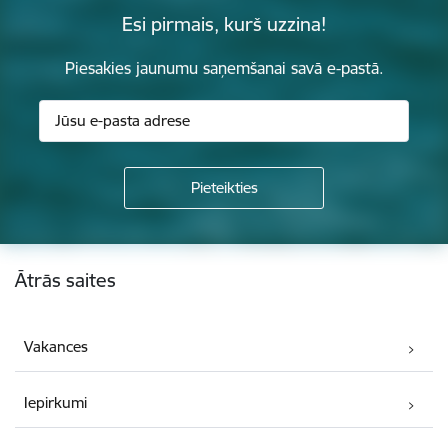
Esi pirmais, kurš uzzina!
Piesakies jaunumu saņemšanai savā e-pastā.
Kājene
Ātrās saites
Vakances
Iepirkumi