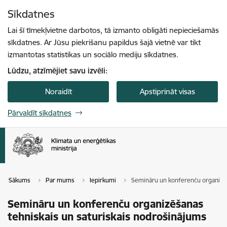
Pāriet uz lapas saturu
Sīkdatnes
Spied
lai meklētu
Enter
Lai šī tīmekļvietne darbotos, tā izmanto obligāti nepieciešamās
sīkdatnes. Ar Jūsu piekrišanu papildus šajā vietnē var tikt
izmantotas statistikas un sociālo mediju sīkdatnes.
Lūdzu, atzīmējiet savu izvēli:
Noraidīt
Apstiprināt visas
Pārvaldīt sīkdatnes
Sākums
Par mums
Iepirkumi
Semināru un konferenču organizēš
Semināru un konferenču organizēšanas
tehniskais un saturiskais nodrošinājums