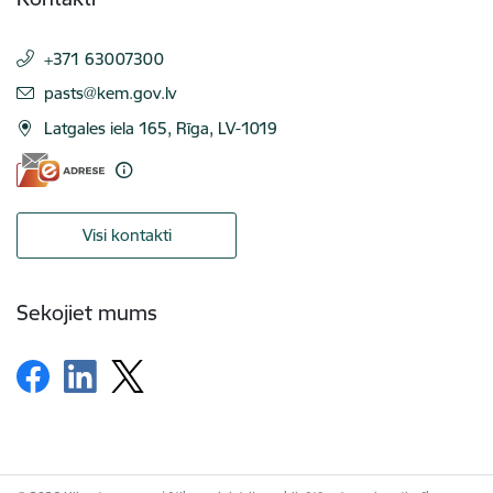
+371 63007300
E-pasts:
pasts@kem.gov.lv
Latgales iela 165, Rīga, LV-1019
Visi kontakti
Sekojiet mums