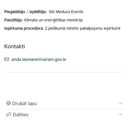
Piegādātājs / izpildītājs:
SIA Meduza Events
Pasūtītājs
Klimata un enerģētikas ministrija
Iepirkuma procedūra
2.pielikumā minēto pakalpojumu iepirkumi
Kontakti
E-pasts:
anda.lasmane@varam.gov.lv
Drukāt lapu
Dalīties