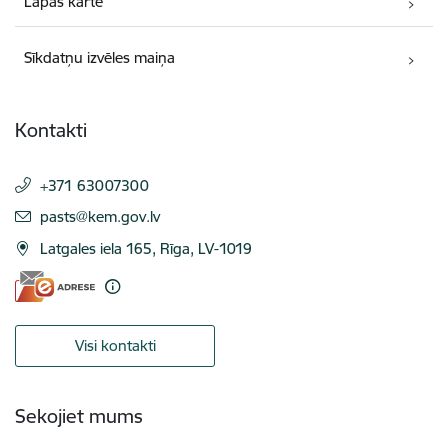
Lapas karte
Sīkdatņu izvēles maiņa
Kontakti
+371 63007300
E-pasts:
pasts@kem.gov.lv
Latgales iela 165, Rīga, LV-1019
Visi kontakti
Sekojiet mums