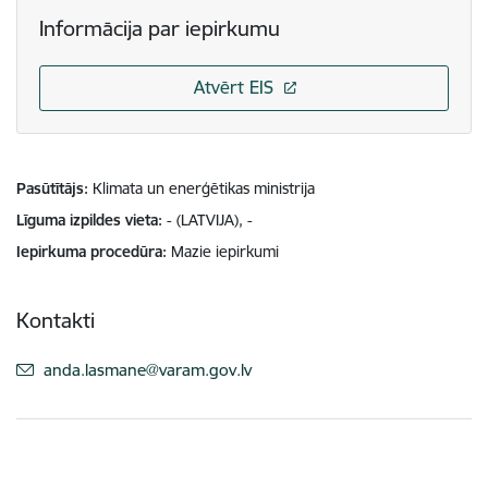
Informācija par iepirkumu
Atvērt EIS
Pasūtītājs
Klimata un enerģētikas ministrija
Līguma izpildes vieta
- (LATVIJA), -
Iepirkuma procedūra
Mazie iepirkumi
Kontakti
E-pasts:
anda.lasmane@varam.gov.lv