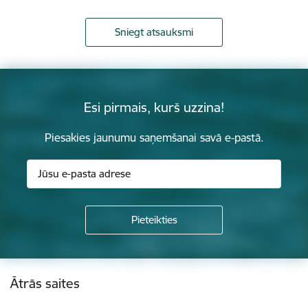
Sniegt atsauksmi
Esi pirmais, kurš uzzina!
Piesakies jaunumu saņemšanai savā e-pastā.
Kājene
Ātrās saites