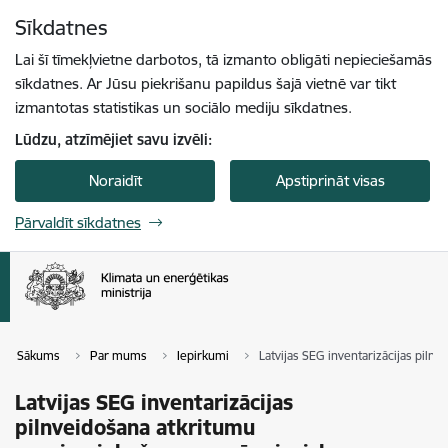
Pāriet uz lapas saturu
Sīkdatnes
Spied
lai meklētu
Enter
Lai šī tīmekļvietne darbotos, tā izmanto obligāti nepieciešamās
sīkdatnes. Ar Jūsu piekrišanu papildus šajā vietnē var tikt
izmantotas statistikas un sociālo mediju sīkdatnes.
Lūdzu, atzīmējiet savu izvēli:
Noraidīt
Apstiprināt visas
Pārvaldīt sīkdatnes
Sākums
Par mums
Iepirkumi
Latvijas SEG inventarizācijas pil
Latvijas SEG inventarizācijas
pilnveidošana atkritumu