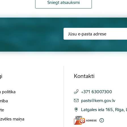
Sniegt atsauksmi
i
Kontakti
 politika
+371 63007300
E-pasts:
pasts@kem.gov.lv
mība
Latgales iela 165, Rīga,
te
izvēles maiņa