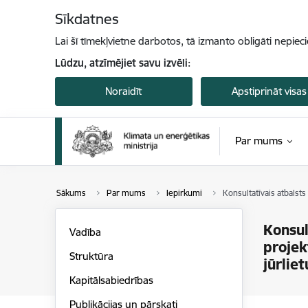
Pāriet uz lapas saturu
Sīkdatnes
Lai šī tīmekļvietne darbotos, tā izmanto obligāti nepiec
Lūdzu, atzīmējiet savu izvēli:
Noraidīt
Apstiprināt visas
Par mums
Sākums
Par mums
Iepirkumi
Konsultatīvais atbalsts
Konsul
Vadība
projek
Struktūra
jūrlie
Kapitālsabiedrības
Publikācijas un pārskati