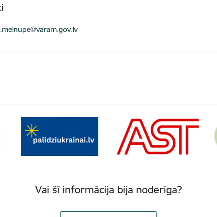
i
ts:
a.melnupe@varam.gov.lv
Vai šī informācija bija noderīga?