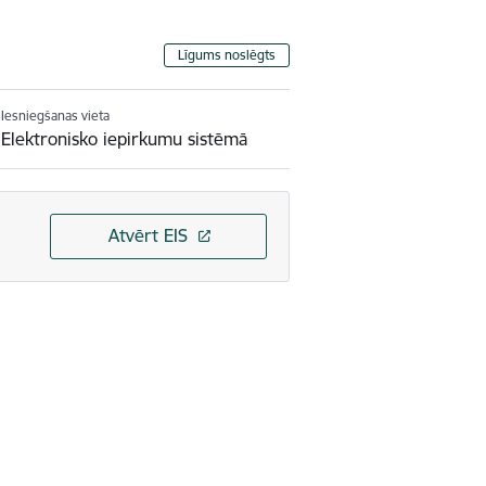
Līgums noslēgts
Iesniegšanas vieta
Elektronisko iepirkumu sistēmā
Atvērt EIS