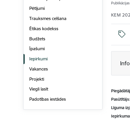
Publikācija
Pētījumi
KEM 20
Trauksmes celšana
Ētikas kodekss
Budžets
Īpašumi
Iepirkumi
Inf
Vakances
Projekti
Viegli lasīt
Piegādātājs
Padotības iestādes
Pasūtītājs
Līguma izp
Iepirkuma