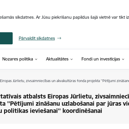
iešamās sīkdatnes. Ar Jūsu piekrišanu papildus šajā vietnē var tikt i
Pārvaldīt sīkdatnes
Nozares politika
Aktualitātes
Fondi un investīcijas
 Eiropas Jūrlietu, zivsaimniecības un akvakultūras fonda projekta ''Pētījumi zināšanu
tatīvais atbalsts Eiropas Jūrlietu, zivsaimnie
ta ''Pētījumi zināšanu uzlabošanai par jūras v
tu politikas ieviešanai'' koordinēšanai