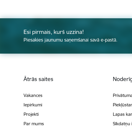
Esi pirmais, kurš uzzina!
Piesakies jaunumu saņemšanai savā e-pastā.
Kājene
Ātrās saites
Noderīg
Vakances
Privātuma
Iepirkumi
Piekļūsta
Projekti
Lapas kar
Par mums
Sīkdatņu 