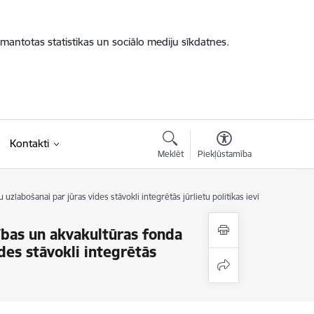
zmantotas statistikas un sociālo mediju sīkdatnes.
Kontakti
Meklēt
Piekļūstamība
 uzlabošanai par jūras vides stāvokli integrētās jūrlietu politikas ieviešanai'' koor
cības un akvakultūras fonda
ides stāvokli integrētās