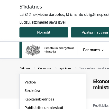
Pāriet uz lapas saturu
Sīkdatnes
Lai šī tīmekļvietne darbotos, tā izmanto obligāti nepiec
Lūdzu, atzīmējiet savu izvēli:
Noraidīt
Apstiprināt visas
Par mums
Sākums
Par mums
Iepirkumi
Ekonomikas ministrijas
Ekonom
Vadība
minist
Struktūra
Kapitālsabiedrības
Publikācija
Publikācijas un pārskati