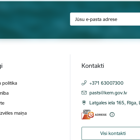
i
Kontakti
 politika
+371 63007300
E-pasts:
pasts@kem.gov.lv
mība
Latgales iela 165, Rīga,
te
izvēles maiņa
Visi kontakti