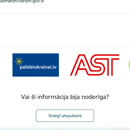
ts:
lasmane@varam.gov.lv
Vai šī informācija bija noderīga?
Sniegt atsauksmi