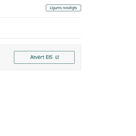
Līgums noslēgts
Atvērt EIS