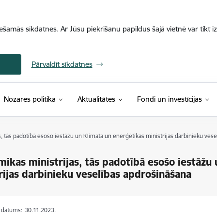
iešamās sīkdatnes. Ar Jūsu piekrišanu papildus šajā vietnē var tikt i
Pārvaldīt sīkdatnes
Nozares politika
Aktualitātes
Fondi un investīcijas
, tās padotībā esošo iestāžu un Klimata un enerģētikas ministrijas darbinieku ves
ikas ministrijas, tās padotībā esošo iestāžu
rijas darbinieku veselības apdrošināšana
s datums:
30.11.2023.