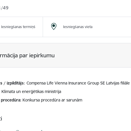
3/49
Iesniegšanas termiņš
Iesniegšanas vieta
ormācija par iepirkumu
 / izpildītājs:
Compensa Life Vienna Insurance Group SE Latvijas filiāle
Klimata un enerģētikas ministrija
 procedūra
Konkursa procedūra ar sarunām
i