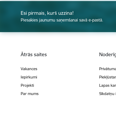
Esi pirmais, kurš uzzina!
Piesakies jaunumu saņemšanai savā e-pastā.
Kājene
Ātrās saites
Noderīg
Vakances
Privātuma
Iepirkumi
Piekļūsta
Projekti
Lapas kar
Par mums
Sīkdatņu 