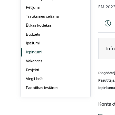
EM 202
Pētījumi
Trauksmes celšana
Ētikas kodekss
Budžets
Īpašumi
Inf
Iepirkumi
Vakances
Projekti
Piegādātājs
Viegli lasīt
Pasūtītājs
Padotības iestādes
Iepirkuma
Kontakt